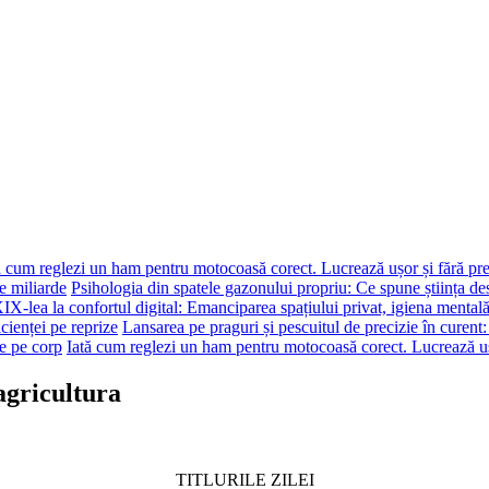
ă cum reglezi un ham pentru motocoasă corect. Lucrează ușor și fără pr
e miliarde
Psihologia din spatele gazonului propriu: Ce spune știința de
XIX-lea la confortul digital: Emanciparea spațiului privat, igiena mentală
cienței pe reprize
Lansarea pe praguri și pescuitul de precizie în curent
e pe corp
Iată cum reglezi un ham pentru motocoasă corect. Lucrează uș
agricultura
TITLURILE ZILEI