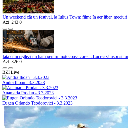
Un weekend cât un festival, la Iulius Town: filme în aer liber, meciuri
Azi
243
0
Iata cum reglezi un ham pentru motocoasa corect. Lucrează usor si fa
Azi
326
0
BZI Live
Andra Ilioan - 3.3.2023
Anamaria Prodan - 3.3.2023
Eugen Orlando Teodorovici - 3.3.2023