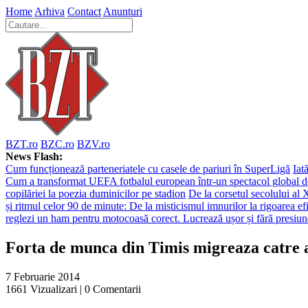
Home
Arhiva
Contact
Anunturi
BZT.ro
BZC.ro
BZV.ro
News Flash:
Cum funcționează parteneriatele cu casele de pariuri în SuperLigă
Iat
Cum a transformat UEFA fotbalul european într-un spectacol global d
copilăriei la poezia duminicilor pe stadion
De la corsetul secolului al 
și ritmul celor 90 de minute: De la misticismul imnurilor la rigoarea efi
reglezi un ham pentru motocoasă corect. Lucrează ușor și fără presiun
Forta de munca din Timis migreaza catre 
7 Februarie 2014
1661
Vizualizari |
0
Comentarii