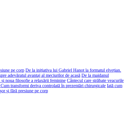
esiune pe corp
De la inițiativa lui Gabriel Hanot la formatul elvețian.
spre adevăratul avantaj al meciurilor de acasă
De la maidanul
 și noua filosofie a relaxării feminine
Cântecul care străbate veacurile
: Cum transformi deriva controlată în prezentări chirurgicale
Iată cum
or și fără presiune pe corp