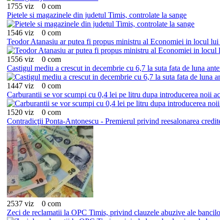
1755 viz
0 com
Pietele si magazinele din judetul Timis, controlate la sange
1546 viz
0 com
Teodor Atanasiu ar putea fi propus ministru al Economiei in locul lu
1556 viz
0 com
Castigul mediu a crescut in decembrie cu 6,7 la suta fata de luna ante
1447 viz
0 com
Carburantii se vor scumpi cu 0,4 lei pe litru dupa introducerea noii a
1520 viz
0 com
Contradicţii Ponta-Antonescu - Premierul privind reesalonarea credit
2537 viz
0 com
Zeci de reclamatii la OPC Timis, privind clauzele abuzive ale bancilo