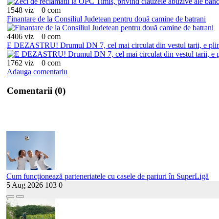
1548 viz
0 com
Finantare de la Consiliul Judetean pentru două camine de batrani
4406 viz
0 com
E DEZASTRU! Drumul DN 7, cel mai circulat din vestul tarii, e plin
1762 viz
0 com
Adauga comentariu
Comentarii (0)
Cum funcționează parteneriatele cu casele de pariuri în SuperLigă
5 Aug 2026
103
0