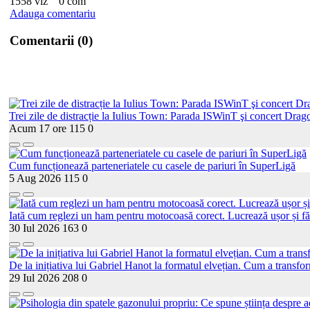
1558 viz
0 com
Adauga comentariu
Comentarii (0)
Trei zile de distracție la Iulius Town: Parada ISWinT şi concert Drago
Acum 17 ore
115
0
Cum funcționează parteneriatele cu casele de pariuri în SuperLigă
5 Aug 2026
115
0
Iată cum reglezi un ham pentru motocoasă corect. Lucrează ușor și fă
30 Iul 2026
163
0
De la inițiativa lui Gabriel Hanot la formatul elvețian. Cum a transf
29 Iul 2026
208
0