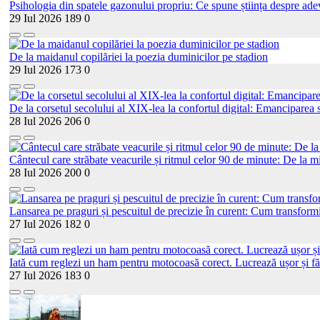
Psihologia din spatele gazonului propriu: Ce spune știința despre adev
29 Iul 2026
189
0
De la maidanul copilăriei la poezia duminicilor pe stadion
29 Iul 2026
173
0
De la corsetul secolului al XIX-lea la confortul digital: Emanciparea s
28 Iul 2026
206
0
Cântecul care străbate veacurile și ritmul celor 90 de minute: De la mi
28 Iul 2026
200
0
Lansarea pe praguri și pescuitul de precizie în curent: Cum transformi
27 Iul 2026
182
0
Iată cum reglezi un ham pentru motocoasă corect. Lucrează ușor și fă
27 Iul 2026
183
0