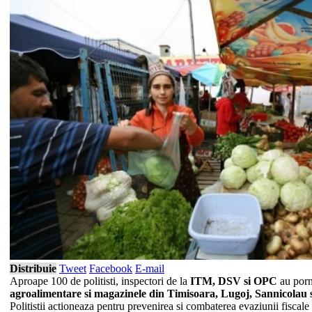
Distribuie
Tweet
Facebook
E-mail
Aproape 100 de politisti, inspectori de la
ITM, DSV si OPC
au porni
agroalimentare si magazinele din Timisoara, Lugoj, Sannicolau s
Politistii actioneaza pentru prevenirea si combaterea evaziunii fiscal