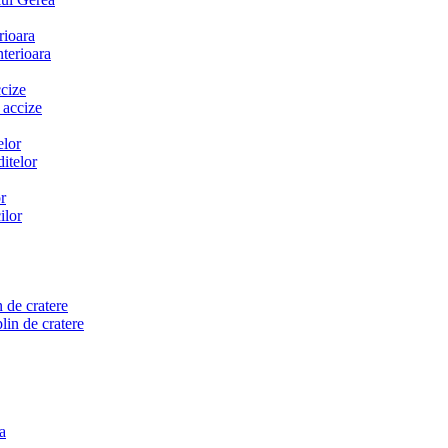
rioara
ccize
elor
r
 de cratere