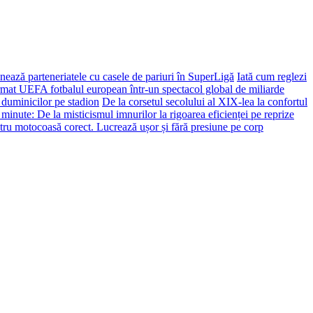
ează parteneriatele cu casele de pariuri în SuperLigă
Iată cum reglezi
ormat UEFA fotbalul european într-un spectacol global de miliarde
 duminicilor pe stadion
De la corsetul secolului al XIX-lea la confortul
 minute: De la misticismul imnurilor la rigoarea eficienței pe reprize
tru motocoasă corect. Lucrează ușor și fără presiune pe corp