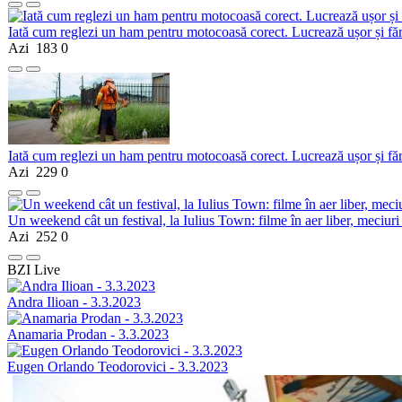
Iată cum reglezi un ham pentru motocoasă corect. Lucrează ușor și fă
Azi
183
0
Iată cum reglezi un ham pentru motocoasă corect. Lucrează ușor și fă
Azi
229
0
Un weekend cât un festival, la Iulius Town: filme în aer liber, meciuri
Azi
252
0
BZI Live
Andra Ilioan - 3.3.2023
Anamaria Prodan - 3.3.2023
Eugen Orlando Teodorovici - 3.3.2023