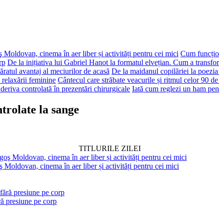
 Moldovan, cinema în aer liber și activități pentru cei mici
Cum funcțion
rp
De la inițiativa lui Gabriel Hanot la formatul elvețian. Cum a transf
ăratul avantaj al meciurilor de acasă
De la maidanul copilăriei la poezia
 relaxării feminine
Cântecul care străbate veacurile și ritmul celor 90 de
deriva controlată în prezentări chirurgicale
Iată cum reglezi un ham pen
ntrolate la sange
TITLURILE ZILEI
 Moldovan, cinema în aer liber și activități pentru cei mici
ră presiune pe corp