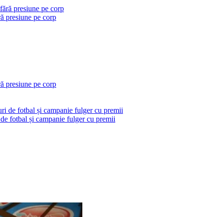
ră presiune pe corp
ră presiune pe corp
 de fotbal și campanie fulger cu premii