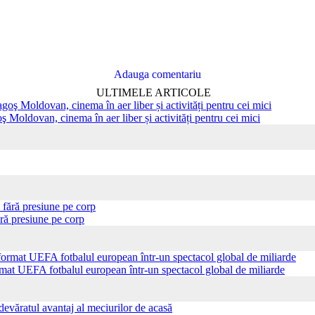
Adauga comentariu
ULTIMELE ARTICOLE
ş Moldovan, cinema în aer liber și activități pentru cei mici
ră presiune pe corp
ormat UEFA fotbalul european într-un spectacol global de miliarde