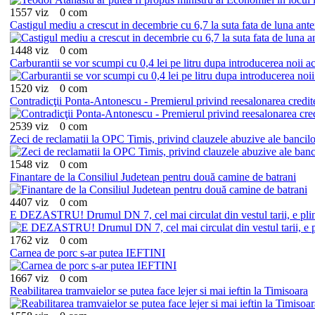
1557 viz
0 com
Castigul mediu a crescut in decembrie cu 6,7 la suta fata de luna ante
1448 viz
0 com
Carburantii se vor scumpi cu 0,4 lei pe litru dupa introducerea noii a
1520 viz
0 com
Contradicţii Ponta-Antonescu - Premierul privind reesalonarea credit
2539 viz
0 com
Zeci de reclamatii la OPC Timis, privind clauzele abuzive ale bancilo
1548 viz
0 com
Finantare de la Consiliul Judetean pentru două camine de batrani
4407 viz
0 com
E DEZASTRU! Drumul DN 7, cel mai circulat din vestul tarii, e plin
1762 viz
0 com
Carnea de porc s-ar putea IEFTINI
1667 viz
0 com
Reabilitarea tramvaielor se putea face lejer si mai ieftin la Timisoara