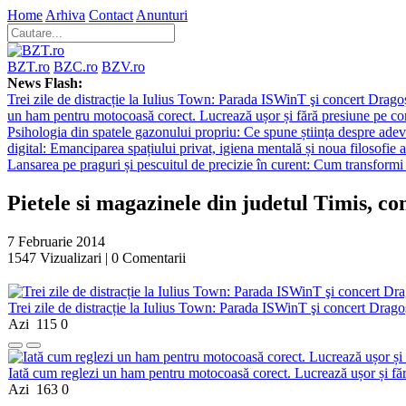
Home
Arhiva
Contact
Anunturi
BZT.ro
BZC.ro
BZV.ro
News Flash:
Trei zile de distracție la Iulius Town: Parada ISWinT şi concert Dragoş
un ham pentru motocoasă corect. Lucrează ușor și fără presiune pe co
Psihologia din spatele gazonului propriu: Ce spune știința despre adev
digital: Emanciparea spațiului privat, igiena mentală și noua filosofie a
Lansarea pe praguri și pescuitul de precizie în curent: Cum transformi 
Pietele si magazinele din judetul Timis, co
7 Februarie 2014
1547
Vizualizari |
0
Comentarii
Trei zile de distracție la Iulius Town: Parada ISWinT şi concert Dragoş
Azi
115
0
Iată cum reglezi un ham pentru motocoasă corect. Lucrează ușor și fă
Azi
163
0