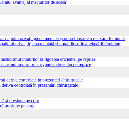
ăratul avantaj al meciurilor de acasă
pațiului privat, igiena mentală și noua filosofie a relaxării feminine
sticismul imnurilor la rigoarea eficienței pe reprize
 deriva controlată în prezentări chirurgicale
ră presiune pe corp