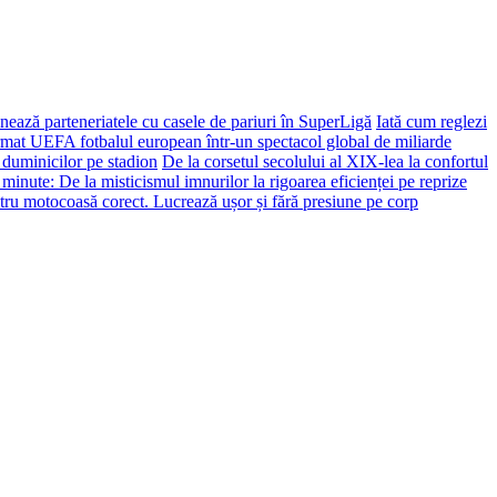
ează parteneriatele cu casele de pariuri în SuperLigă
Iată cum reglezi
ormat UEFA fotbalul european într-un spectacol global de miliarde
 duminicilor pe stadion
De la corsetul secolului al XIX-lea la confortul
 minute: De la misticismul imnurilor la rigoarea eficienței pe reprize
tru motocoasă corect. Lucrează ușor și fără presiune pe corp