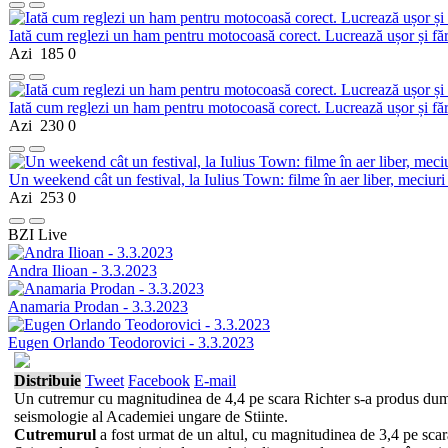
Iată cum reglezi un ham pentru motocoasă corect. Lucrează ușor și fă
Azi
185
0
Iată cum reglezi un ham pentru motocoasă corect. Lucrează ușor și fă
Azi
230
0
Un weekend cât un festival, la Iulius Town: filme în aer liber, meciuri
Azi
253
0
BZI Live
Andra Ilioan - 3.3.2023
Anamaria Prodan - 3.3.2023
Eugen Orlando Teodorovici - 3.3.2023
Distribuie
Tweet
Facebook
E-mail
Un cutremur cu magnitudinea de 4,4 pe scara Richter s-a produs dum
seismologie al Academiei ungare de Stiinte.
Cutremurul
a fost urmat de un altul, cu magnitudinea de 3,4 pe scar