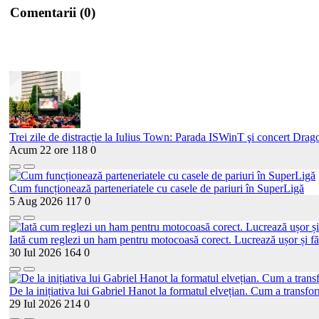
Comentarii (0)
Trei zile de distracție la Iulius Town: Parada ISWinT şi concert Drago
Acum 22 ore
118
0
Cum funcționează parteneriatele cu casele de pariuri în SuperLigă
5 Aug 2026
117
0
Iată cum reglezi un ham pentru motocoasă corect. Lucrează ușor și fă
30 Iul 2026
164
0
De la inițiativa lui Gabriel Hanot la formatul elvețian. Cum a transf
29 Iul 2026
214
0