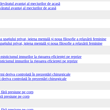
ăratul avantaj al meciurilor de acasă
pațiului privat, igiena mentală și noua filosofie a relaxării feminine
sticismul imnurilor la rigoarea eficienței pe reprize
 deriva controlată în prezentări chirurgicale
ră presiune pe corp