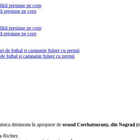
ră presiune pe corp
ră presiune pe corp
 de fotbal și campanie fulger cu premii
inica dimineata în apropiere de
orasul Cserhatsurany, din Nograd (
n
a Richter.