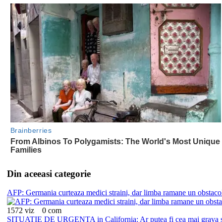
Din aceeasi categorie
AFP: Germania curteaza medici straini, dar limba ramane un obstaco
1572 viz
0 com
SITUATIE DE URGENTA in California: Ar putea fi cea mai grava se