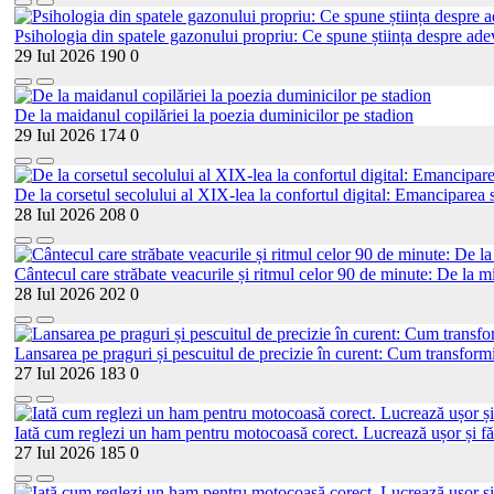
Psihologia din spatele gazonului propriu: Ce spune știința despre adev
29 Iul 2026
190
0
De la maidanul copilăriei la poezia duminicilor pe stadion
29 Iul 2026
174
0
De la corsetul secolului al XIX-lea la confortul digital: Emanciparea s
28 Iul 2026
208
0
Cântecul care străbate veacurile și ritmul celor 90 de minute: De la mi
28 Iul 2026
202
0
Lansarea pe praguri și pescuitul de precizie în curent: Cum transformi
27 Iul 2026
183
0
Iată cum reglezi un ham pentru motocoasă corect. Lucrează ușor și fă
27 Iul 2026
185
0