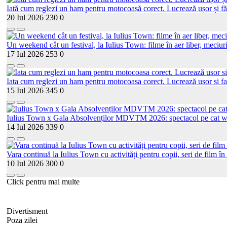
Iată cum reglezi un ham pentru motocoasă corect. Lucrează ușor și fă
20 Iul 2026
230
0
Un weekend cât un festival, la Iulius Town: filme în aer liber, meciur
17 Iul 2026
253
0
Iata cum reglezi un ham pentru motocoasa corect. Lucrează usor si fa
15 Iul 2026
345
0
Iulius Town x Gala Absolvenților MDVTM 2026: spectacol pe cat walk
14 Iul 2026
339
0
Vara continuă la Iulius Town cu activități pentru copii, seri de film în 
10 Iul 2026
300
0
Click pentru mai multe
Divertisment
Poza zilei