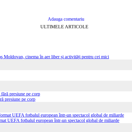
Adauga comentariu
ULTIMELE ARTICOLE
ş Moldovan, cinema în aer liber și activități pentru cei mici
ră presiune pe corp
ormat UEFA fotbalul european într-un spectacol global de miliarde