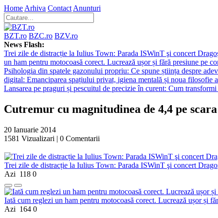
Home
Arhiva
Contact
Anunturi
BZT.ro
BZC.ro
BZV.ro
News Flash:
Trei zile de distracție la Iulius Town: Parada ISWinT şi concert Dragoş
un ham pentru motocoasă corect. Lucrează ușor și fără presiune pe co
Psihologia din spatele gazonului propriu: Ce spune știința despre adev
digital: Emanciparea spațiului privat, igiena mentală și noua filosofie a
Lansarea pe praguri și pescuitul de precizie în curent: Cum transformi 
Cutremur cu magnitudinea de 4,4 pe scara 
20 Ianuarie 2014
1581
Vizualizari |
0
Comentarii
Trei zile de distracție la Iulius Town: Parada ISWinT şi concert Dragoş
Azi
118
0
Iată cum reglezi un ham pentru motocoasă corect. Lucrează ușor și fă
Azi
164
0