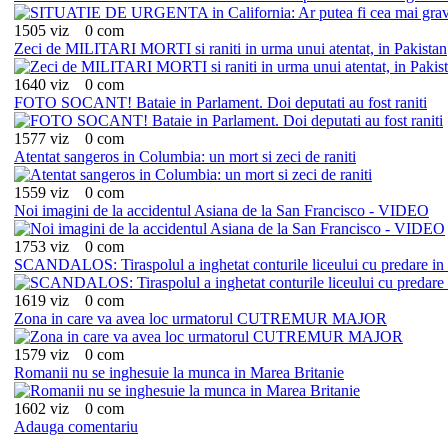
1505 viz
0 com
Zeci de MILITARI MORTI si raniti in urma unui atentat, in Pakistan
1640 viz
0 com
FOTO SOCANT! Bataie in Parlament. Doi deputati au fost raniti
1577 viz
0 com
Atentat sangeros in Columbia: un mort si zeci de raniti
1559 viz
0 com
Noi imagini de la accidentul Asiana de la San Francisco - VIDEO
1753 viz
0 com
SCANDALOS: Tiraspolul a inghetat conturile liceului cu predare i
1619 viz
0 com
Zona in care va avea loc urmatorul CUTREMUR MAJOR
1579 viz
0 com
Romanii nu se inghesuie la munca in Marea Britanie
1602 viz
0 com
Adauga comentariu