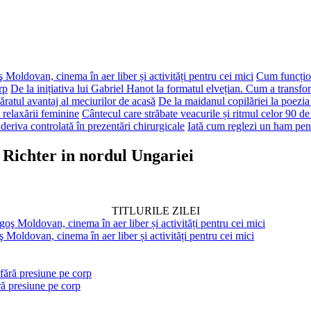
 Moldovan, cinema în aer liber și activități pentru cei mici
Cum funcțion
rp
De la inițiativa lui Gabriel Hanot la formatul elvețian. Cum a transf
ăratul avantaj al meciurilor de acasă
De la maidanul copilăriei la poezia
 relaxării feminine
Cântecul care străbate veacurile și ritmul celor 90 de
deriva controlată în prezentări chirurgicale
Iată cum reglezi un ham pen
Richter in nordul Ungariei
TITLURILE ZILEI
 Moldovan, cinema în aer liber și activități pentru cei mici
ră presiune pe corp