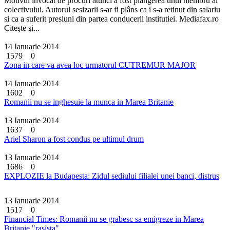
Motivul invocat de procuri atunci a fost plângerea unui membru al
colectivului. Autorul sesizarii s-ar fi plâns ca i s-a retinut din salariu
si ca a suferit presiuni din partea conducerii institutiei. Mediafax.ro
Citeşte şi...
14 Ianuarie 2014
1579
0
Zona in care va avea loc urmatorul CUTREMUR MAJOR
14 Ianuarie 2014
1602
0
Romanii nu se inghesuie la munca in Marea Britanie
13 Ianuarie 2014
1637
0
Ariel Sharon a fost condus pe ultimul drum
13 Ianuarie 2014
1686
0
EXPLOZIE la Budapesta: Zidul sediului filialei unei banci, distrus
13 Ianuarie 2014
1517
0
Financial Times: Romanii nu se grabesc sa emigreze in Marea
Britanie "rasista"