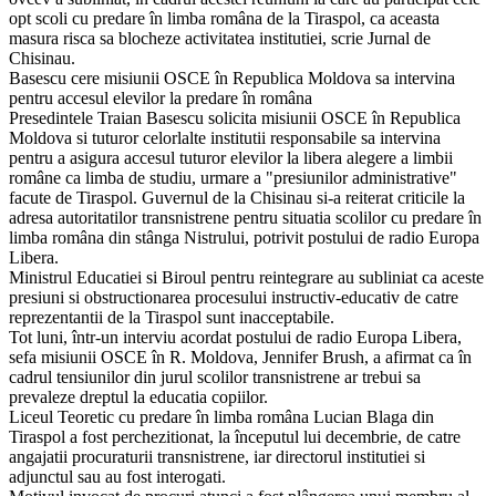
opt scoli cu predare în limba româna de la Tiraspol, ca aceasta
masura risca sa blocheze activitatea institutiei, scrie Jurnal de
Chisinau.
Basescu cere misiunii OSCE în Republica Moldova sa intervina
pentru accesul elevilor la predare în româna
Presedintele Traian Basescu solicita misiunii OSCE în Republica
Moldova si tuturor celorlalte institutii responsabile sa intervina
pentru a asigura accesul tuturor elevilor la libera alegere a limbii
române ca limba de studiu, urmare a "presiunilor administrative"
facute de Tiraspol. Guvernul de la Chisinau si-a reiterat criticile la
adresa autoritatilor transnistrene pentru situatia scolilor cu predare în
limba româna din stânga Nistrului, potrivit postului de radio Europa
Libera.
Ministrul Educatiei si Biroul pentru reintegrare au subliniat ca aceste
presiuni si obstructionarea procesului instructiv-educativ de catre
reprezentantii de la Tiraspol sunt inacceptabile.
Tot luni, într-un interviu acordat postului de radio Europa Libera,
sefa misiunii OSCE în R. Moldova, Jennifer Brush, a afirmat ca în
cadrul tensiunilor din jurul scolilor transnistrene ar trebui sa
prevaleze dreptul la educatia copiilor.
Liceul Teoretic cu predare în limba româna Lucian Blaga din
Tiraspol a fost perchezitionat, la începutul lui decembrie, de catre
angajatii procuraturii transnistrene, iar directorul institutiei si
adjunctul sau au fost interogati.