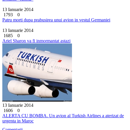
13 Ianuarie 2014
1793
0
Patru morti dupa prabusirea unui avion in vestul Germaniei
13 Ianuarie 2014
1685
0
Ariel Sharon va fi inmormantat astazi
13 Ianuarie 2014
1606
0
ALERTA CU BOMBA. Un avion al Turkish Airlines a aterizat de
urgenta in Maroc
Comentarii