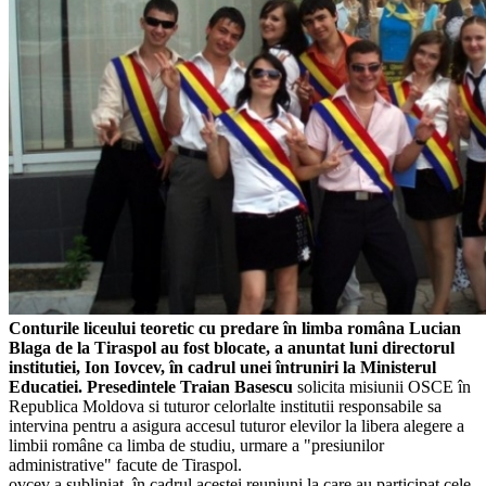
Conturile liceului teoretic cu predare în limba româna Lucian
Blaga de la Tiraspol au fost blocate, a anuntat luni directorul
institutiei, Ion Iovcev, în cadrul unei întruniri la Ministerul
Educatiei.
Presedintele Traian Basescu
solicita misiunii OSCE în
Republica Moldova si tuturor celorlalte institutii responsabile sa
intervina pentru a asigura accesul tuturor elevilor la libera alegere a
limbii române ca limba de studiu, urmare a "presiunilor
administrative" facute de Tiraspol.
ovcev a subliniat, în cadrul acestei reuniuni la care au participat cele