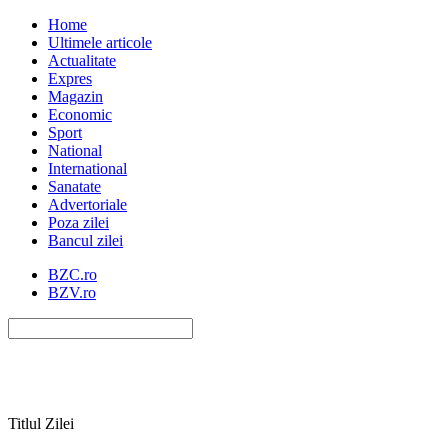
Home
Ultimele articole
Actualitate
Expres
Magazin
Economic
Sport
National
International
Sanatate
Advertoriale
Poza zilei
Bancul zilei
BZC.ro
BZV.ro
Titlul Zilei