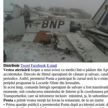
Distribuie
Tweet
Facebook
E-mail
Vestea aterizării
forţate a unui avion cu medici într-o pădure din Apu
accidentului. Dincolo de filmul operaţiunii de căutare şi salvare, cata
periodice. Astfel, premierul Ponta a participat în cursul serii la o emis
periplul programat la Locurile Sfinte din Ierusalim.
In acest timp, comanda întregii operaţiuni de salvare a fost transferat
momente, sub conducerea ministrului de Interne şi în coordonarea prim-m
Transporturilor, care să informeze inclusiv ministrul, şi, în subord
Ponta
a primit vestea morţii lui Iovan la restaurant, de la un ziarist
• Prima apariţie publică a premierului Ponta după accidentul aviatic di