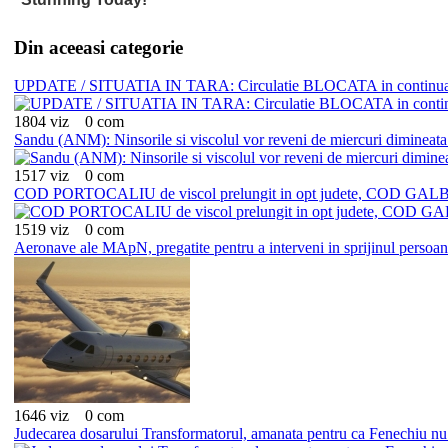
Din aceeasi categorie
UPDATE / SITUATIA IN TARA: Circulatie BLOCATA in continuare pe m
1804 viz
0 com
Sandu (ANM): Ninsorile si viscolul vor reveni de miercuri dimineata p
1517 viz
0 com
COD PORTOCALIU de viscol prelungit in opt judete, COD GALBEN
1519 viz
0 com
Aeronave ale MApN, pregatite pentru a interveni in sprijinul persoan
1646 viz
0 com
Judecarea dosarului Transformatorul, amanata pentru ca Fenechiu nu 