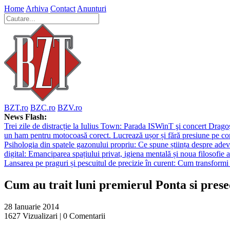
Home
Arhiva
Contact
Anunturi
BZT.ro
BZC.ro
BZV.ro
News Flash:
Trei zile de distracție la Iulius Town: Parada ISWinT şi concert Dragoş
un ham pentru motocoasă corect. Lucrează ușor și fără presiune pe co
Psihologia din spatele gazonului propriu: Ce spune știința despre adev
digital: Emanciparea spațiului privat, igiena mentală și noua filosofie a
Lansarea pe praguri și pescuitul de precizie în curent: Cum transformi 
Cum au trait luni premierul Ponta si pres
28 Ianuarie 2014
1627
Vizualizari |
0
Comentarii