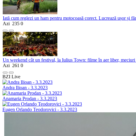
Iată cum reglezi un ham pentru motocoasă corect. Lucrează ușor și fă
Azi
235
0
Un weekend cât un festival, la Iulius Town: filme în aer liber, meciuri
Azi
261
0
BZI Live
Andra Ilioan - 3.3.2023
Anamaria Prodan - 3.3.2023
Eugen Orlando Teodorovici - 3.3.2023