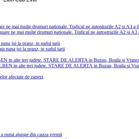
ai multe drumuri nationale. Traficul pe autostrazile A2 si A3 a fo
ana joi la pranz, in sudul tarii
 in alte trei judete. STARE DE ALERTA in Buzau, Braila si Vranc
elor afectate de zapezi
a putut ajunge din cauza vremii