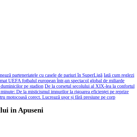
ează parteneriatele cu casele de pariuri în SuperLigă
Iată cum reglezi
ormat UEFA fotbalul european într-un spectacol global de miliarde
 duminicilor pe stadion
De la corsetul secolului al XIX-lea la confortul
 minute: De la misticismul imnurilor la rigoarea eficienței pe reprize
tru motocoasă corect. Lucrează ușor și fără presiune pe corp
lui in Apuseni