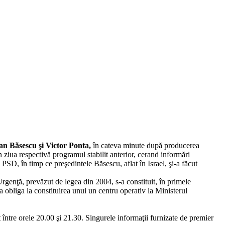
an Băsescu şi Victor Ponta,
în cateva minute după producerea
n ziua respectivă programul stabilit anterior, cerand informări
a PSD, în timp ce preşedintele Băsescu, aflat în Israel, şi-a făcut
Urgenţă, prevăzut de legea din 2004, s-a constituit, în primele
a obliga la constituirea unui un centru operativ la Ministerul
t între orele 20.00 şi 21.30. Singurele informaţii furnizate de premier