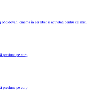
 Moldovan, cinema în aer liber și activități pentru cei mici
ră presiune pe corp
ră presiune pe corp