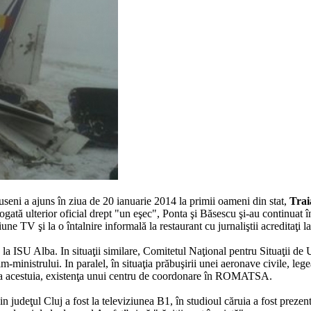
seni a ajuns în ziua de 20 ianuarie 2014 la primii oameni din stat,
Trai
logată ulterior oficial drept "un eşec", Ponta şi Băsescu şi-au continuat î
iune TV şi la o întalnire informală la restaurant cu jurnaliştii acreditaţi l
ă la ISU Alba. In situaţii similare, Comitetul Naţional pentru Situaţii de 
inistrului. In paralel, în situaţia prăbuşirii unei aeronave civile, lege
inea acestuia, existenţa unui centru de coordonare în ROMATSA.
n judeţul Cluj a fost la televiziunea B1, în studioul căruia a fost prezen