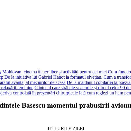
 Moldovan, cinema în aer liber și activități pentru cei mici
Cum funcțion
rp
De la inițiativa lui Gabriel Hanot la formatul elvețian. Cum a transf
ăratul avantaj al meciurilor de acasă
De la maidanul copilăriei la poezia
 relaxării feminine
Cântecul care străbate veacurile și ritmul celor 90 de
deriva controlată în prezentări chirurgicale
Iată cum reglezi un ham pen
edintele Basescu momentul prabusirii avionu
TITLURILE ZILEI