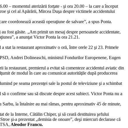
6.00 – momentul aterizării forţate - şi ora 20.00 – la care a început
troe şi cel al Apărării, Mircea Duşa despre victimele accidentului
care coordonează această operaţiune de salvare”, a spus Ponta.
uj au fost găsite. „Am primit un mesaj despre persoanele accidentate,
ţiunea”, a anunţat Victor Ponta la ora 21.21.
l a stat la restaurant aproximativ o oră, între orele 22 şi 23. Primele
 al PSD, Andrei Dolineaschi, ministrul Fondurilor Europenene, Eugen
ii la restaurant, premierul a evitat să comenteze accidentul aviatic din
mulţumit de modul în care au comunicat autorităţile după producerea
glumind pe seama prezenţei sale la postul de televiziune şi a schimbat
rul să o confirme sau să discute despre acest subiect. Victor Ponta nu a
a Sarbu, la întalnire au mai rămas, pentru aproximativ 45 de minute,
 de la Interne, Cătălin Chiper, şi să ceară destituirea şefului
roe şi-a prezentat „demisia de onoare”, deşi miercuri declarase că
MATSA,
Aleodor Francu.