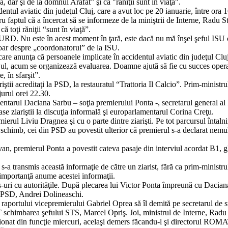
şa, dar şi de la domnul Arafat” şi că "răniţii sunt în viaţă".
ntul aviatic din judeţul Cluj, care a avut loc pe 20 ianuarie, între ora 1
u faptul că a încercat să se informeze de la miniştrii de Interne, Radu S
ă toţi răniţii “sunt în viaţă”.
URD. Nu este în acest moment în ţară, este dacă nu mă înşel şeful ISU 
doar despre „coordonatorul” de la ISU.
 care anunţa că persoanele implicate în accidentul aviatic din judeţul Cl
sajul, acum se organizează evaluarea. Doamne ajută să fie cu succes opera
, în sfarşit”.
iştii acreditaţi la PSD, la restauratul “Trattoria Il Calcio”. Prim-ministru
jurul orei 22.30.
mentarul Daciana Sarbu – soţia premierului Ponta -, secretarul general
se ziariştii la discuţia informală şi europarlamentarul Corina Creţu.
erul Liviu Dragnea şi cu o parte dintre ziarişti. Pe tot parcursul întalnir
In schimb, cei din PSD au povestit ulterior că premierul s-a declarat ne
van, premierul Ponta a povestit cateva pasaje din interviul acordat B1, 
i s-a transmis această informaţie de către un ziarist, fără ca prim-minist
 importanţă anume acestei informaţii.
s-uri cu autorităţile. După plecarea lui Victor Ponta împreună cu Dacian
l PSD, Andrei Dolineaschi.
aportului vicepremierului Gabriel Oprea să îl demită pe secretarul de stat
imbarea şefului STS, Marcel Opriş. Joi, ministrul de Interne, Radu St
sionat din funcţie miercuri, acelaşi demers făcandu-l şi directorul RO