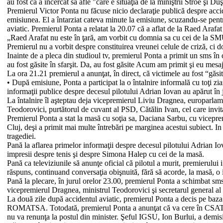
au fost că a încercat să afle "care e situaţia de la miniştrii Stroe şi Du
Premierul Victor Ponta nu făcuse nicio declaraţie publică despre accide
emisiunea. El a întarziat cateva minute la emisiune, scuzandu-se pentr
aviatic. Premierul Ponta a relatat la 20.07 că a aflat de la Raed Arafat c
„Raed Arafat nu este în ţară, am vorbit cu domnia sa cu cei de la SM
Premierul nu a vorbit despre constituirea vreunei celule de criză, ci 
Inainte de a pleca din studioul tv, premierul Ponta a primit un sms în
au fost găsite în sfarşit. Da, au fost găsite Acum am primit şi eu me
La ora 21.21 premierul a anunţat, în direct, că victimele au fost “găsite
• După emisiune, Ponta a participat la o întalnire informală cu toţi ziar
informaţii publice despre decesul pilotului Adrian Iovan au apărut în 
La întalnire îl aşteptau deja vicepremierul Liviu Dragnea, europarla
Teodorovici, purtătorul de cuvant al PSD, Cătălin Ivan, cel care invita
Premierul Ponta a stat la masă cu soţia sa, Daciana Sarbu, cu vicepremi
Cluj, deşi a primit mai multe întrebări pe marginea acestui subiect. 
tragediei.
Pană la aflarea primelor informaţii despre decesul pilotului Adrian Io
impresii despre tenis şi despre Simona Halep cu cei de la masă.
Pană ca televiziunile să anunţe oficial că pilotul a murit, premierului 
răspuns, continuand conversaţia obişnuită, fără să acorde, la masă, o
Pană la plecare, în jurul orelor 23.00, premierul Ponta a schimbat sm
vicepremierul Dragnea, ministrul Teodorovici şi secretarul general a
La două zile după accidentul aviatic, premierul Ponta a decis pe baza r
ROMATSA. Totodată, premierul Ponta a anunţat că va cere în CSAT sch
nu va renunţa la postul din minister. Şeful IGSU, Ion Burlui, a demi