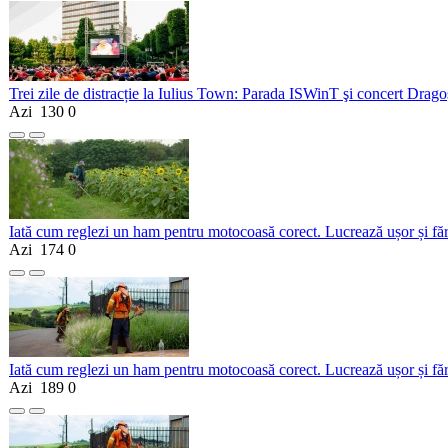
Trei zile de distracție la Iulius Town: Parada ISWinT şi concert Dragoş
Azi
130
0
Iată cum reglezi un ham pentru motocoasă corect. Lucrează ușor și fă
Azi
174
0
Iată cum reglezi un ham pentru motocoasă corect. Lucrează ușor și fă
Azi
189
0