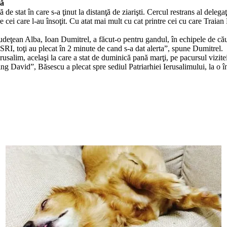
tă
de stat în care s-a ţinut la distanţă de ziarişti. Cercul restrans al delegaţ
re cei care l-au însoţit. Cu atat mai mult cu cat printre cei cu care Trai
i Judeţean Alba, Ioan Dumitrel, a făcut-o pentru gandul, în echipele de c
 SRI, toţi au plecat în 2 minute de cand s-a dat alerta”, spune Dumitrel.
salim, acelaşi la care a stat de duminică pană marţi, pe pacursul vizitei î
g David”, Băsescu a plecat spre sediul Patriarhiei Ierusalimului, la o în