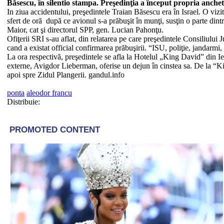
Băsescu, în silentio stampa. Preşedinţia a început propria anche
In ziua accidentului, preşedintele Traian Băsescu era în Israel. O vizită 
sfert de oră după ce avionul s-a prăbuşit în munţi, susţin o parte dint
Maior, cat şi directorul SPP, gen. Lucian Pahonţu.
Ofiţerii SRI s-au aflat, din relatarea pe care preşedintele Consiliulu
cand a existat official confirmarea prăbuşirii. “ISU, poliţie, jandarmi,
La ora respectivă, preşedintele se afla la Hotelul „King David” din Ieru
externe, Avigdor Lieberman, oferise un dejun în cinstea sa. De la “Kin
apoi spre Zidul Plangerii. gandul.info
ponta
aleodor francu
Distribuie: