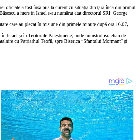
iei oficiale a fost însă pus la curent cu situaţia din ţară încă din primul
an Băsescu a mers în Israel s-au numărat atat directorul SRI, George
ăutare care au plecat în misiune din primele minute după ora 16.07,
n Israel şi în Teritoriile Palestiniene, unde ministrul israelian de
talnire cu Patriarhul Teofil, spre Biserica “Sfantului Mormant” şi