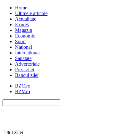
Home
Ultimele articole
Actualitate
Expres
Magazin
Economic
Sport
National
International
Sanatate
Advertoriale
Poza zilei
Bancul zilei
BZC.ro
BZV.ro
Titlul Zilei