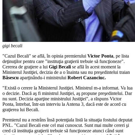
gigi becali
"Cazul Becali" se află, în opinia premierului
Victor Ponta
, pe lista
deţinuţilor pentru care "instituţia graţierii trebuie să funcţioneze".
Cererea de graţiere a lui
Gigi Becali
se află în acest moment la
Ministerul Justiţiei, decizia de a o înainta sau nu preşedintelui traian
Băsescu
aparţinându-i ministrului
Robert Cazanciuc.
"Există o cerere la Ministerul Justiţiei. Ministrul m-a informat. Va lua
o decizie. Dacă aş fi ministrul Justiţiei, aş propune preşedintelui. Dar
nu sunt. Decizia aparţine ministrului Justiţiei", a răspuns Victor
Ponta, întrebat, într-un interviu la Antena 3, dacă este de acord cu
graţierea lui Becali.
Premierul nu a restrâns însă potenţiala listă la situaţia fostului deputat
PNL. "Cazul Becali este cel mai cunoscut. Sunt mai multe cereri şi
cred că instituţia graţierii trebuie să funcţioneze atunci când sunt