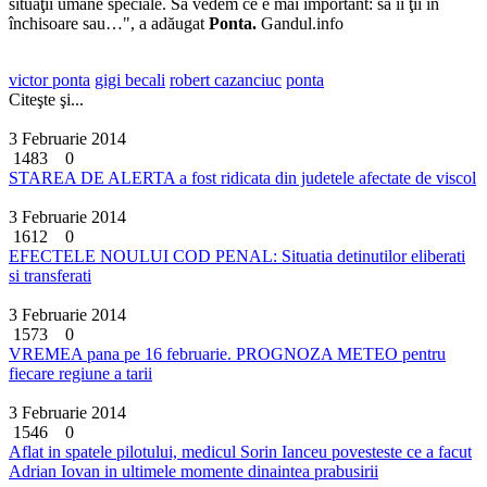
situaţii umane speciale. Să vedem ce e mai important: să îi ţii în
închisoare sau…", a adăugat
Ponta.
Gandul.info
victor ponta
gigi becali
robert cazanciuc
ponta
Citeşte şi...
3 Februarie 2014
1483
0
STAREA DE ALERTA a fost ridicata din judetele afectate de viscol
3 Februarie 2014
1612
0
EFECTELE NOULUI COD PENAL: Situatia detinutilor eliberati
si transferati
3 Februarie 2014
1573
0
VREMEA pana pe 16 februarie. PROGNOZA METEO pentru
fiecare regiune a tarii
3 Februarie 2014
1546
0
Aflat in spatele pilotului, medicul Sorin Ianceu povesteste ce a facut
Adrian Iovan in ultimele momente dinaintea prabusirii