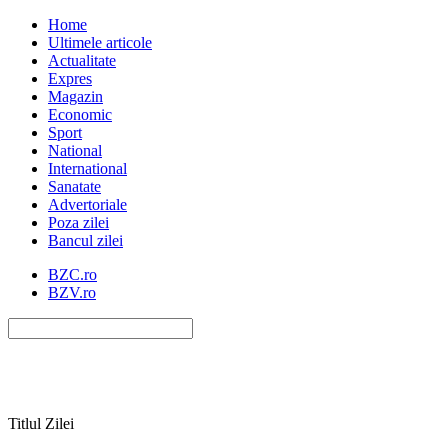
Home
Ultimele articole
Actualitate
Expres
Magazin
Economic
Sport
National
International
Sanatate
Advertoriale
Poza zilei
Bancul zilei
BZC.ro
BZV.ro
Titlul Zilei