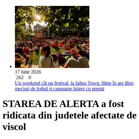
17 Iulie 2026
262
0
Un weekend cât un festival, la Iulius Town: filme în aer liber,
meciuri de fotbal și campanie fulger cu premii
STAREA DE ALERTA a fost
ridicata din judetele afectate de
viscol