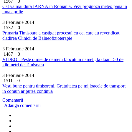
1567
0
Cat va mai dura IARNA in Romania. Vezi prognoza meteo pana in
luna aprilie
3 Februarie 2014
1532
0
Primaria Timisoara a castigat procesul cu cei care au revendicat
cladirea Clinicii de Balneofizioterapie
3 Februarie 2014
1487
0
VIDEO - Peste o mie de oameni blocati in nameti, la doar 150 de
kilometri de Timisoara
3 Februarie 2014
1511
0
Vesti bune pentru timisoreni. Gratuitatea pe mijloacele de transport
in comun ar putea continua
Comentarii
Adauga comentariu