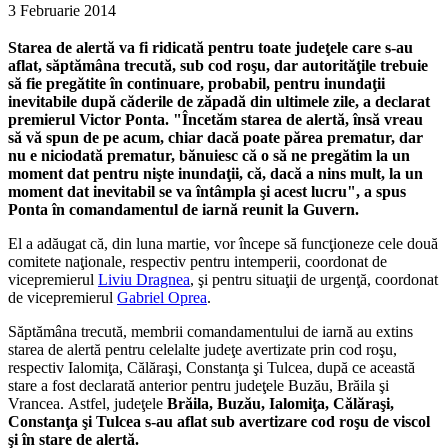
3 Februarie 2014
Starea de alertă va fi ridicată pentru toate judeţele care s-au
aflat, săptămâna trecută, sub cod roşu, dar autorităţile trebuie
să fie pregătite în continuare, probabil, pentru inundaţii
inevitabile după căderile de zăpadă din ultimele zile, a declarat
premierul Victor Ponta.
"Încetăm starea de alertă, însă vreau
să vă spun de pe acum, chiar dacă poate părea prematur, dar
nu e niciodată prematur, bănuiesc că o să ne pregătim la un
moment dat pentru nişte inundaţii, că, dacă a nins mult, la un
moment dat inevitabil se va întâmpla şi acest lucru", a spus
Ponta în comandamentul de iarnă reunit la Guvern.
El a adăugat că, din luna martie, vor începe să funcţioneze cele două
comitete naţionale, respectiv pentru intemperii, coordonat de
vicepremierul
Liviu Dragnea
, şi pentru situaţii de urgenţă, coordonat
de vicepremierul
Gabriel Oprea
.
Săptămâna trecută, membrii comandamentului de iarnă au extins
starea de alertă pentru celelalte judeţe avertizate prin cod roşu,
respectiv Ialomiţa, Călăraşi, Constanţa şi Tulcea, după ce această
stare a fost declarată anterior pentru judeţele Buzău, Brăila şi
Vrancea.
Astfel, judeţele
Brăila, Buzău, Ialomiţa, Călăraşi,
Constanţa şi Tulcea s-au aflat sub avertizare cod roşu de viscol
şi în stare de alertă.