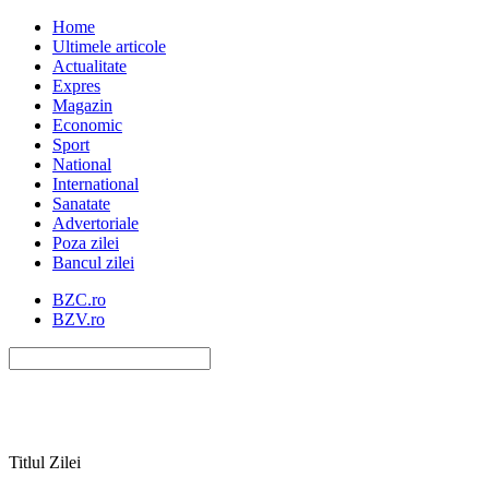
Home
Ultimele articole
Actualitate
Expres
Magazin
Economic
Sport
National
International
Sanatate
Advertoriale
Poza zilei
Bancul zilei
BZC.ro
BZV.ro
Titlul Zilei