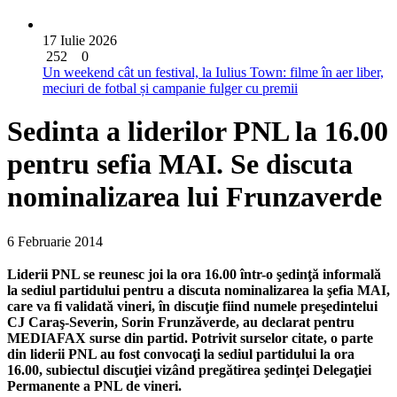
17 Iulie 2026
252
0
Un weekend cât un festival, la Iulius Town: filme în aer liber,
meciuri de fotbal și campanie fulger cu premii
Sedinta a liderilor PNL la 16.00
pentru sefia MAI. Se discuta
nominalizarea lui Frunzaverde
6 Februarie 2014
Liderii PNL se reunesc joi la ora 16.00 într-o şedinţă informală
la sediul partidului pentru a discuta nominalizarea la şefia MAI,
care va fi validată vineri, în discuţie fiind numele preşedintelui
CJ Caraş-Severin, Sorin Frunzăverde, au declarat pentru
MEDIAFAX surse din partid.
Potrivit surselor citate, o parte
din liderii PNL au fost convocaţi la sediul partidului la ora
16.00, subiectul discuţiei vizând pregătirea şedinţei Delegaţiei
Permanente a PNL de vineri.