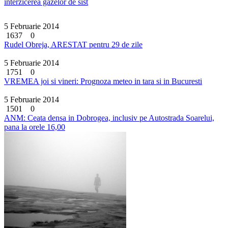
interzicerea gazelor de sist
5 Februarie 2014
1637
0
Rudel Obreja, ARESTAT pentru 29 de zile
5 Februarie 2014
1751
0
VREMEA joi si vineri: Prognoza meteo in tara si in Bucuresti
5 Februarie 2014
1501
0
ANM: Ceata densa in Dobrogea, inclusiv pe Autostrada Soarelui,
pana la orele 16,00