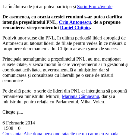
La întâlnirea de joi ar putea participa şi
Sorin Frunzăverde
.
De asemenea, cu ocazia acestei reuniuni s-ar putea clarifica
intenţia preşedintelui PNL,
Crin Antonescu
, de a propune
remanierea vicepremierului
Daniel Chiţoiu
.
Potrivit unor surse din PNL, în ultima perioadă lideri apropiaţi de
Antonescu au tatonat liderii de filiale pentru vedea în ce măsură o
propunere de remaniere a lui Chiţoiu ar avea şanse de succes.
Principala nemulţumire a preşedintelui PNL, au mai menţionat
sursele citate, vizează modul în care vicepremierul ar fi gestionat şi
coordonat activitatea guvermanentală a miniştrilor, dar şi
comunicarea şi consultarea cu liberalii pe o serie de măsuri
economice.
Pe de altă parte, o serie de lideri din PNL ar intenţiona să propună
remanierea ministrului Muncii,
Mariana Câmpeanu
, dar şi a
ministrului pentru relaţia cu Parlamentul, Mihai Voicu.
Citeşte şi...
6 Februarie 2014
1508
0
Constanta: Alte doua persoane ratacite pe un camp cu zapada,