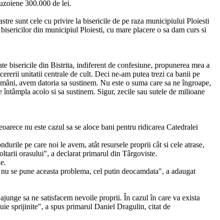
uzoiene 300.000 de lei.
tre sunt cele cu privire la bisericile de pe raza municipiului Ploiesti
e bisericilor din municipiul Ploiesti, cu mare placere o sa dam curs si
te bisericile din Bistrita, indiferent de confesiune, propunerea mea a
rerii unitatii centrale de cult. Deci ne-am putea trezi ca banii pe
ca români, avem datoria sa sustinem. Nu este o suma care sa ne îngroape,
întâmpla acolo si sa sustinem. Sigur, zecile sau sutele de milioane
deoarece nu este cazul sa se aloce bani pentru ridicarea Catedralei
urile pe care noi le avem, atât resursele proprii cât si cele atrase,
oltarii orasului", a declarat primarul din Târgoviste.
e.
si nu se pune aceasta problema, cel putin deocamdata", a adaugat
ajunge sa ne satisfacem nevoile proprii. În cazul în care va exista
ie sprijinite", a spus primarul Daniel Dragulin, citat de