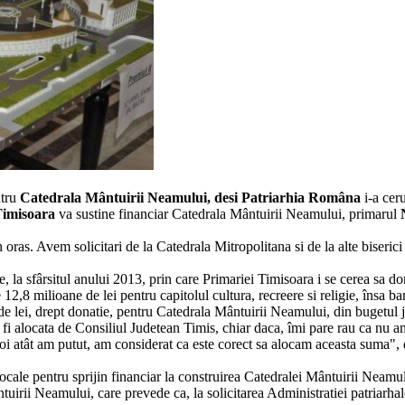
ntru
Catedrala Mântuirii Neamului, desi Patriarhia Româna
i-a ceru
Timisoara
va sustine financiar Catedrala Mântuirii Neamului, primarul
oras. Avem solicitari de la Catedrala Mitropolitana si de la alte biseric
ne, la sfârsitul anului 2013, prin care Primariei Timisoara i se cerea sa
,8 milioane de lei pentru capitolul cultura, recreere si religie, însa ban
de lei, drept donatie, pentru Catedrala Mântuirii Neamului, din bugetul
fi alocata de Consiliul Judetean Timis, chiar daca, îmi pare rau ca nu a
 atât am putut, am considerat ca este corect sa alocam aceasta suma", de
locale pentru sprijin financiar la construirea Catedralei Mântuirii Neamu
ii Neamului, care prevede ca, la solicitarea Administratiei patriarhale, a