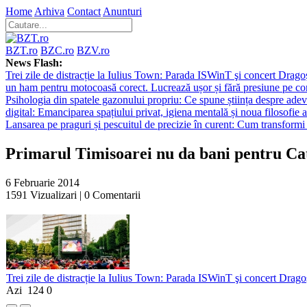
Home
Arhiva
Contact
Anunturi
BZT.ro
BZC.ro
BZV.ro
News Flash:
Trei zile de distracție la Iulius Town: Parada ISWinT şi concert Dragoş
un ham pentru motocoasă corect. Lucrează ușor și fără presiune pe co
Psihologia din spatele gazonului propriu: Ce spune știința despre adev
digital: Emanciparea spațiului privat, igiena mentală și noua filosofie a
Lansarea pe praguri și pescuitul de precizie în curent: Cum transformi 
Primarul Timisoarei nu da bani pentru Cat
6 Februarie 2014
1591
Vizualizari |
0
Comentarii
Trei zile de distracție la Iulius Town: Parada ISWinT şi concert Dragoş
Azi
124
0