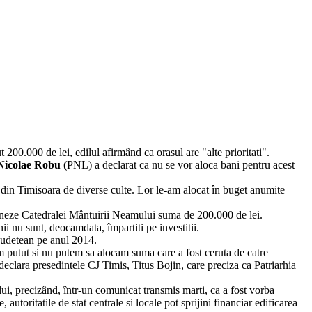
t 200.000 de lei, edilul afirmând ca orasul are "alte prioritati".
Nicolae Robu (
PNL) a declarat ca nu se vor aloca bani pentru acest
i din Timisoara de diverse culte. Lor le-am alocat în buget anumite
 doneze Catedralei Mântuirii Neamului suma de 200.000 de lei.
ii nu sunt, deocamdata, împartiti pe investitii.
 judetean pe anul 2014.
m putut si nu putem sa alocam suma care a fost ceruta de catre
clara presedintele CJ Timis, Titus Bojin, care preciza ca Patriarhia
lui, precizând, într-un comunicat transmis marti, ca a fost vorba
utoritatile de stat centrale si locale pot sprijini financiar edificarea