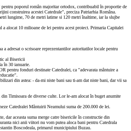
v pentru poporul român majoritar ortodox, contribuabil în proportie de
sprijini construirea acestei Catedrale", preciza Patriarhia Româna.
ri lungime, 70 de metri latime si 120 metri înaltime, iar la slujbe
a alocat 10 milioane de lei pentru acest proiect. Primaria Capitalei
a adresat o scrisoare reprezentantilor autoritatilor locale pentru
c al Bisericii
a în 30 ianuarie.
 BOR pentru fonduri destinate Catedralei, ca "adevarata mântuire a
educatie".
izari din astea: - da-mi niste bani sau ti-am dat niste bani, dar vii sa
i din Timisoara de diverse culte. Lor le-am alocat în buget anumite
 doneze Catedralei Mântuirii Neamului suma de 200.000 de lei.
te, dar aceasta suma merge catre bisericile în constructie din
guranta nici anii viitori nu vom putea aloca bani pentru Catedrala
nstantin Boscodeala, primarul municipiului Buzau.