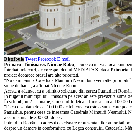
Distribuie
Tweet
Facebook
E-mail
Primarul Timisoarei, Nicolae Robu
, spune ca nu va aloca bani pe
Întrebat, miercuri, de corespondentul MEDIAFAX, daca
Primaria 
proiect deoarece orasul are alte prioritati.
"Nu dam bani la Catedrala Mântuirii Neamului, avem alte prioritati în 
sume de bani", a afirmat Nicolae Robu.
Acesta a adaugat ca a primit o solicitare din partea Patriarhiei Româ
În bugetul municipiului Timisoara pe acest an este prevazuta suma de 12
În schimb, în 21 ianuarie, Consiliul Judetean Timis a alocat 100.000 
"Daca discutam de cei 100.000 de lei, cred ca este o suma care poate 
Patriarhie, pentru ceea ce înseamna Catedrala Mântuirii Neamului. Noi
a cerut suma de 300.000 de lei.
Patriarhia Româna a adresat o scrisoare reprezentantilor autoritatilor 
despre un demers în conformitate cu Legea construirii Catedralei Mântuir