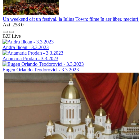
Un weekend cât un festival, la Iulius Town: filme în aer liber, meciuri
Azi
258
0
BZI Live
Andra Ilioan - 3.3.2023
Anamaria Prodan - 3.3.2023
Eugen Orlando Teodorovici - 3.3.2023