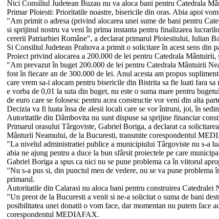
Nici Consiliul Judetean Buzau nu va aloca bani pentru Catedrala Mânt
Primar Ploiesti: Prioritatile noastre, bisericile din oras. Abia apoi v
"Am primit o adresa (privind alocarea unei sume de bani pentru Catedral
si sprijinul nostru va veni în prima instanta pentru finalizarea lucraril
cererii Patriarhiei Române", a declarat primarul Ploiestiului, Iulian B
Si Consiliul Judetean Prahova a primit o solicitare în acest sens din part
Proiect privind alocarea a 200.000 de lei pentru Catedrala Mântuirii, 
"Am prevazut în buget 200.000 de lei pentru Catedrala Mântuirii Neamul
fost în fiecare an de 300.000 de lei. Anul acesta am propus suplimenta
care vrem sa-i alocam pentru bisericile din Bistrita sa fie luati fara s
e vorba de 0,01 la suta din buget, nu este o suma mare pentru bugetul
de euro care se folosesc pentru acea constructie vor veni din alta par
Decizia va fi luata însa de alesii locali care se vor întruni, joi, în se
Autoritatile din Dâmbovita nu sunt dispuse sa sprijine financiar cons
Primarul orasului Târgoviste, Gabriel Boriga, a declarat ca solicitarea
Mânturii Neamului, de la Bucuresti, transmite corespondentul ME
"La nivelul administratiei publice a municipiului Târgoviste nu s-a lua
abia ne ajung pentru a duce la bun sfârsit proiectele pe care municipali
Gabriel Boriga a spus ca nici nu se pune problema ca în viitorul apropi
"Nu s-a pus si, din punctul meu de vedere, nu se va pune problema în 
primarul.
Autoritatile din Calarasi nu aloca bani pentru construirea Catedralei
"Un preot de la Bucuresti a venit si ne-a solicitat o suma de bani des
posibilitatea unei donatii o vom face, dar momentan nu putem face aces
corespondentul MEDIAFAX.