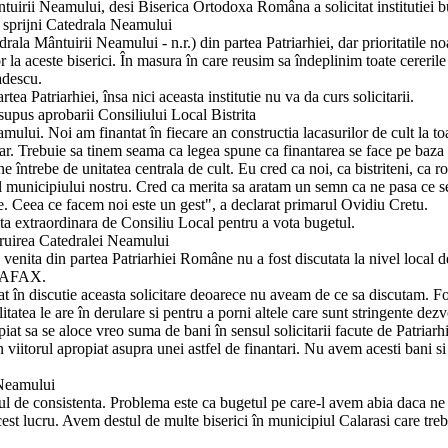
uirii Neamului, desi Biserica Ortodoxa Româna a solicitat institutiei b
om sprijni Catedrala Neamului
a Mântuirii Neamului - n.r.) din partea Patriarhiei, dar prioritatile noas
or la aceste biserici. În masura în care reusim sa îndeplinim toate cereril
adescu.
ea Patriarhiei, însa nici aceasta institutie nu va da curs solicitarii.
supus aprobarii Consiliului Local Bistrita
ui. Noi am finantat în fiecare an constructia lacasurilor de cult la toa
r. Trebuie sa tinem seama ca legea spune ca finantarea se face pe baza ce
a ne întrebe de unitatea centrala de cult. Eu cred ca noi, ca bistriteni, 
 municipiului nostru. Cred ca merita sa aratam un semn ca ne pasa ce se 
te. Ceea ce facem noi este un gest", a declarat primarul Ovidiu Cretu.
dinta extraordinara de Consiliu Local pentru a vota bugetul.
truirea Catedralei Neamului
 venita din partea Patriarhiei Române nu a fost discutata la nivel local 
DIAFAX.
t în discutie aceasta solicitare deoarece nu aveam de ce sa discutam. Fond
tatea le are în derulare si pentru a porni altele care sunt stringente dezv
at sa se aloce vreo suma de bani în sensul solicitarii facute de Patriarhi
viitorul apropiat asupra unei astfel de finantari. Nu avem acesti bani 
 Neamului
tul de consistenta. Problema este ca bugetul pe care-l avem abia daca ne 
t lucru. Avem destul de multe biserici în municipiul Calarasi care trebu