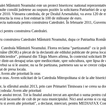
alei Mântuirii Neamului este un proiect bisericesc national reprezentati
multe consilii judetene au raspuns pozitiv la solicitarea Patriarhiei de a 
 2010. Viitoarea catedrala, de pe Dealul Arsenalului, va avea 120 de met
tructia la rosu a fost estimat la 100 de milioane de euro.
cta nationala pentru construirea Catedralei. În februarie 2011, Guvernul 
ici pentru construirea Catedralei.
tru construirea Catedralei Mântuirii Neamului, dupa ce Patriarhia Româna 
atedrala Mântuirii Neamului. Florea reclama "partizanatul" cu iz politi
ne (BOR) a plecat de la declaratii ale edilului publicate de presa local
oliticienilor", primarul din Târgu Mures afirma, în contextul solicitarii
dintr-un derapaj urias spre mediocritate, spre subcultura, spre lipsa de 
ui sa si le asume, nu sa fie partizana, partenera sau sa se creeze culpabil
at de presa locala.
Avem alte prioritati în oras
oras. Avem solicitari de la Catedrala Mitropolitana si de la alte biseric
ne, la sfârsitul anului 2013, prin care Primariei Timisoara i se cerea sa
odeala: Avem alte prioritati
 anului trecut. Tot la finalul anului trecut am aprobat o suma pentru cul
cât lacasurile de cult de pe raza municipiului. Nici anul acesta si cu si
ucru si avem alte prioritati", a declarat, miercuri, pentru MEDIAFAX Co