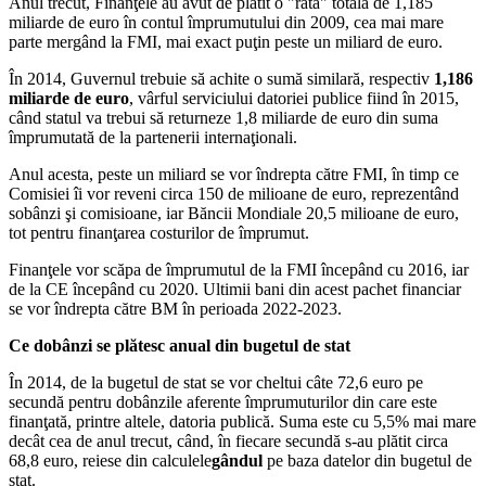
Anul trecut, Finanţele au avut de plătit o "rată" totală de 1,185
miliarde de euro în contul împrumutului din 2009, cea mai mare
parte mergând la FMI, mai exact puţin peste un miliard de euro.
În 2014, Guvernul trebuie să achite o sumă similară, respectiv
1,186
miliarde de euro
, vârful serviciului datoriei publice fiind în 2015,
când statul va trebui să returneze 1,8 miliarde de euro din suma
împrumutată de la partenerii internaţionali.
Anul acesta, peste un miliard se vor îndrepta către FMI, în
timp
ce
Comisiei îi vor reveni circa 150 de milioane de euro, reprezentând
sobânzi şi comisioane, iar Băncii Mondiale 20,5 milioane de euro,
tot pentru finanţarea costurilor de împrumut.
Finanţele vor scăpa de împrumutul de la FMI începând cu 2016, iar
de la CE începând cu 2020. Ultimii bani din acest pachet financiar
se vor îndrepta către BM în perioada 2022-2023.
Ce dobânzi se plătesc anual din bugetul de stat
În 2014, de la bugetul de stat se vor cheltui câte 72,6 euro pe
secundă pentru dobânzile aferente împrumuturilor din care este
finanţată, printre altele, datoria publică. Suma este cu 5,5% mai mare
decât cea de anul trecut, când, în fiecare secundă s-au plătit circa
68,8 euro, reiese din calculele
gândul
pe baza datelor din bugetul de
stat.