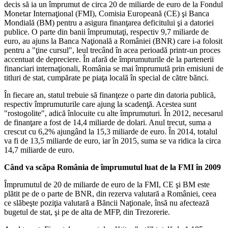
decis să ia un împrumut de circa 20 de miliarde de euro de la Fondul
Monetar Internaţional (FMI), Comisia Europeană (CE) şi Banca
Mondială (BM) pentru a asigura finanţarea deficitului şi a datoriei
publice. O parte din banii împrumutaţi, respectiv 9,7 miliarde de
euro, au ajuns la Banca Naţională a României (BNR) care i-a folosit
pentru a "ţine cursul", leul trecând în acea perioadă printr-un proces
accentuat de depreciere. În afară de împrumuturile de la partenerii
financiari internaţionali, România se mai împrumută prin emisiuni de
titluri de stat, cumpărate pe piaţa locală în special de către bănci.
În fiecare an, statul trebuie să finanţeze o parte din datoria publică,
respectiv împrumuturile care ajung la scadenţă. Acestea sunt
"rostogolite", adică înlocuite cu alte împrumuturi. În 2012, necesarul
de finanţare a fost de 14,4 miliarde de dolari. Anul trecut, suma a
crescut cu 6,2% ajungând la 15,3 miliarde de euro. În 2014, totalul
va fi de 13,5 miliarde de euro, iar în 2015, suma se va ridica la circa
14,7 miliarde de euro.
Când va scăpa România de împrumutul luat de la FMI în 2009
Împrumutul de 20 de miliarde de euro de la FMI, CE şi BM este
plătit pe de o parte de BNR, din rezerva valutară a României, ceea
ce slăbeşte poziţia valutară a Băncii Naţionale, însă nu afectează
bugetul de stat, şi pe de alta de MFP, din Trezorerie.