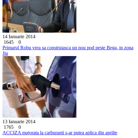
14 Ianuarie 2014
1645
0
Primarul Robu vrea sa construiasca un nou pod peste Bega, in zona
Jiu
13 Ianuarie 2014
1765
0
ACCIZA majorata la carburanti s-ar putea aplica din aprilie