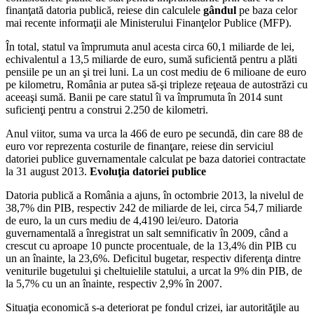
finanţată datoria publică, reiese din calculele
gândul
pe baza celor
mai recente informaţii ale Ministerului Finanţelor Publice (MFP).
În total, statul va împrumuta anul acesta circa 60,1 miliarde de lei,
echivalentul a 13,5 miliarde de euro, sumă suficientă pentru a plăti
pensiile pe un an şi trei luni. La un cost mediu de 6 milioane de euro
pe kilometru, România ar putea să-şi tripleze reţeaua de autostrăzi cu
aceeaşi sumă. Banii pe care statul îi va împrumuta în 2014 sunt
suficienţi pentru a construi 2.250 de kilometri.
Anul viitor, suma va urca la 466 de euro pe secundă, din care 88 de
euro vor reprezenta costurile de finanţare, reiese din serviciul
datoriei publice guvernamentale calculat pe baza datoriei contractate
la 31 august 2013.
Evoluţia datoriei publice
Datoria publică a România a ajuns, în octombrie 2013, la nivelul de
38,7% din PIB, respectiv 242 de miliarde de lei, circa 54,7 miliarde
de euro, la un curs mediu de 4,4190 lei/euro. Datoria
guvernamentală a înregistrat un salt semnificativ în 2009, când a
crescut cu aproape 10 puncte procentuale, de la 13,4% din PIB cu
un an înainte, la 23,6%. Deficitul bugetar, respectiv diferenţa dintre
veniturile bugetului şi cheltuielile statului, a urcat la 9% din PIB, de
la 5,7% cu un an înainte, respectiv 2,9% în 2007.
Situaţia economică s-a deteriorat pe fondul crizei, iar autorităţile au