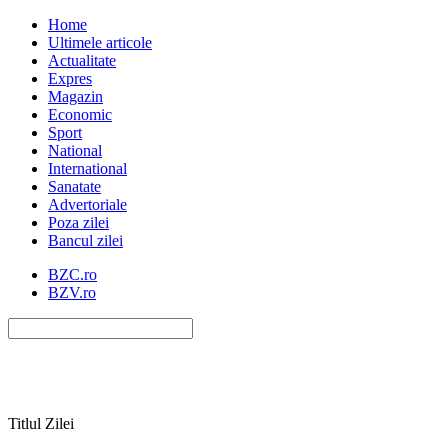
Home
Ultimele articole
Actualitate
Expres
Magazin
Economic
Sport
National
International
Sanatate
Advertoriale
Poza zilei
Bancul zilei
BZC.ro
BZV.ro
Titlul Zilei