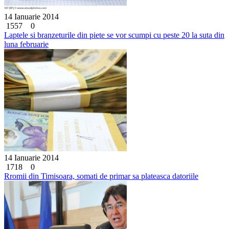
14 Ianuarie 2014
1557
0
Laptele si branzeturile din piete se vor scumpi cu peste 20 la suta din
luna februarie
14 Ianuarie 2014
1718
0
Rromii din Timisoara, somati de primar sa plateasca datoriile