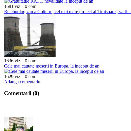
1681 viz
0 com
Retehnologizarea Colterm, cel mai mare proiect al Timisoarei, va fi ter
1636 viz
0 com
Cele mai cautate meserii in Europa, la inceput de an
1629 viz
0 com
Adauga comentariu
Comentarii (0)