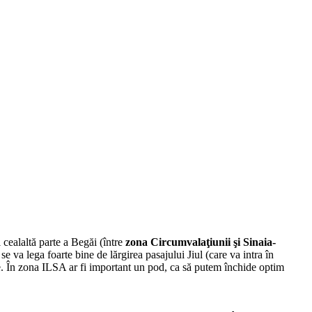
i cealaltă parte a Begăi (între
zona Circumvalaţiunii şi Sinaia-
 va lega foarte bine de lărgirea pasajului Jiul (care va intra în
nte. În zona ILSA ar fi important un pod, ca să putem închide optim