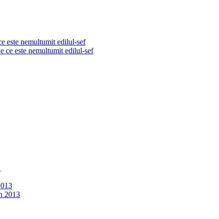
e este nemultumit edilul-sef
2013