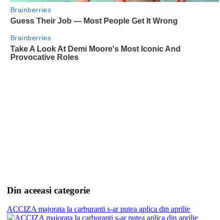
Din aceeasi categorie
ACCIZA majorata la carburanti s-ar putea aplica din aprilie