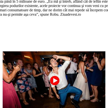
costa până în 5 milioane de euro. „Eu mă şi întreb, aflând cât de ieftin 
ărgirea podurilor existente, acele proiecte vor continua şi vom veni cu 
t mari consumatoare de timp, dar ne dorim cât mai repede să începem con
ara nu-şi permite aşa ceva”, spune Robu. Ziuadevest.ro