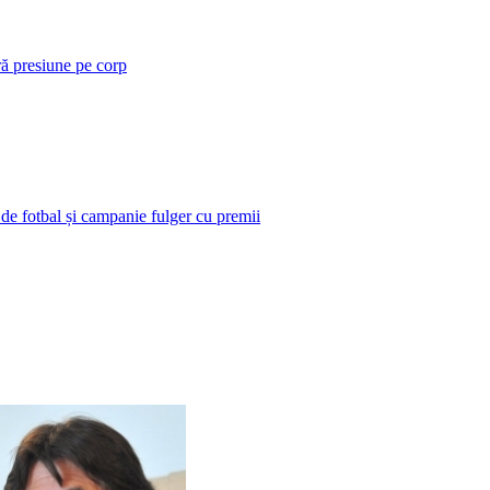
ră presiune pe corp
 de fotbal și campanie fulger cu premii