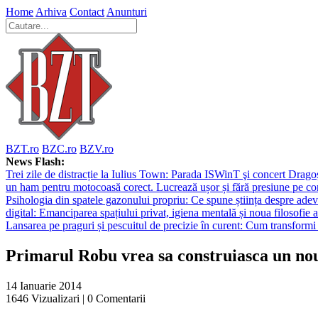
Home
Arhiva
Contact
Anunturi
BZT.ro
BZC.ro
BZV.ro
News Flash:
Trei zile de distracție la Iulius Town: Parada ISWinT şi concert Dragoş
un ham pentru motocoasă corect. Lucrează ușor și fără presiune pe co
Psihologia din spatele gazonului propriu: Ce spune știința despre adev
digital: Emanciparea spațiului privat, igiena mentală și noua filosofie a
Lansarea pe praguri și pescuitul de precizie în curent: Cum transformi 
Primarul Robu vrea sa construiasca un nou
14 Ianuarie 2014
1646
Vizualizari |
0
Comentarii