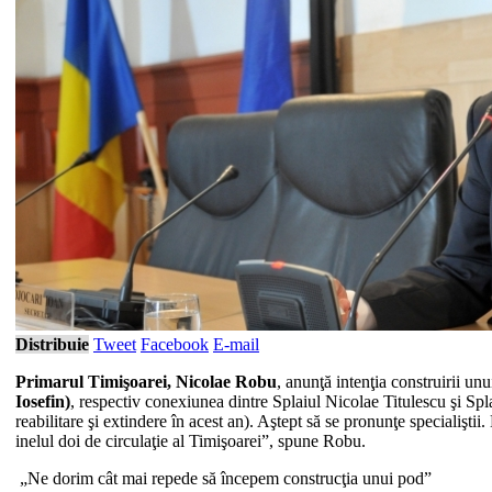
Distribuie
Tweet
Facebook
E-mail
Primarul Timişoarei, Nicolae Robu
, anunţă intenţia construirii u
Iosefin)
, respectiv conexiunea dintre Splaiul Nicolae Titulescu şi Spla
reabilitare şi extindere în acest an). Aştept să se pronunţe specialiş
inelul doi de circulaţie al Timişoarei”, spune Robu.
„Ne dorim cât mai repede să începem construcţia unui pod”