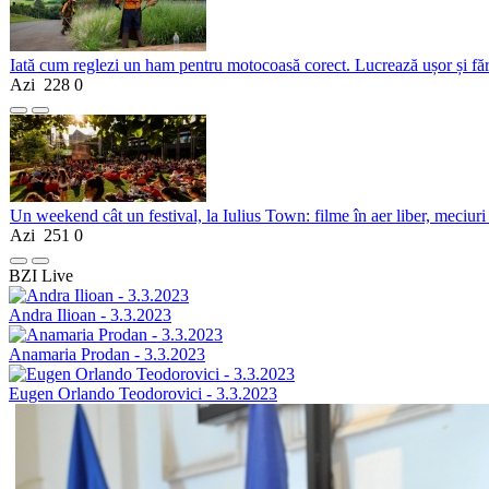
Iată cum reglezi un ham pentru motocoasă corect. Lucrează ușor și fă
Azi
228
0
Un weekend cât un festival, la Iulius Town: filme în aer liber, meciuri
Azi
251
0
BZI Live
Andra Ilioan - 3.3.2023
Anamaria Prodan - 3.3.2023
Eugen Orlando Teodorovici - 3.3.2023