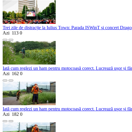
Trei zile de distracție la Iulius Town: Parada ISWinT şi concert Dragoş
Azi
113
0
Iată cum reglezi un ham pentru motocoasă corect. Lucrează ușor și fă
Azi
162
0
Iată cum reglezi un ham pentru motocoasă corect. Lucrează ușor și fă
Azi
182
0