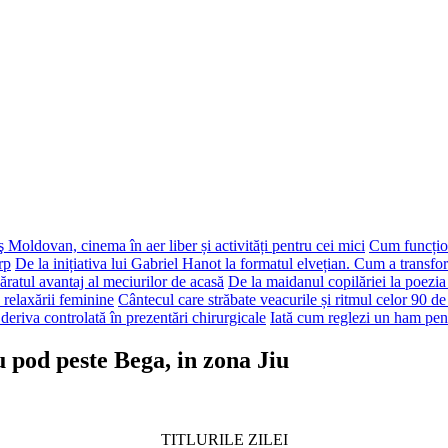
 Moldovan, cinema în aer liber și activități pentru cei mici
Cum funcțion
rp
De la inițiativa lui Gabriel Hanot la formatul elvețian. Cum a transf
ăratul avantaj al meciurilor de acasă
De la maidanul copilăriei la poezia
 relaxării feminine
Cântecul care străbate veacurile și ritmul celor 90 de
deriva controlată în prezentări chirurgicale
Iată cum reglezi un ham pen
 pod peste Bega, in zona Jiu
TITLURILE ZILEI