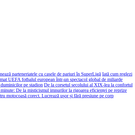
ează parteneriatele cu casele de pariuri în SuperLigă
Iată cum reglezi
ormat UEFA fotbalul european într-un spectacol global de miliarde
 duminicilor pe stadion
De la corsetul secolului al XIX-lea la confortul
 minute: De la misticismul imnurilor la rigoarea eficienței pe reprize
tru motocoasă corect. Lucrează ușor și fără presiune pe corp