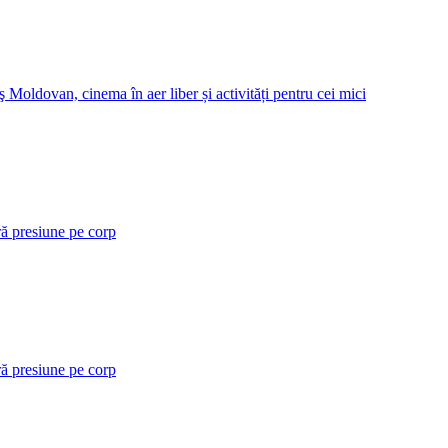
 Moldovan, cinema în aer liber și activități pentru cei mici
ră presiune pe corp
ră presiune pe corp