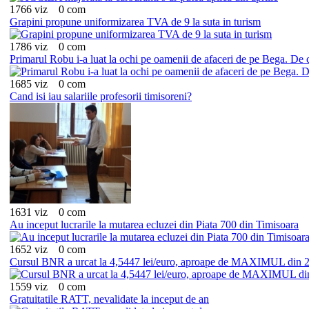
1766 viz
0 com
Grapini propune uniformizarea TVA de 9 la suta in turism
1786 viz
0 com
Primarul Robu i-a luat la ochi pe oamenii de afaceri de pe Bega. De c
1685 viz
0 com
Cand isi iau salariile profesorii timisoreni?
1631 viz
0 com
Au inceput lucrarile la mutarea ecluzei din Piata 700 din Timisoara
1652 viz
0 com
Cursul BNR a urcat la 4,5447 lei/euro, aproape de MAXIMUL din 
1559 viz
0 com
Gratuitatile RATT, nevalidate la inceput de an