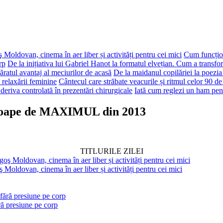
 Moldovan, cinema în aer liber și activități pentru cei mici
Cum funcțion
rp
De la inițiativa lui Gabriel Hanot la formatul elvețian. Cum a transf
ăratul avantaj al meciurilor de acasă
De la maidanul copilăriei la poezia
 relaxării feminine
Cântecul care străbate veacurile și ritmul celor 90 de
deriva controlată în prezentări chirurgicale
Iată cum reglezi un ham pen
aproape de MAXIMUL din 2013
TITLURILE ZILEI
 Moldovan, cinema în aer liber și activități pentru cei mici
ră presiune pe corp