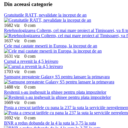
Din aceeasi categorie
Gratuitatile RATT, nevalidate la inceput de an
1682 viz
0 com
Retehnologizarea Colterm, cel mai mare proiect al Timisoarei, va fi ter
1637 viz
0 com
Cele mai cautate meserii in Europa, la inceput de an
1631 viz
0 com
Cursul a revenit la 4,5 lei/euro
1703 viz
0 com
Samsung pregateste Galaxy S5 pentru lansare la primavara
1488 viz
0 com
Resitenii s-au inghesuit la ghisee pentru plata impozitelor
1669 viz
0 com
Posta a crescut tarifele cu pana la 237 la suta la serviciile nereglemen
1692 viz
0 com
BNR a redus dobanda de la 4 la suta la 3,75 la suta