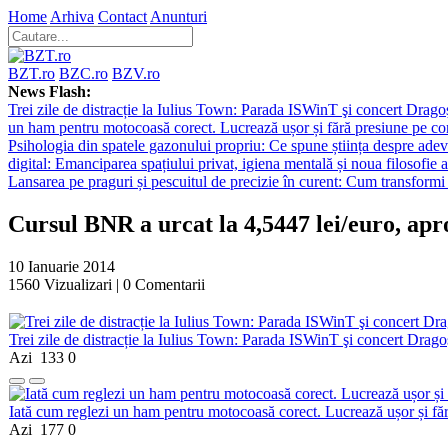
Home
Arhiva
Contact
Anunturi
BZT.ro
BZC.ro
BZV.ro
News Flash:
Trei zile de distracție la Iulius Town: Parada ISWinT şi concert Dragoş
un ham pentru motocoasă corect. Lucrează ușor și fără presiune pe co
Psihologia din spatele gazonului propriu: Ce spune știința despre adev
digital: Emanciparea spațiului privat, igiena mentală și noua filosofie a
Lansarea pe praguri și pescuitul de precizie în curent: Cum transformi 
Cursul BNR a urcat la 4,5447 lei/euro, 
10 Ianuarie 2014
1560
Vizualizari |
0
Comentarii
Trei zile de distracție la Iulius Town: Parada ISWinT şi concert Dragoş
Azi
133
0
Iată cum reglezi un ham pentru motocoasă corect. Lucrează ușor și fă
Azi
177
0