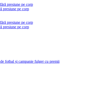
ră presiune pe corp
ră presiune pe corp
 de fotbal și campanie fulger cu premii