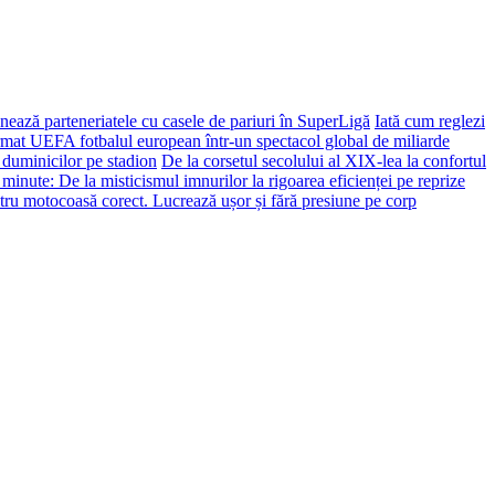
ează parteneriatele cu casele de pariuri în SuperLigă
Iată cum reglezi
ormat UEFA fotbalul european într-un spectacol global de miliarde
 duminicilor pe stadion
De la corsetul secolului al XIX-lea la confortul
 minute: De la misticismul imnurilor la rigoarea eficienței pe reprize
tru motocoasă corect. Lucrează ușor și fără presiune pe corp