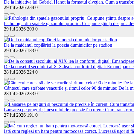
De la inițiativa lui Gabriel Hanot la formatul elvețian. Cum a transf
29 Iul 2026
234
0
Psihologia din spatele gazonului propriu: Ce spune știința despre adev
29 Iul 2026
203
0
De la maidanul copilăriei la poezia duminicilor pe stadion
29 Iul 2026
183
0
De la corsetul secolului al XIX-lea la confortul digital: Emanciparea s
28 Iul 2026
224
0
Cântecul care străbate veacurile și ritmul celor 90 de minute: De la mi
28 Iul 2026
233
0
Lansarea pe praguri și pescuitul de precizie în curent: Cum transformi
27 Iul 2026
191
0
Iată cum reglezi un ham pentru motocoasă corect. Lucrează ușor și fă