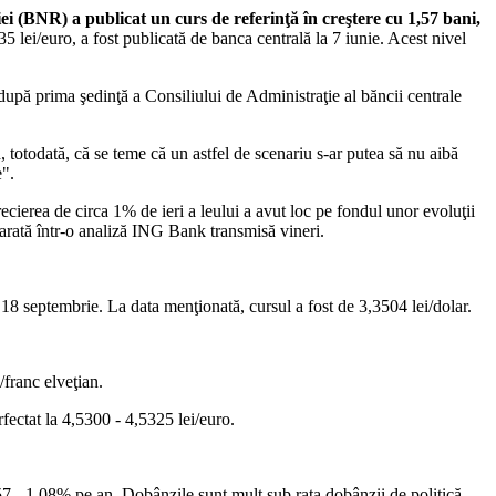
i (BNR) a publicat un curs de referinţă în creştere cu 1,57 bani,
 lei/euro, a fost publicată de banca centrală la 7 iunie. Acest nivel
după prima şedinţă a Consiliului de Administraţie al băncii centrale
 totodată, că se teme că un astfel de scenariu s-ar putea să nu aibă
e".
recierea de circa 1% de ieri a leului a avut loc pe fondul unor evoluţii
 arată într-o analiză ING Bank transmisă vineri.
in 18 septembrie. La data menţionată, cursul a fost de 3,3504 lei/dolar.
/franc elveţian.
rfectat la 4,5300 - 4,5325 lei/euro.
7 - 1,08% pe an. Dobânzile sunt mult sub rata dobânzii de politică