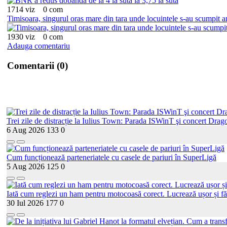
1714 viz
0 com
Timisoara, singurul oras mare din tara unde locuintele s-au scumpit a
1930 viz
0 com
Adauga comentariu
Comentarii (0)
Trei zile de distracție la Iulius Town: Parada ISWinT şi concert Drago
6 Aug 2026
133
0
Cum funcționează parteneriatele cu casele de pariuri în SuperLigă
5 Aug 2026
125
0
Iată cum reglezi un ham pentru motocoasă corect. Lucrează ușor și fă
30 Iul 2026
177
0