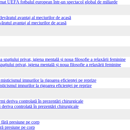
ormat UEFA fotbalul european într-un spectacol global de miliarde
ăratul avantaj al meciurilor de acasă
pațiului privat, igiena mentală și noua filosofie a relaxării feminine
sticismul imnurilor la rigoarea eficienței pe reprize
 deriva controlată în prezentări chirurgicale
ră presiune pe corp