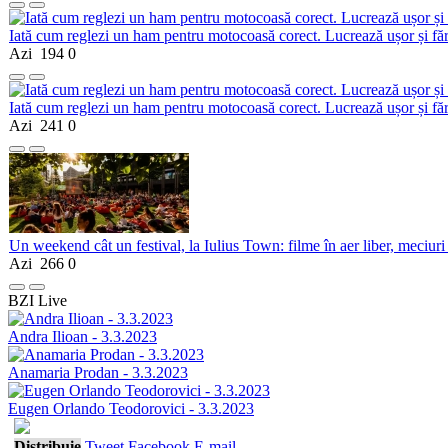
Iată cum reglezi un ham pentru motocoasă corect. Lucrează ușor și fă
Azi
194
0
Iată cum reglezi un ham pentru motocoasă corect. Lucrează ușor și fă
Azi
241
0
Un weekend cât un festival, la Iulius Town: filme în aer liber, meciuri
Azi
266
0
BZI Live
Andra Ilioan - 3.3.2023
Anamaria Prodan - 3.3.2023
Eugen Orlando Teodorovici - 3.3.2023
Distribuie
Tweet
Facebook
E-mail