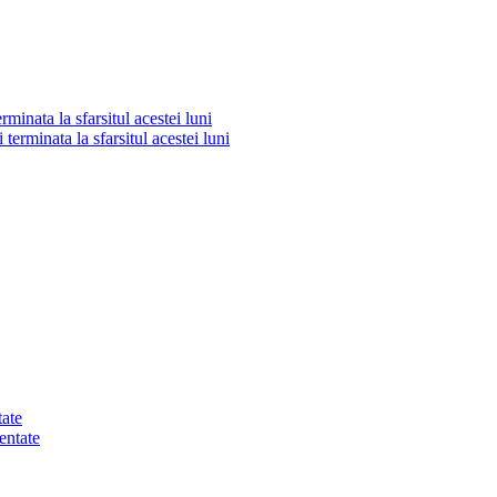
minata la sfarsitul acestei luni
tate