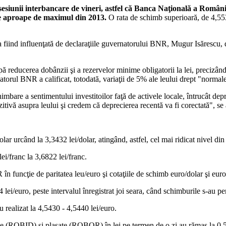
esiunii interbancare de vineri, astfel că Banca Naţională a Românie
oarte aproape de maximul din 2013.
O rata de schimb superioară, de 4,5535
ia fiind influenţată de declaraţiile guvernatorului BNR, Mugur Isărescu, 
ă reducerea dobânzii şi a rezervelor minime obligatorii la lei, precizând,
torul BNR a calificat, totodată, variaţii de 5% ale leului drept "normal
imbare a sentimentului investitoilor faţă de activele locale, întrucât dep
itivă asupra leului şi credem că deprecierea recentă va fi corectată", se
dolar urcând la 3,3432 lei/dolar, atingând, astfel, cel mai ridicat nivel d
ei/franc la 3,6822 lei/franc.
în funcţie de paritatea leu/euro şi cotaţiile de schimb euro/dolar şi euro
 lei/euro, peste intervalul înregistrat joi seara, când schimburile s-au pe
u realizat la 4,5430 - 4,5440 lei/euro.
ase (ROBID) şi plasate (ROBOR) în lei pe termen de o zi au rămas la 0,5