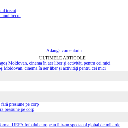
nul trecut
Adauga comentariu
ULTIMELE ARTICOLE
ş Moldovan, cinema în aer liber și activități pentru cei mici
ră presiune pe corp