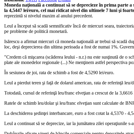
Moneda naţională a continuat să se deprecieze în prima parte a s
la 4,5447 lei/euro, cel mai ridicat nivel din ultimele 7 luni şi f
reprezintă si nivelul maxim al anului precedent.
Leul a început să scadă semnificativ încă de miercuri seara, traiector
pe probleme de politică monetară.
Isărescu a afirmat miercuri că moneda naţională ar trebui să scadă dup
loc, deşi deprecierea din ultima perioada a fost de numai 1%. Guverna
"Credem că mişcarea (scăderea leului - n.r.) nu este susţinută de o sch
plate ale monedelor regionale (...) Ne menţinem astfel perspectiva poz
În sesiunea de joi, rata de schimb a fost de 4,5290 lei/euro.
Leul a pierdut teren şi faţă de dolarul american, rata de referinţă leu/
Totodată, cursul de referinţă leu/franc elveţian a crescut de la 3,6616 l
Ratele de schimb leu/dolar şi leu/franc elveţian sunt calculate de BNR 
La deschiderea şedinţei interbancare, euro a fost cotat la 4,5370 - 4,54
Leul a continuat să se deprecize, iar la jumătatea zilei operaţiunile s-a
Dobânzile afişate vineri de băncile comerciale pentru depozitele atr