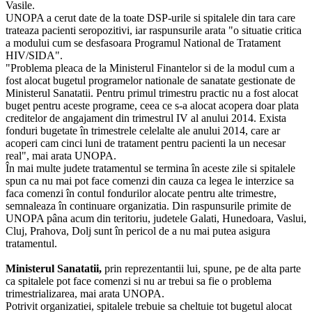
Vasile.
UNOPA a cerut date de la toate DSP-urile si spitalele din tara care
trateaza pacienti seropozitivi, iar raspunsurile arata "o situatie critica
a modului cum se desfasoara Programul National de Tratament
HIV/SIDA".
"Problema pleaca de la Ministerul Finantelor si de la modul cum a
fost alocat bugetul programelor nationale de sanatate gestionate de
Ministerul Sanatatii. Pentru primul trimestru practic nu a fost alocat
buget pentru aceste programe, ceea ce s-a alocat acopera doar plata
creditelor de angajament din trimestrul IV al anului 2014. Exista
fonduri bugetate în trimestrele celelalte ale anului 2014, care ar
acoperi cam cinci luni de tratament pentru pacienti la un necesar
real", mai arata UNOPA.
În mai multe judete tratamentul se termina în aceste zile si spitalele
spun ca nu mai pot face comenzi din cauza ca legea le interzice sa
faca comenzi în contul fondurilor alocate pentru alte trimestre,
semnaleaza în continuare organizatia. Din raspunsurile primite de
UNOPA pâna acum din teritoriu, judetele Galati, Hunedoara, Vaslui,
Cluj, Prahova, Dolj sunt în pericol de a nu mai putea asigura
tratamentul.
Ministerul Sanatatii,
prin reprezentantii lui, spune, pe de alta parte
ca spitalele pot face comenzi si nu ar trebui sa fie o problema
trimestrializarea, mai arata UNOPA.
Potrivit organizatiei, spitalele trebuie sa cheltuie tot bugetul alocat