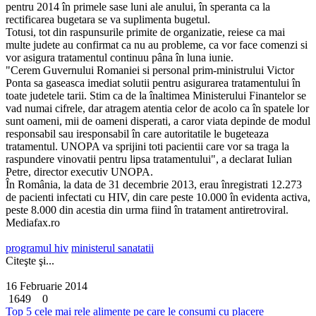
pentru 2014 în primele sase luni ale anului, în speranta ca la
rectificarea bugetara se va suplimenta bugetul.
Totusi, tot din raspunsurile primite de organizatie, reiese ca mai
multe judete au confirmat ca nu au probleme, ca vor face comenzi si
vor asigura tratamentul continuu pâna în luna iunie.
"Cerem Guvernului Romaniei si personal prim-ministrului Victor
Ponta sa gaseasca imediat solutii pentru asigurarea tratamentului în
toate judetele tarii. Stim ca de la înaltimea Ministerului Finantelor se
vad numai cifrele, dar atragem atentia celor de acolo ca în spatele lor
sunt oameni, mii de oameni disperati, a caror viata depinde de modul
responsabil sau iresponsabil în care autoritatile le bugeteaza
tratamentul. UNOPA va sprijini toti pacientii care vor sa traga la
raspundere vinovatii pentru lipsa tratamentului", a declarat Iulian
Petre, director executiv UNOPA.
În România, la data de 31 decembrie 2013, erau înregistrati 12.273
de pacienti infectati cu HIV, din care peste 10.000 în evidenta activa,
peste 8.000 din acestia din urma fiind în tratament antiretroviral.
Mediafax.ro
programul hiv
ministerul sanatatii
Citeşte şi...
16 Februarie 2014
1649
0
Top 5 cele mai rele alimente pe care le consumi cu placere