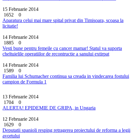
15 Februarie 2014
1652
0
Aparatura celui mai mare spital privat din Timisoara, scoasa la
licitatie!
14 Februarie 2014
1885
0
Vesti bune pentru femeile cu cancer mamar! Statul va suporta
cheltuielile operatiilor de recontructie a sanului extirpat
14 Februarie 2014
1589
0
Familia lui Schumacher continua sa creada in vindecarea fostului
campion de Formula 1
13 Februarie 2014
1704
0
ALERTA! EPIDEMIE DE GRIPA, in Ungaria
12 Februarie 2014
1629
0
Deputatii spanioli resping retragerea proiectului de reforma a legii
avortului