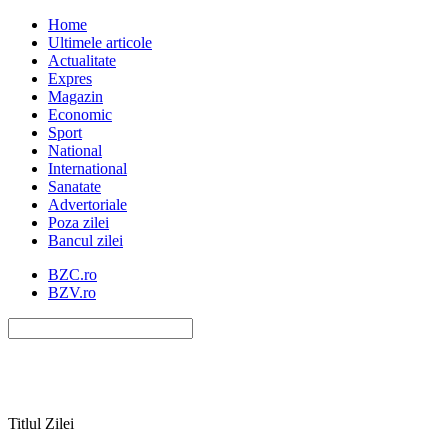
Home
Ultimele articole
Actualitate
Expres
Magazin
Economic
Sport
National
International
Sanatate
Advertoriale
Poza zilei
Bancul zilei
BZC.ro
BZV.ro
Titlul Zilei