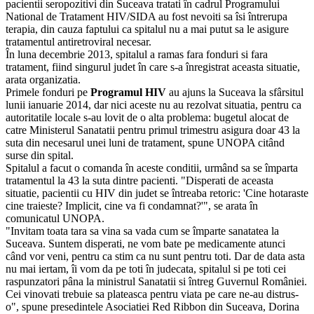
pacientii seropozitivi din Suceava tratati în cadrul Programului
National de Tratament HIV/SIDA au fost nevoiti sa îsi întrerupa
terapia, din cauza faptului ca spitalul nu a mai putut sa le asigure
tratamentul antiretroviral necesar.
În luna decembrie 2013, spitalul a ramas fara fonduri si fara
tratament, fiind singurul judet în care s-a înregistrat aceasta situatie,
arata organizatia.
Primele fonduri pe
Programul HIV
au ajuns la Suceava la sfârsitul
lunii ianuarie 2014, dar nici aceste nu au rezolvat situatia, pentru ca
autoritatile locale s-au lovit de o alta problema: bugetul alocat de
catre Ministerul Sanatatii pentru primul trimestru asigura doar 43 la
suta din necesarul unei luni de tratament, spune UNOPA citând
surse din spital.
Spitalul a facut o comanda în aceste conditii, urmând sa se împarta
tratamentul la 43 la suta dintre pacienti. "Disperati de aceasta
situatie, pacientii cu HIV din judet se întreaba retoric: 'Cine hotaraste
cine traieste? Implicit, cine va fi condamnat?'", se arata în
comunicatul UNOPA.
"Invitam toata tara sa vina sa vada cum se împarte sanatatea la
Suceava. Suntem disperati, ne vom bate pe medicamente atunci
când vor veni, pentru ca stim ca nu sunt pentru toti. Dar de data asta
nu mai iertam, îi vom da pe toti în judecata, spitalul si pe toti cei
raspunzatori pâna la ministrul Sanatatii si întreg Guvernul României.
Cei vinovati trebuie sa plateasca pentru viata pe care ne-au distrus-
o", spune presedintele Asociatiei Red Ribbon din Suceava, Dorina