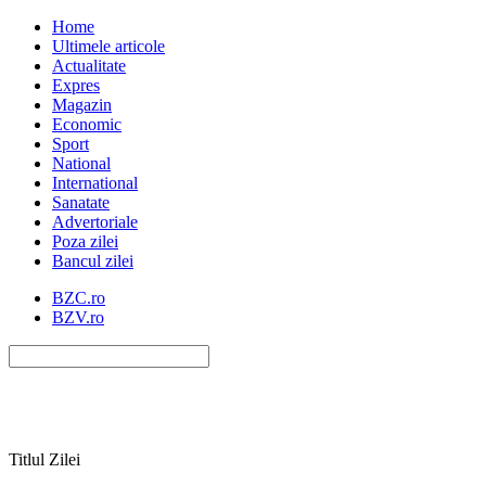
Home
Ultimele articole
Actualitate
Expres
Magazin
Economic
Sport
National
International
Sanatate
Advertoriale
Poza zilei
Bancul zilei
BZC.ro
BZV.ro
Titlul Zilei