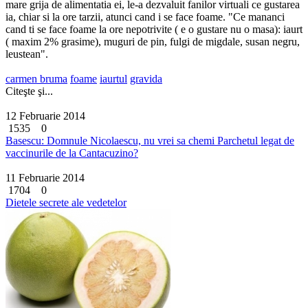
mare grija de alimentatia ei, le-a dezvaluit fanilor virtuali ce gustarea
ia, chiar si la ore tarzii, atunci cand i se face foame. "Ce mananci
cand ti se face foame la ore nepotrivite ( e o gustare nu o masa): iaurt
( maxim 2% grasime), muguri de pin, fulgi de migdale, susan negru,
leustean".
carmen bruma
foame
iaurtul
gravida
Citeşte şi...
12 Februarie 2014
1535
0
Basescu: Domnule Nicolaescu, nu vrei sa chemi Parchetul legat de
vaccinurile de la Cantacuzino?
11 Februarie 2014
1704
0
Dietele secrete ale vedetelor