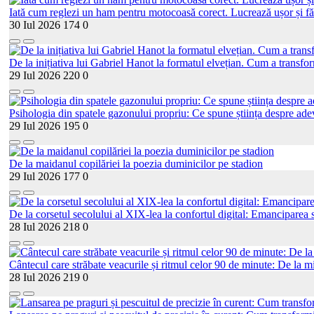
Iată cum reglezi un ham pentru motocoasă corect. Lucrează ușor și fă
30 Iul 2026
174
0
De la inițiativa lui Gabriel Hanot la formatul elvețian. Cum a transf
29 Iul 2026
220
0
Psihologia din spatele gazonului propriu: Ce spune știința despre adev
29 Iul 2026
195
0
De la maidanul copilăriei la poezia duminicilor pe stadion
29 Iul 2026
177
0
De la corsetul secolului al XIX-lea la confortul digital: Emanciparea s
28 Iul 2026
218
0
Cântecul care străbate veacurile și ritmul celor 90 de minute: De la mi
28 Iul 2026
219
0