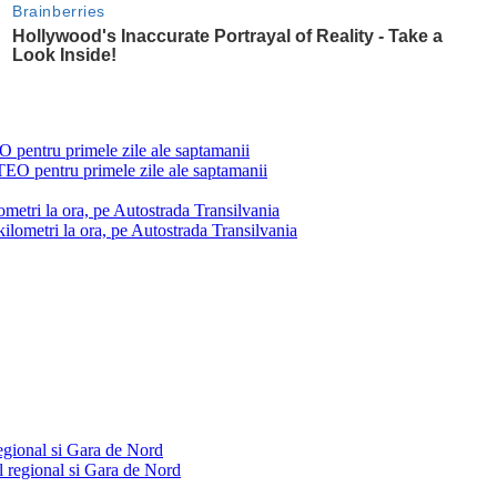
ntru primele zile ale saptamanii
etri la ora, pe Autostrada Transilvania
egional si Gara de Nord