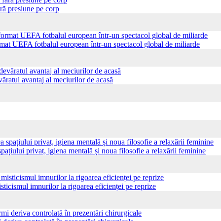
ră presiune pe corp
ormat UEFA fotbalul european într-un spectacol global de miliarde
ăratul avantaj al meciurilor de acasă
pațiului privat, igiena mentală și noua filosofie a relaxării feminine
sticismul imnurilor la rigoarea eficienței pe reprize