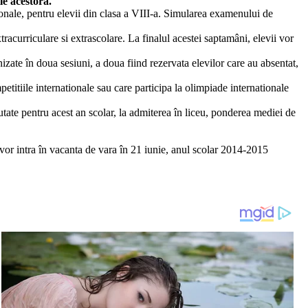
le acestora.
ionale, pentru elevii din clasa a VIII-a. Simularea examenului de
tracurriculare si extrascolare. La finalul acestei saptamâni, elevii vor
nizate în doua sesiuni, a doua fiind rezervata elevilor care au absentat,
petitiile internationale sau care participa la olimpiade internationale
outate pentru acest an scolar, la admiterea în liceu, ponderea mediei de
e vor intra în vacanta de vara în 21 iunie, anul scolar 2014-2015