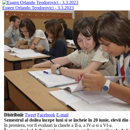
Eugen Orlando Teodorovici - 3.3.2023
Distribuie
Tweet
Facebook
E-mail
Semestrul al doilea începe luni si se încheie în 20 iunie, elevii d
în premiera, vor fi evaluari la clasele a II-a, a IV-a si a VI-a.