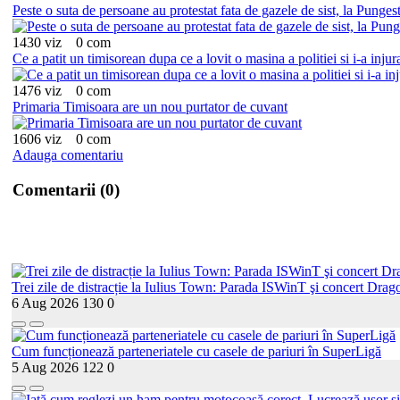
Peste o suta de persoane au protestat fata de gazele de sist, la Pungest
1430 viz
0 com
Ce a patit un timisorean dupa ce a lovit o masina a politiei si i-a injur
1476 viz
0 com
Primaria Timisoara are un nou purtator de cuvant
1606 viz
0 com
Adauga comentariu
Comentarii (0)
Trei zile de distracție la Iulius Town: Parada ISWinT şi concert Drago
6 Aug 2026
130
0
Cum funcționează parteneriatele cu casele de pariuri în SuperLigă
5 Aug 2026
122
0