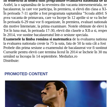
În semestrul al doilea sunt programate evaluarea nationala de la s
Astfel, la o saptamâna de la revenirea din vacanta intersemestriala, r
bacalaureat, la care vor participa, în premiera, si elevii din clasa a XI-a
În perioada 7-11 aprilie a fost programata saptamâna "Scoala altfel: Sa 
avea vacanta de primavara, care va începe în 12 aprilie si se va încheia
În perioada 6-29 mai vor fi organizate, în premiera, evaluari nationale 
din motive întemeiate, la prima examinare. Notele obtinute de elevi la 
Tot în luna mai, în perioada 17-30, elevii din clasele a XII-a si, respec
în 2014, vor sustine bacalaureatul într-o sesiune speciala.
Examenele la limba româna si matematica
de la evaluarea nationa
la evaluarea nationala creste la 75 la suta, fata de 50 la suta cât a fo
Probele din prima sesiune a examenului de bacalaureat vor fi sustinute 
Cursurile pentru elevii care termina liceul în 2014 se încheie în 30 mai
urmând sa înceapa în 14 septembrie. Mediafax.ro
Distribuie: