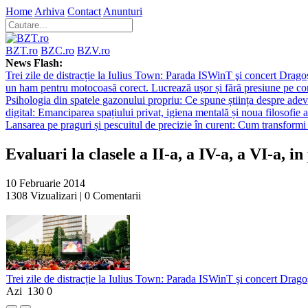
Home
Arhiva
Contact
Anunturi
BZT.ro
BZC.ro
BZV.ro
News Flash:
Trei zile de distracție la Iulius Town: Parada ISWinT şi concert Dragoş
un ham pentru motocoasă corect. Lucrează ușor și fără presiune pe co
Psihologia din spatele gazonului propriu: Ce spune știința despre adev
digital: Emanciparea spațiului privat, igiena mentală și noua filosofie a
Lansarea pe praguri și pescuitul de precizie în curent: Cum transformi 
Evaluari la clasele a II-a, a IV-a, a VI-a, i
10 Februarie 2014
1308
Vizualizari |
0
Comentarii
Trei zile de distracție la Iulius Town: Parada ISWinT şi concert Dragoş
Azi
130
0