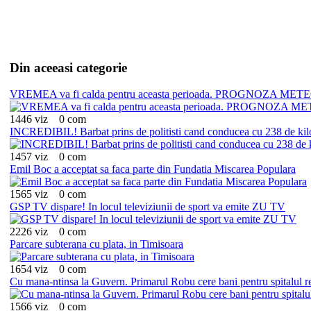
Din aceeasi categorie
VREMEA va fi calda pentru aceasta perioada. PROGNOZA METEO pe
1446 viz
0 com
INCREDIBIL! Barbat prins de politisti cand conducea cu 238 de kilom
1457 viz
0 com
Emil Boc a acceptat sa faca parte din Fundatia Miscarea Populara
1565 viz
0 com
GSP TV dispare! In locul televiziunii de sport va emite ZU TV
2226 viz
0 com
Parcare subterana cu plata, in Timisoara
1654 viz
0 com
Cu mana-ntinsa la Guvern. Primarul Robu cere bani pentru spitalul r
1566 viz
0 com