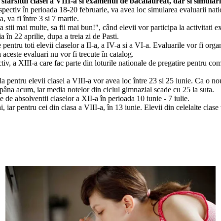
fârsitul clasei a VIII-a si examenul de bacalaureat, dar si simulari
espectiv în perioada 18-20 februarie, va avea loc simularea evaluarii nat
, va fi între 3 si 7 martie.
stii mai multe, sa fii mai bun!", când elevii vor participa la activitati ex
 în 22 aprilie, dupa a treia zi de Pasti.
pentru toti elevii claselor a II-a, a IV-a si a VI-a. Evaluarile vor fi orga
aceste evaluari nu vor fi trecute în catalog.
tiv, a XIII-a care fac parte din loturile nationale de pregatire pentru com
la pentru elevii clasei a VIII-a vor avea loc între 23 si 25 iunie. Ca o n
st pâna acum, iar media notelor din ciclul gimnazial scade cu 25 la suta.
de absolventii claselor a XII-a în perioada 10 iunie - 7 iulie.
, iar pentru cei din clasa a VIII-a, în 13 iunie. Elevii din celelalte clas