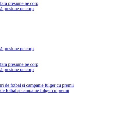
ră presiune pe corp
ră presiune pe corp
ră presiune pe corp
 de fotbal și campanie fulger cu premii