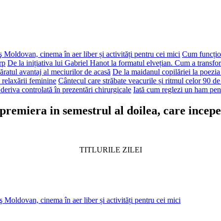
 Moldovan, cinema în aer liber și activități pentru cei mici
Cum funcțion
rp
De la inițiativa lui Gabriel Hanot la formatul elvețian. Cum a transf
ăratul avantaj al meciurilor de acasă
De la maidanul copilăriei la poezia
 relaxării feminine
Cântecul care străbate veacurile și ritmul celor 90 de
deriva controlată în prezentări chirurgicale
Iată cum reglezi un ham pen
n premiera in semestrul al doilea, care incepe
TITLURILE ZILEI
 Moldovan, cinema în aer liber și activități pentru cei mici