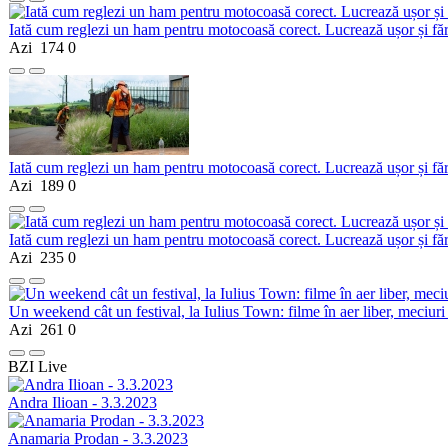
Iată cum reglezi un ham pentru motocoasă corect. Lucrează ușor și fă
Azi
174
0
Iată cum reglezi un ham pentru motocoasă corect. Lucrează ușor și fă
Azi
189
0
Iată cum reglezi un ham pentru motocoasă corect. Lucrează ușor și fă
Azi
235
0
Un weekend cât un festival, la Iulius Town: filme în aer liber, meciuri
Azi
261
0
BZI Live
Andra Ilioan - 3.3.2023
Anamaria Prodan - 3.3.2023