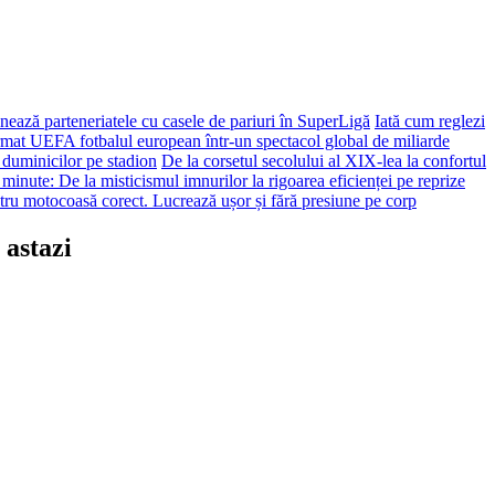
ează parteneriatele cu casele de pariuri în SuperLigă
Iată cum reglezi
ormat UEFA fotbalul european într-un spectacol global de miliarde
 duminicilor pe stadion
De la corsetul secolului al XIX-lea la confortul
 minute: De la misticismul imnurilor la rigoarea eficienței pe reprize
tru motocoasă corect. Lucrează ușor și fără presiune pe corp
 astazi