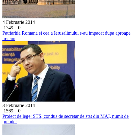
4 Februarie 2014
1749
0
Patriarhia Romana si cea a Ierusalimului s-au impacat dupa aproape
trei ani
3 Februarie 2014
1569
0
Proiect de lege: STS, condus de secretar de stat din MAI, numit de
premier