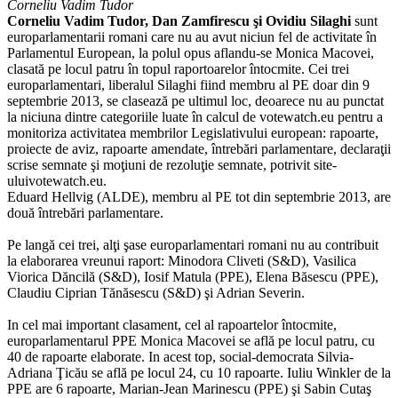
Corneliu Vadim Tudor
Corneliu Vadim Tudor, Dan Zamfirescu şi Ovidiu Silaghi
sunt
europarlamentarii romani care nu au avut niciun fel de activitate în
Parlamentul European, la polul opus aflandu-se Monica Macovei,
clasată pe locul patru în topul raportoarelor întocmite. Cei trei
europarlamentari, liberalul Silaghi fiind membru al PE doar din 9
septembrie 2013, se clasează pe ultimul loc, deoarece nu au punctat
la niciuna dintre categoriile luate în calcul de votewatch.eu pentru a
monitoriza activitatea membrilor Legislativului european: rapoarte,
proiecte de aviz, rapoarte amendate, întrebări parlamentare, declaraţii
scrise semnate şi moţiuni de rezoluţie semnate, potrivit site-
uluivotewatch.eu.
Eduard Hellvig (ALDE), membru al PE tot din septembrie 2013, are
două întrebări parlamentare.
Pe langă cei trei, alţi şase europarlamentari romani nu au contribuit
la elaborarea vreunui raport: Minodora Cliveti (S&D), Vasilica
Viorica Dăncilă (S&D), Iosif Matula (PPE), Elena Băsescu (PPE),
Claudiu Ciprian Tănăsescu (S&D) şi Adrian Severin.
In cel mai important clasament, cel al rapoartelor întocmite,
europarlamentarul PPE Monica Macovei se află pe locul patru, cu
40 de rapoarte elaborate. In acest top, social-democrata Silvia-
Adriana Ţicău se află pe locul 24, cu 10 rapoarte. Iuliu Winkler de la
PPE are 6 rapoarte, Marian-Jean Marinescu (PPE) şi Sabin Cutaş