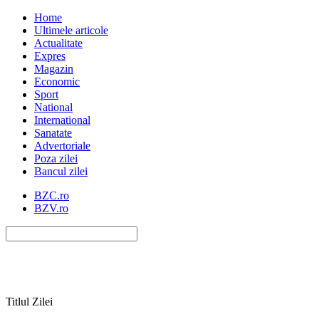
Home
Ultimele articole
Actualitate
Expres
Magazin
Economic
Sport
National
International
Sanatate
Advertoriale
Poza zilei
Bancul zilei
BZC.ro
BZV.ro
Titlul Zilei