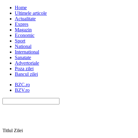
Home
Ultimele articole
Actualitate
Expres
Magazin
Economic
Sport
National
International
Sanatate
Advertoriale
Poza zilei
Bancul zilei
BZC.ro
BZV.ro
Titlul Zilei