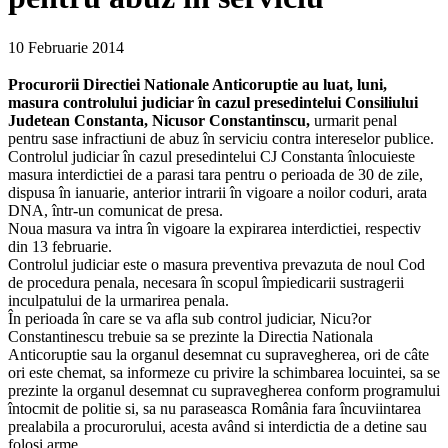
10 Februarie 2014
Procurorii Directiei Nationale Anticoruptie au luat, luni,
masura controlului judiciar în cazul presedintelui Consiliului
Judetean Constanta, Nicusor Constantinscu,
urmarit penal
pentru sase infractiuni de abuz în serviciu contra intereselor publice.
Controlul judiciar în cazul presedintelui CJ Constanta înlocuieste
masura interdictiei de a parasi tara pentru o perioada de 30 de zile,
dispusa în ianuarie, anterior intrarii în vigoare a noilor coduri, arata
DNA, într-un comunicat de presa.
Noua masura va intra în vigoare la expirarea interdictiei, respectiv
din 13 februarie.
Controlul judiciar este o masura preventiva prevazuta de noul Cod
de procedura penala, necesara în scopul împiedicarii sustragerii
inculpatului de la urmarirea penala.
În perioada în care se va afla sub control judiciar, Nicu?or
Constantinescu trebuie sa se prezinte la Directia Nationala
Anticoruptie sau la organul desemnat cu supravegherea, ori de câte
ori este chemat, sa informeze cu privire la schimbarea locuintei, sa se
prezinte la organul desemnat cu supravegherea conform programului
întocmit de politie si, sa nu paraseasca România fara încuviintarea
prealabila a procurorului, acesta având si interdictia de a detine sau
folosi arme.