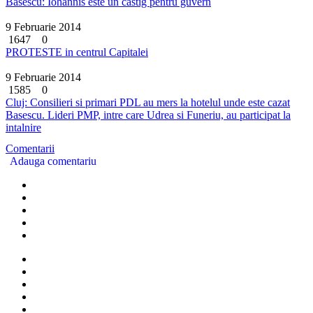
Basescu: Iohannis este un castig pentru guvern
9 Februarie 2014
1647
0
PROTESTE in centrul Capitalei
9 Februarie 2014
1585
0
Cluj: Consilieri si primari PDL au mers la hotelul unde este cazat
Basescu. Lideri PMP, intre care Udrea si Funeriu, au participat la
intalnire
Comentarii
Adauga comentariu