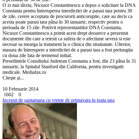
O zi mai târziu, Nicusor Constantinescu a depus o solicitare la DNA
Constanta pentru întreruperea interdictiei de a parasi tara pentru 30
de zile, cerere acceptata de procurorii anticoruptie, care au decis ca
acesta poate parasi tara pâna în 30 ianuarie, respectiv pentru o
perioada de 15 zile. Potrivit reprezentantilor DNA Constanta,
Nicusor Constantinescu a primit acest drept deoarece a prezentat
documente din care a reiesit ca sufera de o afectiune severa si este
necesar sa mearga la tratament la o clinica din strainatate. Ulterior,
masura de întrerupere a interdictiei de a parasi tara a fost prelungita
cu doua zile fata de termenul initial.
Presedintele Consiliului Judetean Constanta a fost, din 23 pâna în 31
ianuarie, la Spitalul Stanford din California, pentru investigatii
medicale. Mediafax.ro
Citeşte şi...
10 Februarie 2014
1602
0
Inceput de saptamana cu vreme de primavara in toata tara