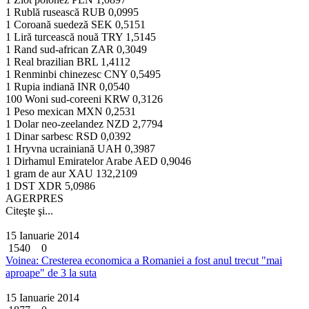
1 Rublă rusească
RUB
0,0995
1 Coroană suedeză
SEK
0,5151
1 Liră turcească nouă
TRY
1,5145
1 Rand sud-african
ZAR
0,3049
1 Real brazilian
BRL
1,4112
1 Renminbi chinezesc
CNY
0,5495
1 Rupia indiană
INR
0,0540
100 Woni sud-coreeni
KRW
0,3126
1 Peso mexican
MXN
0,2531
1 Dolar neo-zeelandez
NZD
2,7794
1 Dinar sarbesc
RSD
0,0392
1 Hryvna ucrainiană
UAH
0,3987
1 Dirhamul Emiratelor Arabe
AED
0,9046
1 gram de aur
XAU
132,2109
1 DST
XDR
5,0986
AGERPRES
Citeşte şi...
15 Ianuarie 2014
1540
0
Voinea: Cresterea economica a Romaniei a fost anul trecut "mai
aproape" de 3 la suta
15 Ianuarie 2014