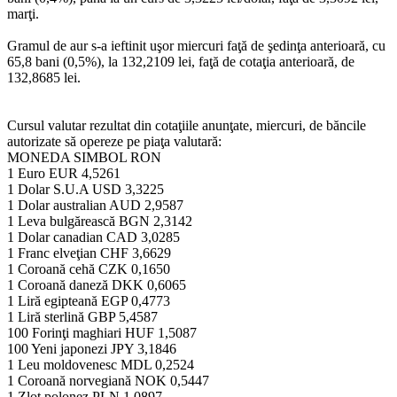
marţi.
Gramul de aur s-a ieftinit uşor miercuri faţă de şedinţa anterioară, cu
65,8 bani (0,5%), la 132,2109 lei, faţă de cotaţia anterioară, de
132,8685 lei.
Cursul valutar rezultat din cotaţiile anunţate, miercuri, de băncile
autorizate să opereze pe piaţa valutară:
MONEDA
SIMBOL
RON
1 Euro
EUR
4,5261
1 Dolar S.U.A
USD
3,3225
1 Dolar australian
AUD
2,9587
1 Leva bulgărească
BGN
2,3142
1 Dolar canadian
CAD
3,0285
1 Franc elveţian
CHF
3,6629
1 Coroană cehă
CZK
0,1650
1 Coroană daneză
DKK
0,6065
1 Liră egipteană
EGP
0,4773
1 Liră sterlină
GBP
5,4587
100 Forinţi maghiari
HUF
1,5087
100 Yeni japonezi
JPY
3,1846
1 Leu moldovenesc
MDL
0,2524
1 Coroană norvegiană
NOK
0,5447
1 Zlot polonez
PLN
1,0897