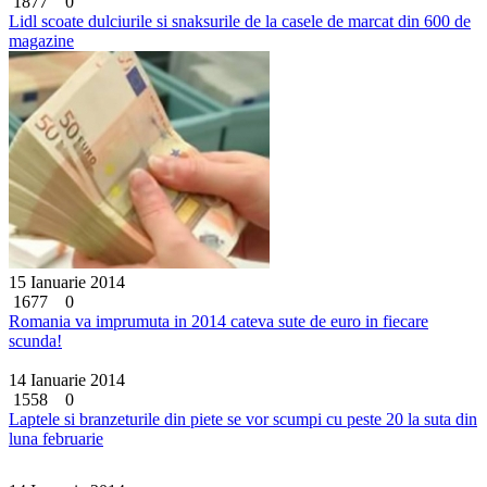
1877
0
Lidl scoate dulciurile si snaksurile de la casele de marcat din 600 de
magazine
15 Ianuarie 2014
1677
0
Romania va imprumuta in 2014 cateva sute de euro in fiecare
scunda!
14 Ianuarie 2014
1558
0
Laptele si branzeturile din piete se vor scumpi cu peste 20 la suta din
luna februarie