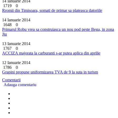
14 Ianuarie 2014
1719
0
Rromii din Timisoara, somati de primar sa plateasca datoriile
14 Ianuarie 2014
1648
0
Primarul Robu vrea sa construiasca un nou pod peste Bega, in zona
Jiu
13 Ianuarie 2014
1767
0
ACCIZA majorata la carburanti s-ar putea aplica din aprilie
12 Ianuarie 2014
1786
0
Grapini propune uniformizarea TVA de 9 la suta in turism
Comentarii
Adauga comentariu