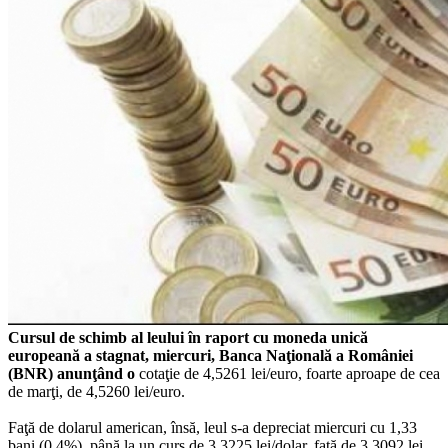
Cursul de schimb al leului în raport cu moneda unică
europeană a stagnat, miercuri, Banca Naţională a României
(BNR) anunţând o
cotaţie de 4,5261 lei/euro, foarte aproape de cea
de marţi, de 4,5260 lei/euro.
Faţă de dolarul american, însă, leul s-a depreciat miercuri cu 1,33
bani (0,4%), până la un curs de 3,3225 lei/dolar, faţă de 3,3092 lei,