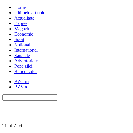
Home
Ultimele articole
Actualitate
Expres
Magazin
Economic
Sport
National
International
Sanatate
Advertoriale
Poza zilei
Bancul zilei
BZC.ro
BZV.ro
Titlul Zilei