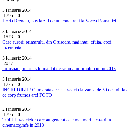
3 Ianuarie 2014
1796
0
Horia Brenciu, pus la zid de un concurent la Vocea Romaniei
3 Ianuarie 2014
1573
0
Casa surorii primarului din Ortisoara, mai intai jefuita, apoi
incendiata
3 Ianuarie 2014
2047
1
Timisoara, un oras framantat de scandaluri imobiliare in 2013
3 Ianuarie 2014
1775
0
INCREDIBIL! Cum arata aceasta vedeta la varsta de 50 de ani. Iata
ce corp frumos are! FOTO
2 Ianuarie 2014
1795
0
TOPUL vedetelor care au generat cele mai mari incasari in
cinematografe in 2013