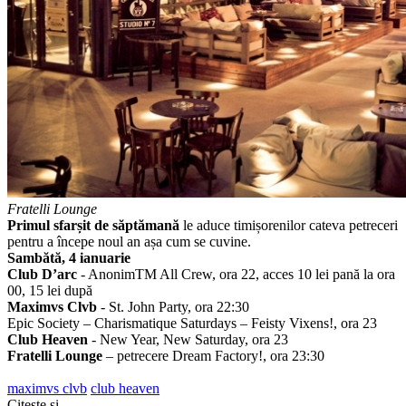
Fratelli Lounge
Primul sfarșit de săptămană
le aduce timișorenilor cateva petreceri
pentru a începe noul an așa cum se cuvine.
Sambătă, 4 ianuarie
Club D’arc
- AnonimTM All Crew, ora 22, acces 10 lei pană la ora
00, 15 lei după
Maximvs Clvb
- St. John Party, ora 22:30
Epic Society – Charismatique Saturdays – Feisty Vixens!, ora 23
Club Heaven
- New Year, New Saturday, ora 23
Fratelli Lounge
– petrecere Dream Factory!, ora 23:30
maximvs clvb
club heaven
Citeşte şi...