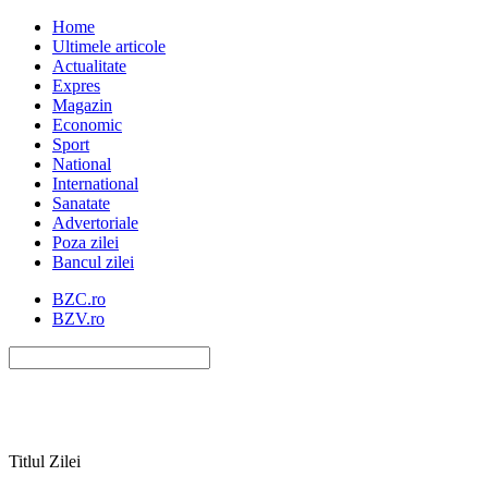
Home
Ultimele articole
Actualitate
Expres
Magazin
Economic
Sport
National
International
Sanatate
Advertoriale
Poza zilei
Bancul zilei
BZC.ro
BZV.ro
Titlul Zilei