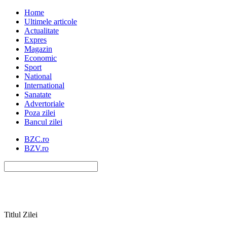
Home
Ultimele articole
Actualitate
Expres
Magazin
Economic
Sport
National
International
Sanatate
Advertoriale
Poza zilei
Bancul zilei
BZC.ro
BZV.ro
Titlul Zilei