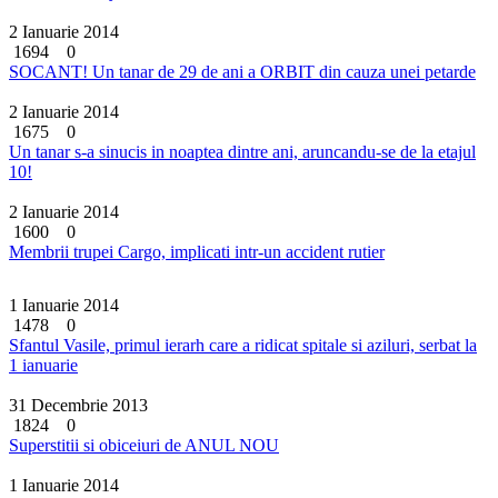
2 Ianuarie 2014
1694
0
SOCANT! Un tanar de 29 de ani a ORBIT din cauza unei petarde
2 Ianuarie 2014
1675
0
Un tanar s-a sinucis in noaptea dintre ani, aruncandu-se de la etajul
10!
2 Ianuarie 2014
1600
0
Membrii trupei Cargo, implicati intr-un accident rutier
1 Ianuarie 2014
1478
0
Sfantul Vasile, primul ierarh care a ridicat spitale si aziluri, serbat la
1 ianuarie
31 Decembrie 2013
1824
0
Superstitii si obiceiuri de ANUL NOU
1 Ianuarie 2014