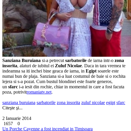
Sanziana Buruiana
si-a petrecut
sarbatorile
de iarna intr-o
zona
insorita
, alaturi de iubitul ei
Zuluf Nicolae
. Daca in tara vremea te
indeamna sa iti inchei bine geaca de iarna, in
Egipt
soarele este
numai bun de plaja. Sanziana si-a luat costumul de baie si o rochita
lejera si s-a pozat. Cum bustul blondinei este foarte generos,
un
sfarc
i-a iesit din rochie, chiar in momentul in care a fost facuta
poza, potrivit
romaniatv.net
.
sanziana buruiana
sarbatorile
zona insorita
zuluf nicolae
egipt
sfarc
Citeşte şi...
2 Ianuarie 2014
1657
0
Un Porche Cayenne a fost incendiat in Timisoara