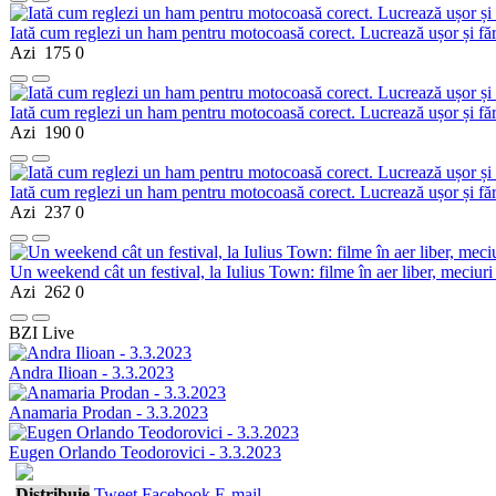
Iată cum reglezi un ham pentru motocoasă corect. Lucrează ușor și fă
Azi
175
0
Iată cum reglezi un ham pentru motocoasă corect. Lucrează ușor și fă
Azi
190
0
Iată cum reglezi un ham pentru motocoasă corect. Lucrează ușor și fă
Azi
237
0
Un weekend cât un festival, la Iulius Town: filme în aer liber, meciuri
Azi
262
0
BZI Live
Andra Ilioan - 3.3.2023
Anamaria Prodan - 3.3.2023
Eugen Orlando Teodorovici - 3.3.2023
Distribuie
Tweet
Facebook
E-mail