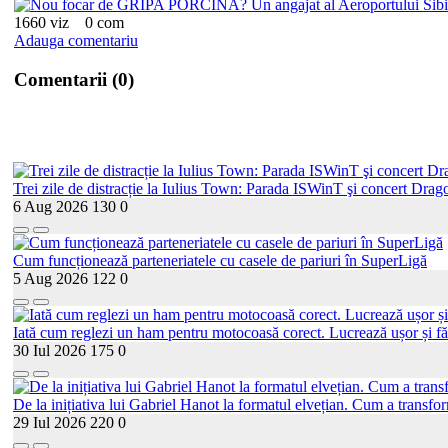
1660 viz
0 com
Adauga comentariu
Comentarii (0)
Trei zile de distracție la Iulius Town: Parada ISWinT şi concert Drago
6 Aug 2026
130
0
Cum funcționează parteneriatele cu casele de pariuri în SuperLigă
5 Aug 2026
122
0
Iată cum reglezi un ham pentru motocoasă corect. Lucrează ușor și fă
30 Iul 2026
175
0
De la inițiativa lui Gabriel Hanot la formatul elvețian. Cum a transf
29 Iul 2026
220
0