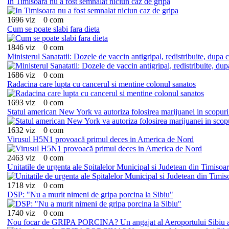
In Timisoara nu a fost semnalat niciun caz de gripa
1696 viz
0 com
Cum se poate slabi fara dieta
1846 viz
0 com
Ministerul Sanatatii: Dozele de vaccin antigripal, redistribuite, dupa 
1686 viz
0 com
Radacina care lupta cu cancerul si mentine colonul sanatos
1693 viz
0 com
Statul american New York va autoriza folosirea marijuanei in scopur
1632 viz
0 com
Virusul H5N1 provoacă primul deces in America de Nord
2463 viz
0 com
Unitatile de urgenta ale Spitalelor Municipal si Judetean din Timisoa
1718 viz
0 com
DSP: "Nu a murit nimeni de gripa porcina la Sibiu"
1740 viz
0 com
Nou focar de GRIPA PORCINA? Un angajat al Aeroportului Sibiu a mu