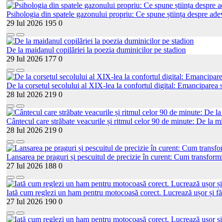
Psihologia din spatele gazonului propriu: Ce spune știința despre adev
29 Iul 2026
195
0
De la maidanul copilăriei la poezia duminicilor pe stadion
29 Iul 2026
177
0
De la corsetul secolului al XIX-lea la confortul digital: Emanciparea s
28 Iul 2026
219
0
Cântecul care străbate veacurile și ritmul celor 90 de minute: De la mi
28 Iul 2026
219
0
Lansarea pe praguri și pescuitul de precizie în curent: Cum transformi
27 Iul 2026
188
0
Iată cum reglezi un ham pentru motocoasă corect. Lucrează ușor și fă
27 Iul 2026
190
0