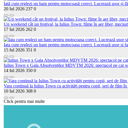
Iată cum reglezi un ham pentru motocoasă corect. Lucrează ușor și fă
20 Iul 2026
237
0
Un weekend cât un festival, la Iulius Town: filme în aer liber, meciur
17 Iul 2026
262
0
Iata cum reglezi un ham pentru motocoasa corect. Lucrează usor si fa
15 Iul 2026
351
0
Iulius Town x Gala Absolvenților MDVTM 2026: spectacol pe cat walk
14 Iul 2026
350
0
Vara continuă la Iulius Town cu activități pentru copii, seri de film în 
10 Iul 2026
308
0
Click pentru mai multe