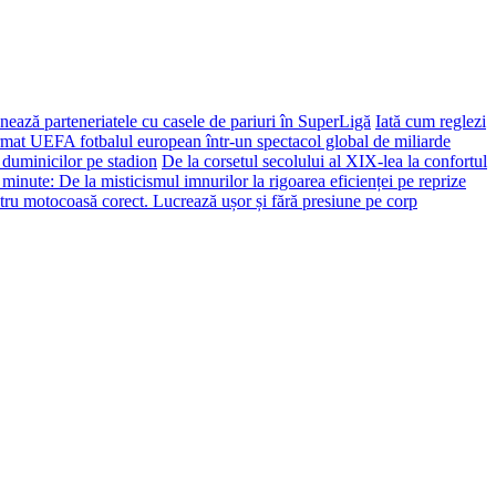
ează parteneriatele cu casele de pariuri în SuperLigă
Iată cum reglezi
ormat UEFA fotbalul european într-un spectacol global de miliarde
 duminicilor pe stadion
De la corsetul secolului al XIX-lea la confortul
 minute: De la misticismul imnurilor la rigoarea eficienței pe reprize
tru motocoasă corect. Lucrează ușor și fără presiune pe corp