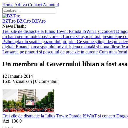
Home
Arhiva
Contact
Anunturi
BZT.ro
BZC.ro
BZV.ro
News Flash:
Trei zile de distracție la Iulius Town: Parada ISWinT şi concert Dragoş
un ham pentru motocoasă corect. Lucrează ușor și fără presiune pe co
Psihologia din spatele gazonului propriu: Ce spune știința despre adev
digital: Emanciparea spațiului privat, igiena mentală și noua filosofie a
Lansarea pe praguri și pescuitul de precizie în curent: Cum transformi 
Un membru al Guvernului libian a fost asa
12 Ianuarie 2014
1635
Vizualizari |
0
Comentarii
Trei zile de distracție la Iulius Town: Parada ISWinT şi concert Dragoş
Azi
130
0