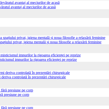
ăratul avantaj al meciurilor de acasă
pațiului privat, igiena mentală și noua filosofie a relaxării feminine
sticismul imnurilor la rigoarea eficienței pe reprize
 deriva controlată în prezentări chirurgicale
ră presiune pe corp