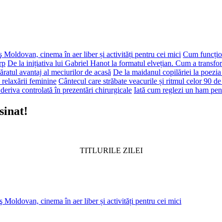
 Moldovan, cinema în aer liber și activități pentru cei mici
Cum funcțion
rp
De la inițiativa lui Gabriel Hanot la formatul elvețian. Cum a transf
ăratul avantaj al meciurilor de acasă
De la maidanul copilăriei la poezia
 relaxării feminine
Cântecul care străbate veacurile și ritmul celor 90 de
deriva controlată în prezentări chirurgicale
Iată cum reglezi un ham pen
sinat!
TITLURILE ZILEI
 Moldovan, cinema în aer liber și activități pentru cei mici