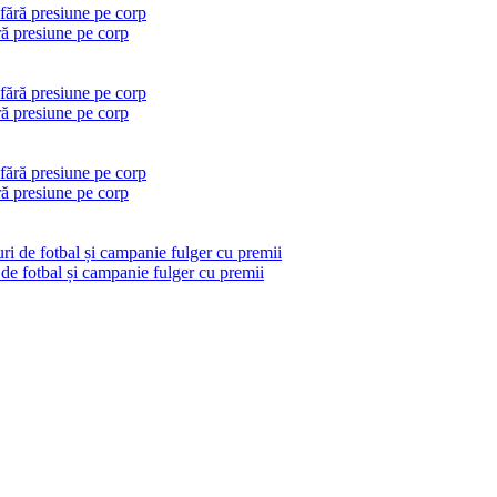
ră presiune pe corp
ră presiune pe corp
ră presiune pe corp
 de fotbal și campanie fulger cu premii