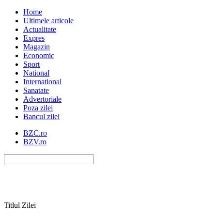
Home
Ultimele articole
Actualitate
Expres
Magazin
Economic
Sport
National
International
Sanatate
Advertoriale
Poza zilei
Bancul zilei
BZC.ro
BZV.ro
Titlul Zilei