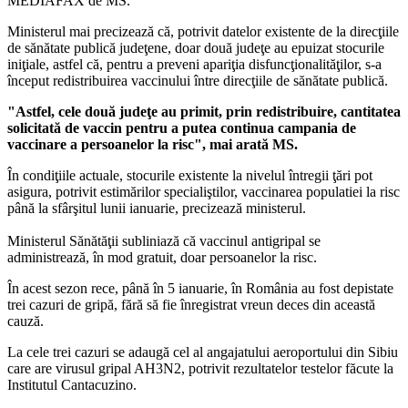
MEDIAFAX de MS.
Ministerul mai precizează că, potrivit datelor existente de la direcţiile
de sănătate publică judeţene, doar două judeţe au epuizat stocurile
iniţiale, astfel că, pentru a preveni apariţia disfuncţionalităţilor, s-a
început redistribuirea vaccinului între direcţiile de sănătate publică.
"Astfel, cele două judeţe au primit, prin redistribuire, cantitatea
solicitată de vaccin pentru a putea continua campania de
vaccinare a persoanelor la risc", mai arată MS.
În condiţiile actuale, stocurile existente la nivelul întregii ţări pot
asigura, potrivit estimărilor specialiştilor, vaccinarea populatiei la risc
până la sfârşitul lunii ianuarie, precizează ministerul.
Ministerul Sănătăţii subliniază că vaccinul antigripal se
administrează, în mod gratuit, doar persoanelor la risc.
În acest sezon rece, până în 5 ianuarie, în România au fost depistate
trei cazuri de gripă, fără să fie înregistrat vreun deces din această
cauză.
La cele trei cazuri se adaugă cel al angajatului aeroportului din Sibiu
care are virusul gripal AH3N2, potrivit rezultatelor testelor făcute la
Institutul Cantacuzino.