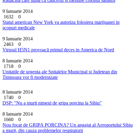
Radacina care lupta cu cancerul si mentine colonul sanatos
9 Ianuarie 2014
1632
0
Statul american New York va autoriza folosirea marijuanei in
scopuri medicale
9 Ianuarie 2014
2463
0
Virusul H5N1 provoacă primul deces in America de Nord
8 Ianuarie 2014
1718
0
Unitatile de urgenta ale Spitalelor Municipal si Judetean din
Timisoara vor fi modernizate
8 Ianuarie 2014
1740
0
DSP: "Nu a murit nimeni de gripa porcina la Sibiu"
8 Ianuarie 2014
1660
0
Nou focar de GRIPA PORCINA? Un angajat al Aeroportului Sibiu
a murit, din cauza problemelor respiratorii