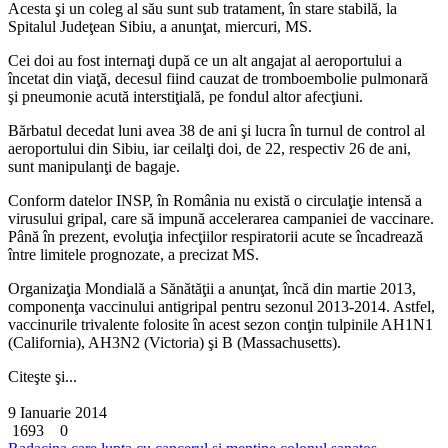
Acesta şi un coleg al său sunt sub tratament, în stare stabilă, la
Spitalul Judeţean Sibiu, a anunţat, miercuri, MS.
Cei doi au fost internaţi după ce un alt angajat al aeroportului a
încetat din viaţă, decesul fiind cauzat de tromboembolie pulmonară
şi pneumonie acută interstiţială, pe fondul altor afecţiuni.
Bărbatul decedat luni avea 38 de ani şi lucra în turnul de control al
aeroportului din Sibiu, iar ceilalţi doi, de 22, respectiv 26 de ani,
sunt manipulanţi de bagaje.
Conform datelor INSP, în România nu există o circulaţie intensă a
virusului gripal, care să impună accelerarea campaniei de vaccinare.
Până în prezent, evoluţia infecţiilor respiratorii acute se încadrează
între limitele prognozate, a precizat MS.
Organizaţia Mondială a Sănătăţii a anunţat, încă din martie 2013,
componenţa vaccinului antigripal pentru sezonul 2013-2014. Astfel,
vaccinurile trivalente folosite în acest sezon conţin tulpinile AH1N1
(California), AH3N2 (Victoria) şi B (Massachusetts).
Citeşte şi...
9 Ianuarie 2014
1693
0