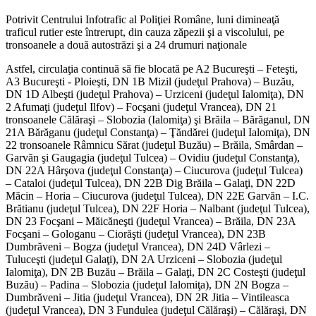
Potrivit Centrului Infotrafic al Poliţiei Române, luni dimineaţă
traficul rutier este întrerupt, din cauza zăpezii şi a viscolului, pe
tronsoanele a două autostrăzi şi a 24 drumuri naţionale
Astfel, circulaţia continuă să fie blocată pe A2 Bucureşti – Feteşti,
A3 Bucureşti - Ploieşti, DN 1B Mizil (judeţul Prahova) – Buzău,
DN 1D Albeşti (judeţul Prahova) – Urziceni (judeţul Ialomiţa), DN
2 Afumaţi (judeţul Ilfov) – Focşani (judeţul Vrancea), DN 21
tronsoanele Călăraşi – Slobozia (Ialomiţa) şi Brăila – Bărăganul, DN
21A Bărăganu (judeţul Constanţa) – Ţăndărei (judeţul Ialomiţa), DN
22 tronsoanele Râmnicu Sărat (judeţul Buzău) – Brăila, Smârdan –
Garvăn şi Gaugagia (judeţul Tulcea) – Ovidiu (judeţul Constanţa),
DN 22A Hârşova (judeţul Constanţa) – Ciucurova (judeţul Tulcea)
– Cataloi (judeţul Tulcea), DN 22B Dig Brăila – Galaţi, DN 22D
Măcin – Horia – Ciucurova (judeţul Tulcea), DN 22E Garvăn – I.C.
Brătianu (judeţul Tulcea), DN 22F Horia – Nalbant (judeţul Tulcea),
DN 23 Focşani – Măicăneşti (judeţul Vrancea) – Brăila, DN 23A
Focşani – Gologanu – Ciorăşti (judeţul Vrancea), DN 23B
Dumbrăveni – Bogza (judeţul Vrancea), DN 24D Vârlezi –
Tuluceşti (judeţul Galaţi), DN 2A Urziceni – Slobozia (judeţul
Ialomiţa), DN 2B Buzău – Brăila – Galaţi, DN 2C Costeşti (judeţul
Buzău) – Padina – Slobozia (judeţul Ialomiţa), DN 2N Bogza –
Dumbrăveni – Jitia (judeţul Vrancea), DN 2R Jitia – Vintileasca
(judeţul Vrancea), DN 3 Fundulea (judeţul Călăraşi) – Călăraşi, DN