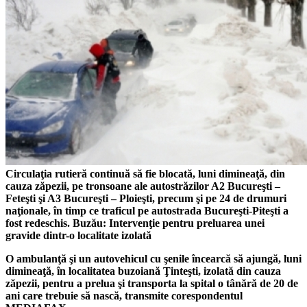
Circulaţia rutieră continuă să fie blocată, luni dimineaţă, din
cauza zăpezii, pe tronsoane ale autostrăzilor A2 Bucureşti –
Feteşti şi A3 Bucureşti – Ploieşti, precum şi pe 24 de drumuri
naţionale, în
timp
ce traficul pe autostrada Bucureşti-Piteşti a
fost redeschis.
Buzău: Intervenţie pentru preluarea unei
gravide dintr-o localitate izolată
O ambulanţă şi un autovehicul cu şenile încearcă să ajungă, luni
dimineaţă, în localitatea buzoiană Ţinteşti, izolată din cauza
zăpezii, pentru a prelua şi transporta la spital o tânără de 20 de
ani care trebuie să nască, transmite corespondentul