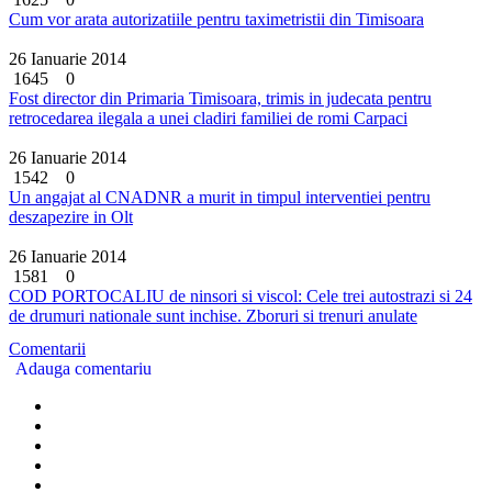
Cum vor arata autorizatiile pentru taximetristii din Timisoara
26 Ianuarie 2014
1645
0
Fost director din Primaria Timisoara, trimis in judecata pentru
retrocedarea ilegala a unei cladiri familiei de romi Carpaci
26 Ianuarie 2014
1542
0
Un angajat al CNADNR a murit in timpul interventiei pentru
deszapezire in Olt
26 Ianuarie 2014
1581
0
COD PORTOCALIU de ninsori si viscol: Cele trei autostrazi si 24
de drumuri nationale sunt inchise. Zboruri si trenuri anulate
Comentarii
Adauga comentariu