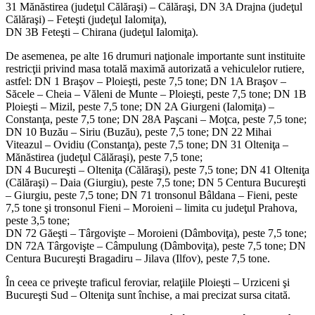
31 Mănăstirea (judeţul Călăraşi) – Călăraşi, DN 3A Drajna (judeţul
Călăraşi) – Feteşti (judeţul Ialomiţa),
DN 3B Feteşti – Chirana (judeţul Ialomiţa).
De asemenea, pe alte 16 drumuri naţionale importante sunt instituite
restricţii privind masa totală maximă autorizată a vehiculelor rutiere,
astfel: DN 1 Braşov – Ploieşti, peste 7,5 tone; DN 1A Braşov –
Săcele – Cheia – Văleni de Munte – Ploieşti, peste 7,5 tone; DN 1B
Ploieşti – Mizil, peste 7,5 tone; DN 2A Giurgeni (Ialomiţa) –
Constanţa, peste 7,5 tone; DN 28A Paşcani – Moţca, peste 7,5 tone;
DN 10 Buzău – Siriu (Buzău), peste 7,5 tone; DN 22 Mihai
Viteazul – Ovidiu (Constanţa), peste 7,5 tone; DN 31 Olteniţa –
Mănăstirea (judeţul Călăraşi), peste 7,5 tone;
DN 4 Bucureşti – Olteniţa (Călăraşi), peste 7,5 tone; DN 41 Olteniţa
(Călăraşi) – Daia (Giurgiu), peste 7,5 tone; DN 5 Centura Bucureşti
– Giurgiu, peste 7,5 tone; DN 71 tronsonul Bâldana – Fieni, peste
7,5 tone şi tronsonul Fieni – Moroieni – limita cu judeţul Prahova,
peste 3,5 tone;
DN 72 Găeşti – Târgovişte – Moroieni (Dâmboviţa), peste 7,5 tone;
DN 72A Târgovişte – Câmpulung (Dâmboviţa), peste 7,5 tone; DN
Centura Bucureşti Bragadiru – Jilava (Ilfov), peste 7,5 tone.
În ceea ce priveşte traficul feroviar, relaţiile Ploieşti – Urziceni şi
Bucureşti Sud – Olteniţa sunt închise, a mai precizat sursa citată.