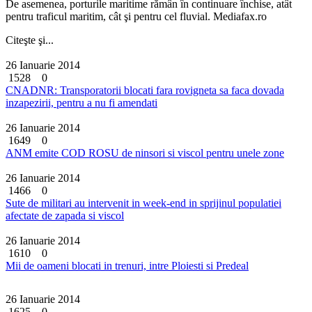
De asemenea, porturile maritime rămân în continuare închise, atât
pentru traficul maritim, cât şi pentru cel fluvial. Mediafax.ro
Citeşte şi...
26 Ianuarie 2014
1528
0
CNADNR: Transporatorii blocati fara rovigneta sa faca dovada
inzapezirii, pentru a nu fi amendati
26 Ianuarie 2014
1649
0
ANM emite COD ROSU de ninsori si viscol pentru unele zone
26 Ianuarie 2014
1466
0
Sute de militari au intervenit in week-end in sprijinul populatiei
afectate de zapada si viscol
26 Ianuarie 2014
1610
0
Mii de oameni blocati in trenuri, intre Ploiesti si Predeal
26 Ianuarie 2014
1625
0