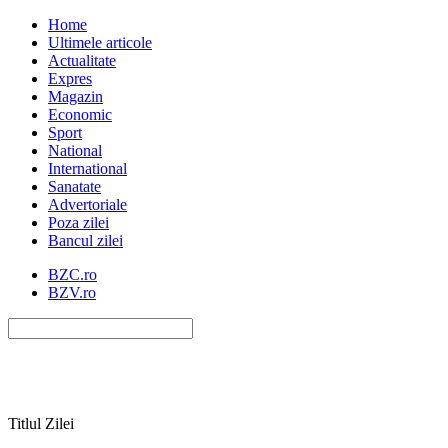
Home
Ultimele articole
Actualitate
Expres
Magazin
Economic
Sport
National
International
Sanatate
Advertoriale
Poza zilei
Bancul zilei
BZC.ro
BZV.ro
Titlul Zilei