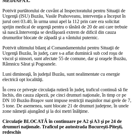
MEDIAFAX.
Potrivit purtătorului de cuvânt al Inspectoratului pentru Situaţii de
Urgenţă (ISU) Buzău, Vasile Prahoveanu, intervenţia a început în
jurul orei 03.40, în urma unui apel la 112 prin care era solicitat
sprijin medical de urgenţă pentru o tânără de 20 de ani care trebuie
să nască.
Intervenţia se desfăşoară extrem de dificil din cauza
drumurilor blocate de zăpadă şi a vântului puternic.
Potrivit ultimului bilanţ al Comandamentului pentru Situaţii de
Urgenţă Buzău, în judeţ, care s-a aflat duminică sub cod roşu de
viscol şi ninsori, sunt afectate 55 de comune, dar şi oraşele Buzău,
Râmnicu Sărat şi Pogoanele.
Luni dimineaţă, în judeţul Buzău, sunt nealimentate cu energie
electrică opt localităţi.
În ceea ce priveşte circulaţia rutieră în judeţ, traficul continuă să fie
închis, din cauza zăpezii, pe cinci drumuri naţionale, în
timp
ce pe
DN 10 Buzău-Braşov sunt impuse restricţii maşinilor mai grele de 7,
5 tone. De asemenea, sunt blocate 21 de drumuri judeţene, în unele
zone nămeţii ajungând şi la doi metri înălţime.
Circulaţie BLOCATĂ în continuare pe A2 şi A3 şi pe 24 de
drumuri naţionale. Traficul pe autostrada Bucureşti-Piteşti,
redeschis