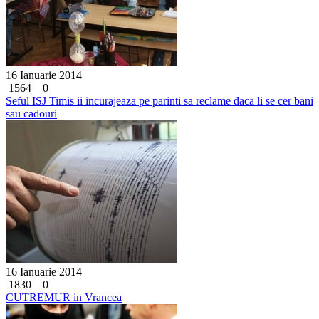
16 Ianuarie 2014
1564
0
Seful ISJ Timis ii incurajeaza pe parinti sa reclame daca li se cer bani
sau cadouri
16 Ianuarie 2014
1830
0
CUTREMUR in Vrancea