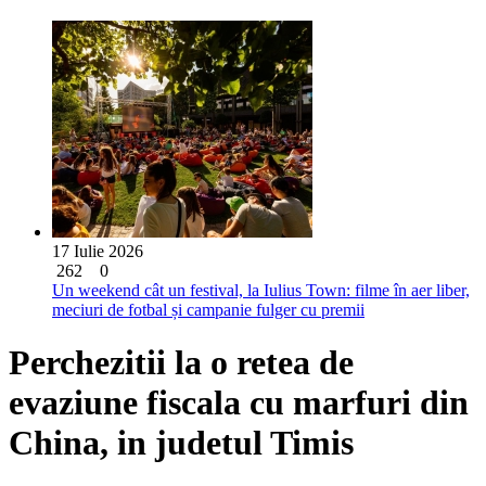
17 Iulie 2026
262
0
Un weekend cât un festival, la Iulius Town: filme în aer liber,
meciuri de fotbal și campanie fulger cu premii
Perchezitii la o retea de
evaziune fiscala cu marfuri din
China, in judetul Timis