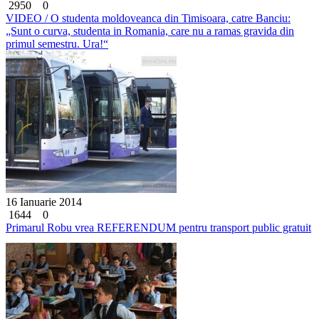
2950
0
VIDEO / O studenta moldoveanca din Timisoara, catre Banciu:
„Sunt o curva, studenta in Romania, care nu a ramas gravida din
primul semestru. Ura!“
16 Ianuarie 2014
1644
0
Primarul Robu vrea REFERENDUM pentru transport public gratuit