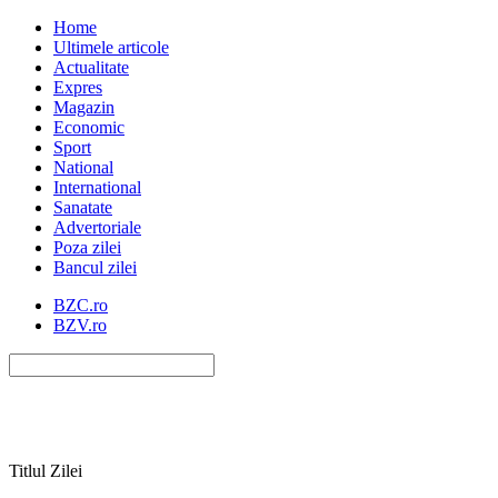
Home
Ultimele articole
Actualitate
Expres
Magazin
Economic
Sport
National
International
Sanatate
Advertoriale
Poza zilei
Bancul zilei
BZC.ro
BZV.ro
Titlul Zilei