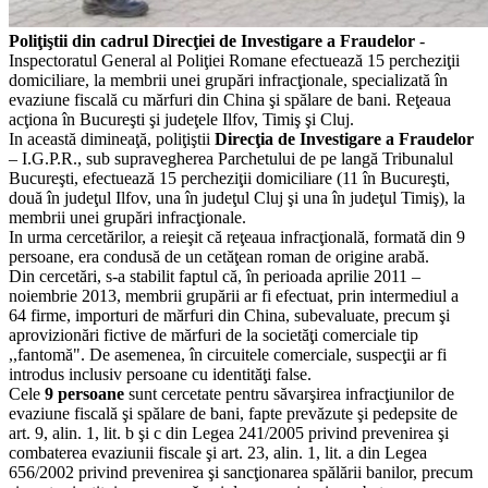
Poliţiştii din cadrul Direcţiei de Investigare a Fraudelor
-
Inspectoratul General al Poliţiei Romane efectuează 15 percheziţii
domiciliare, la membrii unei grupări infracţionale, specializată în
evaziune fiscală cu mărfuri din China şi spălare de bani. Reţeaua
acţiona în Bucureşti şi judeţele Ilfov, Timiş şi Cluj.
In această dimineaţă, poliţiştii
Direcţia de Investigare a Fraudelor
– I.G.P.R., sub supravegherea Parchetului de pe langă Tribunalul
Bucureşti, efectuează 15 percheziţii domiciliare (11 în Bucureşti,
două în judeţul Ilfov, una în judeţul Cluj şi una în judeţul Timiş), la
membrii unei grupări infracţionale.
In urma cercetărilor, a reieşit că reţeaua infracţională, formată din 9
persoane, era condusă de un cetăţean roman de origine arabă.
Din cercetări, s-a stabilit faptul că, în perioada aprilie 2011 –
noiembrie 2013, membrii grupării ar fi efectuat, prin intermediul a
64 firme, importuri de mărfuri din China, subevaluate, precum şi
aprovizionări fictive de mărfuri de la societăţi comerciale tip
,,fantomă". De asemenea, în circuitele comerciale, suspecţii ar fi
introdus inclusiv persoane cu identităţi false.
Cele
9 persoane
sunt cercetate pentru săvarşirea infracţiunilor de
evaziune fiscală şi spălare de bani, fapte prevăzute şi pedepsite de
art. 9, alin. 1, lit. b şi c din Legea 241/2005 privind prevenirea şi
combaterea evaziunii fiscale şi art. 23, alin. 1, lit. a din Legea
656/2002 privind prevenirea şi sancţionarea spălării banilor, precum