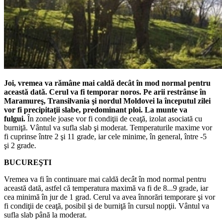
Joi, vremea va rămâne mai caldă decât în mod normal pentru
această dată. Cerul va fi temporar noros. Pe arii restrânse în
Maramureş, Transilvania şi nordul Moldovei la începutul zilei
vor fi precipitaţii slabe, predominant ploi. La munte va
fulgui.
În zonele joase vor fi condiţii de ceaţă, izolat asociată cu
burniţă. Vântul va sufla slab şi moderat. Temperaturile maxime vor
fi cuprinse între 2 şi 11 grade, iar cele minime, în general, între -5
şi 2 grade.
BUCUREŞTI
Vremea va fi în continuare mai caldă decât în mod normal pentru
această dată, astfel că temperatura maximă va fi de 8...9 grade, iar
cea minimă în jur de 1 grad. Cerul va avea înnorări temporare şi vor
fi condiţii de ceaţă, posibil şi de burniţă în cursul nopţii. Vântul va
sufla slab până la moderat.