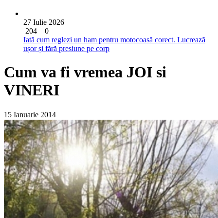
27 Iulie 2026
204
0
Iată cum reglezi un ham pentru motocoasă corect. Lucrează
ușor și fără presiune pe corp
Cum va fi vremea JOI si
VINERI
15 Ianuarie 2014