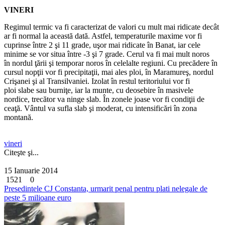
VINERI
Regimul termic va fi caracterizat de valori cu mult mai ridicate decât
ar fi normal la această dată. Astfel, temperaturile maxime vor fi
cuprinse între 2 şi 11 grade, uşor mai ridicate în Banat, iar cele
minime se vor situa între -3 şi 7 grade. Cerul va fi mai mult noros
în nordul ţării şi temporar noros în celelalte regiuni. Cu precădere în
cursul nopţii vor fi precipitaţii, mai ales ploi, în Maramureş, nordul
Crişanei şi al Transilvaniei. Izolat în restul teritoriului vor fi
ploi slabe sau burniţe, iar la munte, cu deosebire în masivele
nordice, trecător va ninge slab. În zonele joase vor fi condiţii de
ceaţă. Vântul va sufla slab şi moderat, cu intensificări în zona
montană.
vineri
Citeşte şi...
15 Ianuarie 2014
1521
0
Presedintele CJ Constanta, urmarit penal pentru plati nelegale de
peste 5 milioane euro