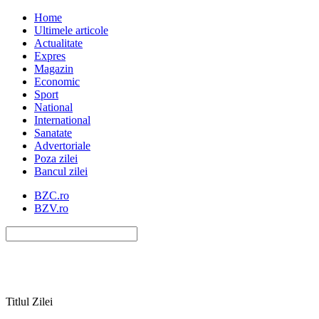
Home
Ultimele articole
Actualitate
Expres
Magazin
Economic
Sport
National
International
Sanatate
Advertoriale
Poza zilei
Bancul zilei
BZC.ro
BZV.ro
Titlul Zilei