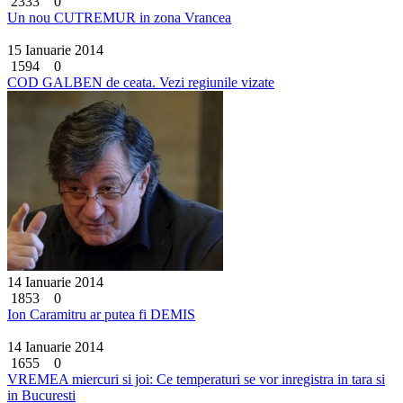
2333
0
Un nou CUTREMUR in zona Vrancea
15 Ianuarie 2014
1594
0
COD GALBEN de ceata. Vezi regiunile vizate
14 Ianuarie 2014
1853
0
Ion Caramitru ar putea fi DEMIS
14 Ianuarie 2014
1655
0
VREMEA miercuri si joi: Ce temperaturi se vor inregistra in tara si
in Bucuresti