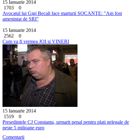
15 Ianuarie 2014
1703
0
Avocatul lui Gigi Becali face marturii SOCANTE: "Am fost
amenintat de SRI"
15 Ianuarie 2014
2562
0
Cum va fi vremea JOI si VINERI
15 Ianuarie 2014
1519
0
Presedintele CJ Constanta, urmarit penal pentru plati nelegale de
peste 5 milioane euro
Comentarii