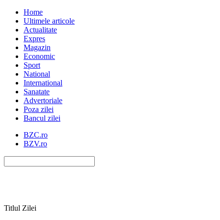
Home
Ultimele articole
Actualitate
Expres
Magazin
Economic
Sport
National
International
Sanatate
Advertoriale
Poza zilei
Bancul zilei
BZC.ro
BZV.ro
Titlul Zilei