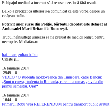
Echipajul medical a încercat să-l resusciteze, însă fără rezultat.
Balko a precizat că ulterior s-a comunicat că este vorba despre un
cetăţean străin.
Potrivit unor surse din Poliţie, bărbatul decedat este detaşat al
Ambasadei Marii Britanii la Bucureşti.
Trupul neînsufleţit urmează să fie preluat de medicii legişti pentru
necropsie. Mediafax.ro
baia mare
zoltan balko
Citeşte şi...
16 Ianuarie 2014
2949
0
VIDEO / O studenta moldoveanca din Timisoara, catre Banciu:
„Sunt o curva, studenta in Romania, care nu a ramas gravida din
primul semestru. Ura!“
16 Ianuarie 2014
1644
0
Primarul Robu vrea REFERENDUM pentru transport public gratuit