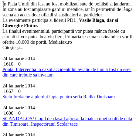
În Piata Unirii din Iasi au fost mobilizati sute de politisti si jandarmi.
În zona au fost amplasate garduri metalice, iar în perimetrul de lânga
scena au acces doar oficali si sustinatori ai partidelor.
La evenimente participa si liderul PDL,
Vasile Blaga, dar si
Gheorghe Flutur.
La finalul evenimentului, participantii vor putea mânca fasole cu
cârnati si vor putea bea vin fiert, Primaria ieseana sustinând ca vor fi
oferite 10.000 de portii. Mediafax.ro
Citeşte şi...
24 Ianuarie 2014
1610
0
Ponta: Interventia in cazul accidentului aviatic de luni a fost un esec
din care trebuie sa invatam
24 Ianuarie 2014
1667
0
Stelu Iordache a pierdut lupta pentru sefia Radio Timisoara
24 Ianuarie 2014
1606
0
SCANDALOS! Copil de clasa I agresat la toaleta unei scoli de elita
din Timisoara. Inspectoratul Scolar tace
24 Ianuarie 2014