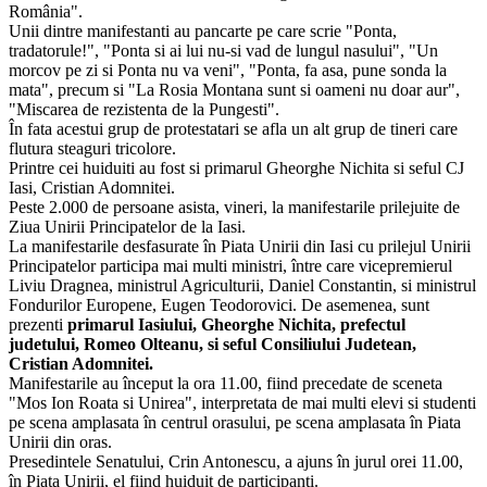
România".
Unii dintre manifestanti au pancarte pe care scrie "Ponta,
tradatorule!", "Ponta si ai lui nu-si vad de lungul nasului", "Un
morcov pe zi si Ponta nu va veni", "Ponta, fa asa, pune sonda la
mata", precum si "La Rosia Montana sunt si oameni nu doar aur",
"Miscarea de rezistenta de la Pungesti".
În fata acestui grup de protestatari se afla un alt grup de tineri care
flutura steaguri tricolore.
Printre cei huiduiti au fost si primarul Gheorghe Nichita si seful CJ
Iasi, Cristian Adomnitei.
Peste 2.000 de persoane asista, vineri, la manifestarile prilejuite de
Ziua Unirii Principatelor de la Iasi.
La manifestarile desfasurate în Piata Unirii din Iasi cu prilejul Unirii
Principatelor participa mai multi ministri, între care vicepremierul
Liviu Dragnea, ministrul Agriculturii, Daniel Constantin, si ministrul
Fondurilor Europene, Eugen Teodorovici. De asemenea, sunt
prezenti
primarul Iasiului, Gheorghe Nichita, prefectul
judetului, Romeo Olteanu, si seful Consiliului Judetean,
Cristian Adomnitei.
Manifestarile au început la ora 11.00, fiind precedate de sceneta
"Mos Ion Roata si Unirea", interpretata de mai multi elevi si studenti
pe scena amplasata în centrul orasului, pe scena amplasata în Piata
Unirii din oras.
Presedintele Senatului, Crin Antonescu, a ajuns în jurul orei 11.00,
în Piata Unirii, el fiind huiduit de participanti.