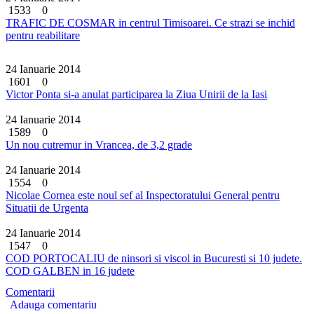
1533
0
TRAFIC DE COSMAR in centrul Timisoarei. Ce strazi se inchid
pentru reabilitare
24 Ianuarie 2014
1601
0
Victor Ponta si-a anulat participarea la Ziua Unirii de la Iasi
24 Ianuarie 2014
1589
0
Un nou cutremur in Vrancea, de 3,2 grade
24 Ianuarie 2014
1554
0
Nicolae Cornea este noul sef al Inspectoratului General pentru
Situatii de Urgenta
24 Ianuarie 2014
1547
0
COD PORTOCALIU de ninsori si viscol in Bucuresti si 10 judete.
COD GALBEN in 16 judete
Comentarii
Adauga comentariu