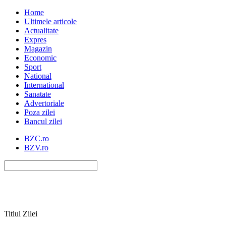
Home
Ultimele articole
Actualitate
Expres
Magazin
Economic
Sport
National
International
Sanatate
Advertoriale
Poza zilei
Bancul zilei
BZC.ro
BZV.ro
Titlul Zilei