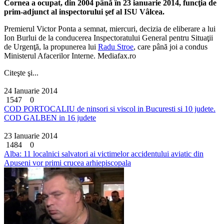
Cornea a ocupat, din 2004 până în 23 ianuarie 2014, funcţia de
prim-adjunct al inspectorului şef al ISU Vâlcea.
Premierul Victor Ponta a semnat, miercuri, decizia de eliberare a lui
Ion Burlui de la conducerea Inspectoratului General pentru Situaţii
de Urgenţă, la propunerea lui
Radu Stroe
, care până joi a condus
Ministerul Afacerilor Interne. Mediafax.ro
Citeşte şi...
24 Ianuarie 2014
1547
0
COD PORTOCALIU de ninsori si viscol in Bucuresti si 10 judete.
COD GALBEN in 16 judete
23 Ianuarie 2014
1484
0
Alba: 11 localnici salvatori ai victimelor accidentului aviatic din
Apuseni vor primi crucea arhiepiscopala