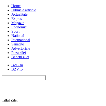
Home
Ultimele articole
Actualitate
Expres
Magazin
Economic
Sport
National
International
Sanatate
Advertoriale
Poza zilei
Bancul zilei
BZC.ro
BZV.ro
Titlul Zilei