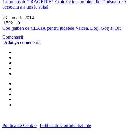
La un pas de TRAGEDIE! Explozie intr-un bloc din Timisoara. O
persoana a ajuns la spital
23 Ianuarie 2014
1592
0
Cod galben de CEATA pentru judetele Valcea, Dolj, Gorj si Olt
Comentarii
Adauga comentariu
Politica de Cookie
|
Politica de Confidentialitate