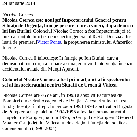
24 Ianuarie 2014
Nicolae Cornea
Nicolae Cornea este noul şef Inspectoratului General pentru
Situaţii de Urgenţă, funcţie pe care o preia vineri, după demisia
lui Ion Burlui.
Colonelul Nicolae Cornea a fost împuternicit joi să
preia atribuţiile funcţiei de inspector general al IGSU. Decizia a fost
luată de premierul
Victor Ponta
, la propunerea ministrului Afacerilor
Interne.
Nicolae Cornea îl înlocuieşte în funcţie pe Ion Burlui, care a
demisionat miercuri, ca urmare a situaţiei privind intervenţia în cazul
accidentului aviatic din Munţii Apuseni.
Colonelul Nicolae Cornea a fost prim-adjunct al inspectorului
şef al Inspectoratului pentru Situaţii de Urgenţă Vâlcea.
Nicolae Cornea are 46 de ani, în 1993 a absolvit Facultatea de
Pompieri din cadrul Academiei de Poliţie "Alexandru Ioan Cuza",
fiind şi licenţiat în drept. În perioada 1993-1994 a activat la Brigada
de Pompieri a Capitalei, în 1994-1995 a fost la Comandamentul
Trupelor de Pompieri, iar din 1995, la Grupul de Pompieri "General
Magheru" al judeţului Vâlcea, unde a deţinut funcţia de locţiitor al
comandantului (1996-2004).