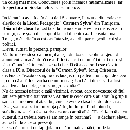
un coleg mai mare. Conducerea şcolii încearcă muşamalizarea, iar
Inspectoratul Şcolar
refuză să se implice.
Incidentul a avut loc în data de 16 ianuarie, într- una din toaletele
elevilor de la Liceul Pedagogic
"Carmen Sylva
" din Timişoara.
Băiatul de clasa I
a fost tăiat la mană de un elev mai mare, susţin
părinţii, care şi-au dus copilul la spital pentru a-i fi cusută rana.
Totuşi, măsurile în acest caz întarzie, atat din partea şcolii, cat şi a
poliţiei.
Elevii, audiaţi în prezenţa părinţilor
Martorii povestesc că micuţul a ieşit din toaleta şcolii sangerand
abundent la mană, după ce ar fi fost atacat de un băiat mai mare şi
tăiat. O anchetă internă a scos la iveală că atacatorul este elev în
clasa a IX-a. Directorul de la "Carmen Sylva", Ionuţ Cristescu,
declară că "există o singură declaraţie, din partea unui copil de clasa
I, cum că ar fi fost vorba de un briceag. Un băiat de clasa I a fost
accidentat la un deget într-un grup sanitar".
Nu de aceeaşi părere e tatăl victimei, avocat, care povesteşte că fiul
său este puternic traumatizat. Audierile celor care s-au aflat în grupul
sanitar la momentul atacului, cinci elevi de clasa I şi doi de clasa a
IX-a, s-au realizat în prezenţa părinţilor lor (ei fiind minori),
stabilindu- se că a fost vorba despre o armă albă. "Dacă l-am tăiat cu
cutterul, nu trebuia oare să am sange în buzunar?" – a declarat elevul
acuzat în faţa celor prezenţi.
Ce s-a întamplat de fapt joia trecută în toaleta băieţilor de la