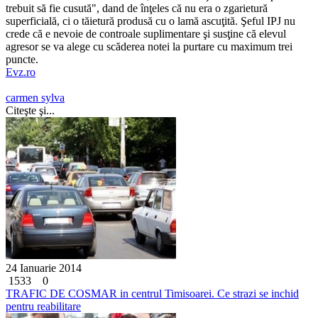
trebuit să fie cusută", dand de înţeles că nu era o zgarietură
superficială, ci o tăietură produsă cu o lamă ascuţită. Şeful IPJ nu
crede că e nevoie de controale suplimentare şi susţine că elevul
agresor se va alege cu scăderea notei la purtare cu maximum trei
puncte.
Evz.ro
carmen sylva
Citeşte şi...
24 Ianuarie 2014
1533
0
TRAFIC DE COSMAR in centrul Timisoarei. Ce strazi se inchid
pentru reabilitare