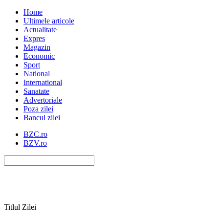
Home
Ultimele articole
Actualitate
Expres
Magazin
Economic
Sport
National
International
Sanatate
Advertoriale
Poza zilei
Bancul zilei
BZC.ro
BZV.ro
Titlul Zilei