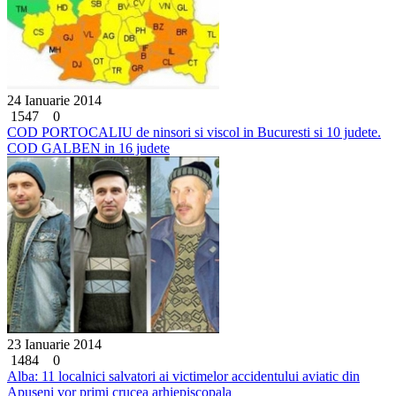
24 Ianuarie 2014
1547
0
COD PORTOCALIU de ninsori si viscol in Bucuresti si 10 judete.
COD GALBEN in 16 judete
23 Ianuarie 2014
1484
0
Alba: 11 localnici salvatori ai victimelor accidentului aviatic din
Apuseni vor primi crucea arhiepiscopala