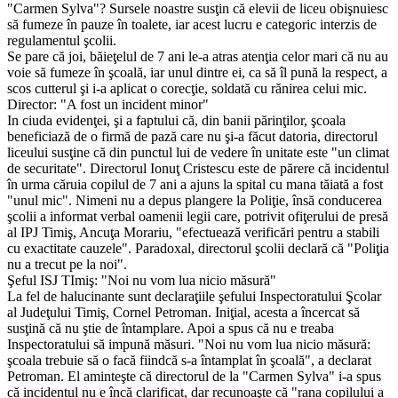
"Carmen Sylva"? Sursele noastre susţin că elevii de liceu obişnuiesc
să fumeze în pauze în toalete, iar acest lucru e categoric interzis de
regulamentul şcolii.
Se pare că joi, băieţelul de 7 ani le-a atras atenţia celor mari că nu au
voie să fumeze în şcoală, iar unul dintre ei, ca să îl pună la respect, a
scos cutterul şi i-a aplicat o corecţie, soldată cu rănirea celui mic.
Director: "A fost un incident minor"
In ciuda evidenţei, şi a faptului că, din banii părinţilor, şcoala
beneficiază de o firmă de pază care nu şi-a făcut datoria, directorul
liceului susţine că din punctul lui de vedere în unitate este "un climat
de securitate". Directorul Ionuţ Cristescu este de părere că incidentul
în urma căruia copilul de 7 ani a ajuns la spital cu mana tăiată a fost
"unul mic". Nimeni nu a depus plangere la Poliţie, însă conducerea
şcolii a informat verbal oamenii legii care, potrivit ofiţerului de presă
al IPJ Timiş, Ancuţa Morariu, "efectuează verificări pentru a stabili
cu exactitate cauzele". Paradoxal, directorul şcolii declară că "Poliţia
nu a trecut pe la noi".
Şeful ISJ TImiş: "Noi nu vom lua nicio măsură"
La fel de halucinante sunt declaraţiile şefului Inspectoratului Şcolar
al Judeţului Timiş, Cornel Petroman. Iniţial, acesta a încercat să
susţină că nu ştie de întamplare. Apoi a spus că nu e treaba
Inspectoratului să impună măsuri. "Noi nu vom lua nicio măsură:
şcoala trebuie să o facă fiindcă s-a întamplat în şcoală", a declarat
Petroman. El aminteşte că directorul de la "Carmen Sylva" i-a spus
că incidentul nu e încă clarificat, dar recunoaşte că "rana copilului a