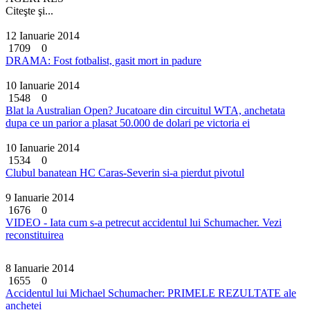
Citeşte şi...
12 Ianuarie 2014
1709
0
DRAMA: Fost fotbalist, gasit mort in padure
10 Ianuarie 2014
1548
0
Blat la Australian Open? Jucatoare din circuitul WTA, anchetata
dupa ce un parior a plasat 50.000 de dolari pe victoria ei
10 Ianuarie 2014
1534
0
Clubul banatean HC Caras-Severin si-a pierdut pivotul
9 Ianuarie 2014
1676
0
VIDEO - Iata cum s-a petrecut accidentul lui Schumacher. Vezi
reconstituirea
8 Ianuarie 2014
1655
0
Accidentul lui Michael Schumacher: PRIMELE REZULTATE ale
anchetei