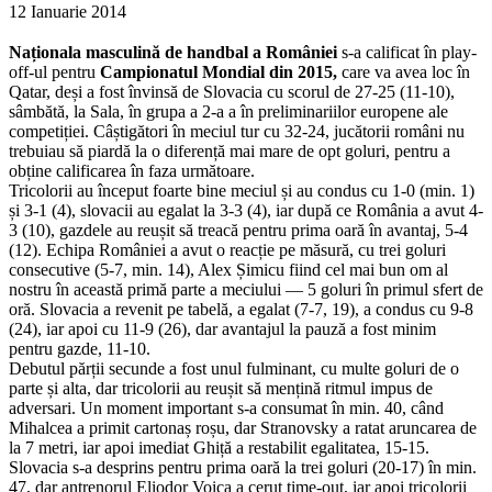
12 Ianuarie 2014
Naționala masculină de handbal a României
s-a calificat în play-
off-ul pentru
Campionatul Mondial din 2015,
care va avea loc în
Qatar, deși a fost învinsă de Slovacia cu scorul de 27-25 (11-10),
sâmbătă, la Sala, în grupa a 2-a a în preliminariilor europene ale
competiției.
Câștigători în meciul tur cu 32-24, jucătorii români nu
trebuiau să piardă la o diferență mai mare de opt goluri, pentru a
obține calificarea în faza următoare.
Tricolorii au început foarte bine meciul și au condus cu 1-0 (min. 1)
și 3-1 (4), slovacii au egalat la 3-3 (4), iar după ce România a avut 4-
3 (10), gazdele au reușit să treacă pentru prima oară în avantaj, 5-4
(12). Echipa României a avut o reacție pe măsură, cu trei goluri
consecutive (5-7, min. 14), Alex Șimicu fiind cel mai bun om al
nostru în această primă parte a meciului — 5 goluri în primul sfert de
oră. Slovacia a revenit pe tabelă, a egalat (7-7, 19), a condus cu 9-8
(24), iar apoi cu 11-9 (26), dar avantajul la pauză a fost minim
pentru gazde, 11-10.
Debutul părții secunde a fost unul fulminant, cu multe goluri de o
parte și alta, dar tricolorii au reușit să mențină ritmul impus de
adversari. Un moment important s-a consumat în min. 40, când
Mihalcea a primit cartonaș roșu, dar Stranovsky a ratat aruncarea de
la 7 metri, iar apoi imediat Ghiță a restabilit egalitatea, 15-15.
Slovacia s-a desprins pentru prima oară la trei goluri (20-17) în min.
47, dar antrenorul Eliodor Voica a cerut time-out, iar apoi tricolorii