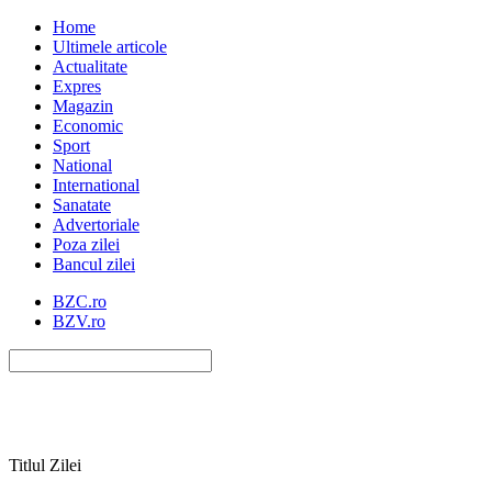
Home
Ultimele articole
Actualitate
Expres
Magazin
Economic
Sport
National
International
Sanatate
Advertoriale
Poza zilei
Bancul zilei
BZC.ro
BZV.ro
Titlul Zilei