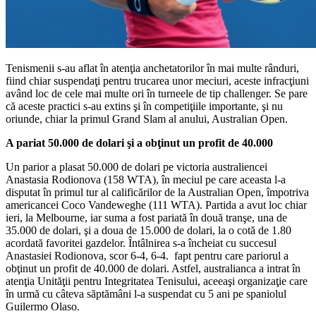
Tenismenii s-au aflat în atenţia anchetatorilor în mai multe rânduri,
fiind chiar suspendaţi pentru trucarea unor meciuri, aceste infracţiuni
având loc de cele mai multe ori în turneele de tip challenger. Se pare
că aceste practici s-au extins şi în competiţiile importante, şi nu
oriunde, chiar la primul Grand Slam al anului, Australian Open.
A pariat 50.000 de dolari şi a obţinut un profit de 40.000
Un parior a plasat 50.000 de dolari pe victoria australiencei
Anastasia Rodionova (158 WTA), în meciul pe care aceasta l-a
disputat în primul tur al calificărilor de la Australian Open, împotriva
americancei Coco Vandeweghe (111 WTA). Partida a avut loc chiar
ieri, la Melbourne, iar suma a fost pariată în două tranşe, una de
35.000 de dolari, şi a doua de 15.000 de dolari, la o cotă de 1.80
acordată favoritei gazdelor. Întâlnirea s-a încheiat cu succesul
Anastasiei Rodionova, scor 6-4, 6-4. fapt pentru care pariorul a
obţinut un profit de 40.000 de dolari. Astfel, australianca a intrat în
atenţia Unităţii pentru Integritatea Tenisului, aceeaşi organizaţie care
în urmă cu câteva săptămâni l-a suspendat cu 5 ani pe spaniolul
Guilermo Olaso.