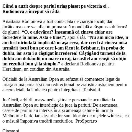
Când a auzit despre pariul uriaş plasat pe victoria ei ,
Rodionova a început să râdă
Anastasia Rodionova a fost contactată de ziariştii locali, dar
jucătoarea care s-a aflat în prima sută mondială a răspuns sub formă
de glumă:
“O, e adevărat? Înseamnă că cineva chiar are
încredere în mine. Asta e bine!”
, apoi a râs.
“Nu am nicio idee, n-
am fost niciodată implicată în aşa ceva, dar cred că cineva mi-a
urmărit jocul bun pe care l-am făcut la Brisbane, în proba de
dublu, iar asta i-a câştigat încrederea! Câştigând turneul de la
dublu am dobândit un mare curaj, iar astfel am reuşit să obţin
un rezultat bun şi la simplu.”
a declarat Rodionova pentru
Heraldsun, un cotidian din Australia.
Oficialii de la Australian Open au refuzat să comenteze legat de
uriaşa sumă pariată şi i-au redirecţionat pe ziariştii australieni pentru
a cere detalii la Unitatea pentru Integritatea Tenisului.
Jucătorii, arbitrii, mass-media şi toate persoanele acreditate la
Australian Open au interdicţie de juca la pariuri. De asemenea,
casele de pariuri au interzis în a-şi amenaja cabine în incinta
Melbourne Park, iar site-urile lor sunt blocate de reţelele wireless, ca
o măsură împotriva trucării meciurilor. ProSport.ro
Citeşte şi...