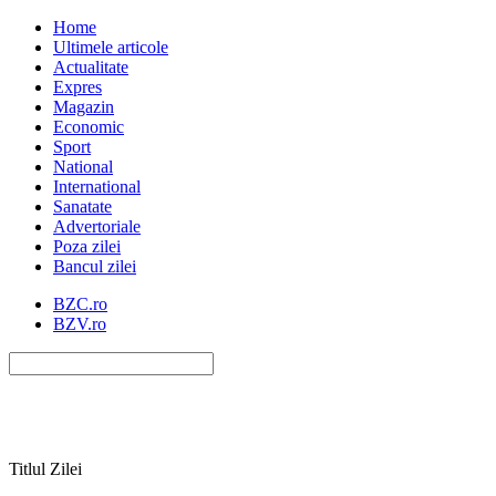
Home
Ultimele articole
Actualitate
Expres
Magazin
Economic
Sport
National
International
Sanatate
Advertoriale
Poza zilei
Bancul zilei
BZC.ro
BZV.ro
Titlul Zilei