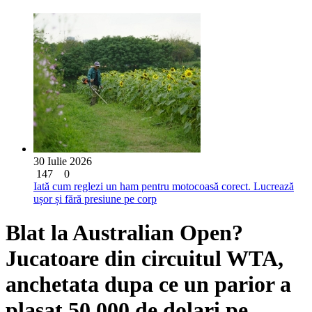
30 Iulie 2026
147
0
Iată cum reglezi un ham pentru motocoasă corect. Lucrează
ușor și fără presiune pe corp
Blat la Australian Open?
Jucatoare din circuitul WTA,
anchetata dupa ce un parior a
plasat 50.000 de dolari pe