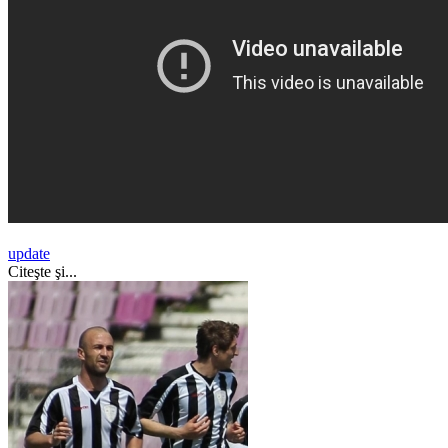
update
Citeşte şi...