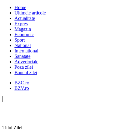
Home
Ultimele articole
Actualitate
Expres
Magazin
Economic
Sport
National
International
Sanatate
Advertoriale
Poza zilei
Bancul zilei
BZC.ro
BZV.ro
Titlul Zilei