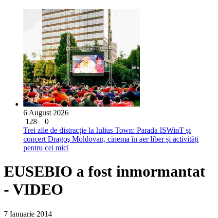
6 August 2026
128
0
Trei zile de distracție la Iulius Town: Parada ISWinT şi
concert Dragoş Moldovan, cinema în aer liber și activități
pentru cei mici
EUSEBIO a fost inmormantat
- VIDEO
7 Ianuarie 2014