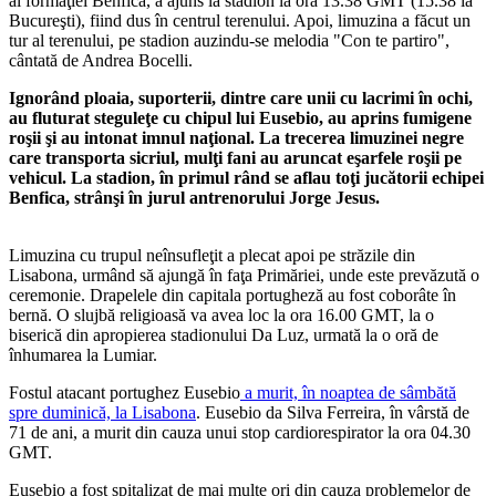
al formaţiei Benfica, a ajuns la stadion la ora 13.38 GMT (15.38 la
Bucureşti), fiind dus în centrul terenului. Apoi, limuzina a făcut un
tur al terenului, pe stadion auzindu-se melodia "Con te partiro",
cântată de Andrea Bocelli.
Ignorând ploaia, suporterii, dintre care unii cu lacrimi în ochi,
au fluturat steguleţe cu chipul lui Eusebio, au aprins fumigene
roşii şi au intonat imnul naţional. La trecerea limuzinei negre
care transporta sicriul, mulţi fani au aruncat eşarfele roşii pe
vehicul. La stadion, în primul rând se aflau toţi jucătorii echipei
Benfica, strânşi în jurul antrenorului Jorge Jesus.
Limuzina cu trupul neînsufleţit a plecat apoi pe străzile din
Lisabona, urmând să ajungă în faţa Primăriei, unde este prevăzută o
ceremonie. Drapelele din capitala portugheză au fost coborâte în
bernă. O slujbă religioasă va avea loc la ora 16.00 GMT, la o
biserică din apropierea stadionului Da Luz, urmată la o oră de
înhumarea la Lumiar.
Fostul atacant portughez Eusebio
a murit, în noaptea de sâmbătă
spre duminică, la Lisabona
. Eusebio da Silva Ferreira, în vârstă de
71 de ani, a murit din cauza unui stop cardiorespirator la ora 04.30
GMT.
Eusebio a fost spitalizat de mai multe ori din cauza problemelor de