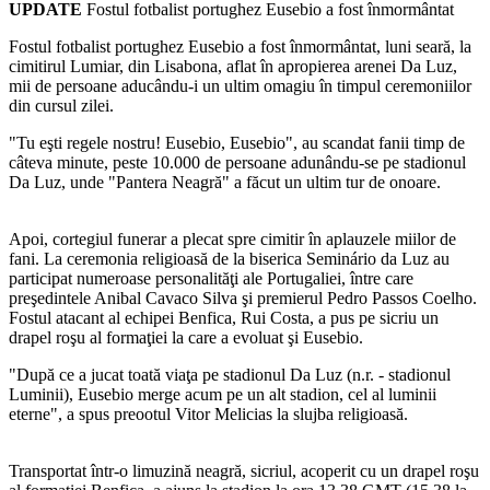
UPDATE
Fostul fotbalist portughez Eusebio a fost înmormântat
Fostul fotbalist portughez Eusebio a fost înmormântat, luni seară, la
cimitirul Lumiar, din Lisabona, aflat în apropierea arenei Da Luz,
mii de persoane aducându-i un ultim omagiu în timpul ceremoniilor
din cursul zilei.
"Tu eşti regele nostru! Eusebio, Eusebio", au scandat fanii
timp
de
câteva minute, peste 10.000 de persoane adunându-se pe stadionul
Da Luz, unde "Pantera Neagră" a făcut un ultim tur de onoare.
Apoi, cortegiul funerar a plecat spre cimitir în aplauzele miilor de
fani. La ceremonia religioasă de la biserica Seminário da Luz au
participat numeroase personalităţi ale Portugaliei, între care
preşedintele Anibal Cavaco Silva şi premierul Pedro Passos Coelho.
Fostul atacant al echipei Benfica, Rui Costa, a pus pe sicriu un
drapel roşu al formaţiei la care a evoluat şi Eusebio.
"După ce a jucat toată viaţa pe stadionul Da Luz (n.r. - stadionul
Luminii), Eusebio merge acum pe un alt stadion, cel al luminii
eterne", a spus preootul Vitor Melicias la slujba religioasă.
Transportat într-o limuzină neagră, sicriul, acoperit cu un drapel roşu