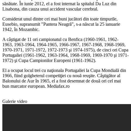
sănătate. În iunie 2012, el a fost internat la spitalul Da Luz din
Lisabona, din cauza unui accident vascular cerebral.
Considerat unul dintre cei mai buni jucători din toate timpurile,
Eusebio, supranumit "Pantera Neagră", s-a născut la 25 ianuarie
1942, în Mozambic.
A câştigat de 11 ori campionatul cu Benfica (1960-1961, 1962-
1963, 1963-1964, 1964-1965, 1966-1967, 1967-1968, 1968-1969,
1970-1971, 1971-1972, 1972-1973 şi 1974-1975), de cinci ori Cupa
Portugaliei (1961-1962, 1963-1964, 1968-1969, 1969-1970 şi 1971-
1972) şi Cupa Campionilor Europeni (1961-1962).
El a ocupat locul trei cu naţionala Portugaliei la Cupa Mondială din
1966, fiind golgheterul competiţiei cu nouă reuşite. Câştigător al
Balonului de Aur în 1965, el a fost desemnat de două ori cel mai
bun marcator european. Mediafax.ro
Galerie video