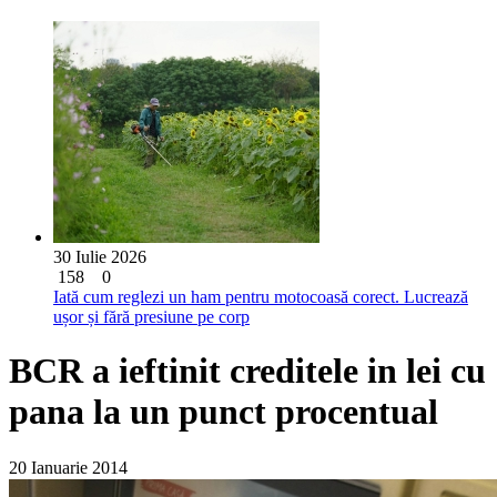
30 Iulie 2026
158
0
Iată cum reglezi un ham pentru motocoasă corect. Lucrează
ușor și fără presiune pe corp
BCR a ieftinit creditele in lei cu
pana la un punct procentual
20 Ianuarie 2014