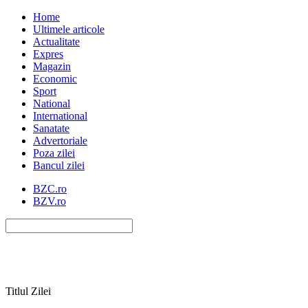
Home
Ultimele articole
Actualitate
Expres
Magazin
Economic
Sport
National
International
Sanatate
Advertoriale
Poza zilei
Bancul zilei
BZC.ro
BZV.ro
Titlul Zilei