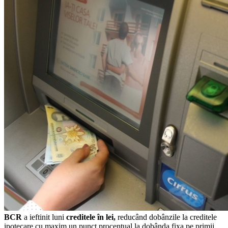
BCR
a ieftinit luni
creditele în lei,
reducând dobânzile la creditele
ipotecare cu maxim un punct procentual la dobânda fixa pe primii