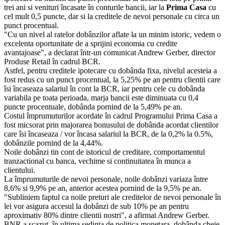
trei ani si venituri încasate în conturile bancii, iar la
Prima Casa
cu
cel mult 0,5 puncte, dar si la creditele de nevoi personale cu circa un
punct procentual.
"Cu un nivel al ratelor dobânzilor aflate la un minim istoric, vedem o
excelenta oportunitate de a sprijini economia cu credite
avantajoase", a declarat într-un comunicat Andrew Gerber, director
Produse Retail în cadrul BCR.
Astfel, pentru creditele ipotecare cu dobânda fixa, nivelul acesteia a
fost redus cu un punct procentual, la 5,25% pe an pentru clientii care
îsi încaseaza salariul în cont la BCR, iar pentru cele cu dobânda
variabila pe toata perioada, marja bancii este diminuata cu 0,4
puncte procentuale, dobânda pornind de la 5,49% pe an.
Costul împrumuturilor acordate în cadrul Programului Prima Casa a
fost micsorat prin majorarea bonusului de dobânda acordat clientilor
care îsi încaseaza / vor încasa salariul la BCR, de la 0,2% la 0.5%,
dobânzile pornind de la 4,44%.
Noile dobânzi tin cont de istoricul de creditare, comportamentul
tranzactional cu banca, vechime si continuitatea în munca a
clientului.
La împrumuturile de nevoi personale, noile dobânzi variaza între
8,6% si 9,9% pe an, anterior acestea pornind de la 9,5% pe an.
"Subliniem faptul ca noile preturi ale creditelor de nevoi personale în
lei vor asigura accesul la dobânzi de sub 10% pe an pentru
aproximativ 80% dintre clientii nostri", a afirmat Andrew Gerber.
BNR a scazut, în ultima sedinta de politica monetara, dobânda cheie