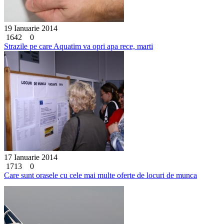
19 Ianuarie 2014
1642
0
Strazile pe care Aquatim va opri apa rece, marti
17 Ianuarie 2014
1713
0
Care sunt orasele cu cele mai multe oferte de locuri de munca