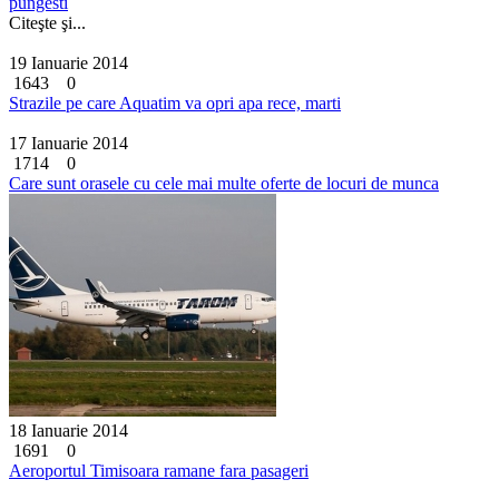
pungesti
Citeşte şi...
19 Ianuarie 2014
1643
0
Strazile pe care Aquatim va opri apa rece, marti
17 Ianuarie 2014
1714
0
Care sunt orasele cu cele mai multe oferte de locuri de munca
18 Ianuarie 2014
1691
0
Aeroportul Timisoara ramane fara pasageri