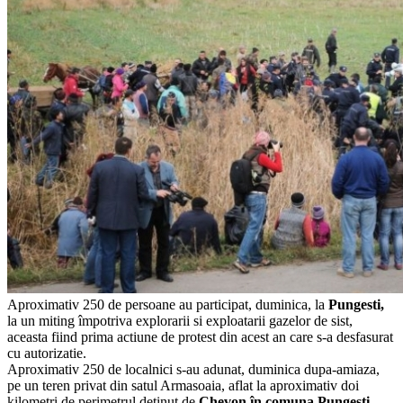
Aproximativ 250 de persoane au participat, duminica, la
Pungesti,
la un miting împotriva explorarii si exploatarii gazelor de sist,
aceasta fiind prima actiune de protest din acest an care s-a desfasurat
cu autorizatie.
Aproximativ 250 de localnici s-au adunat, duminica dupa-amiaza,
pe un teren privat din satul Armasoaia, aflat la aproximativ doi
kilometri de perimetrul detinut de
Chevon în comuna Pungesti,