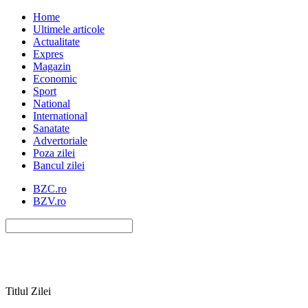
Home
Ultimele articole
Actualitate
Expres
Magazin
Economic
Sport
National
International
Sanatate
Advertoriale
Poza zilei
Bancul zilei
BZC.ro
BZV.ro
Titlul Zilei