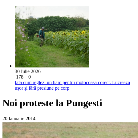
30 Iulie 2026
178
0
Iată cum reglezi un ham pentru motocoasă corect. Lucrează
ușor și fără presiune pe corp
Noi proteste la Pungesti
20 Ianuarie 2014