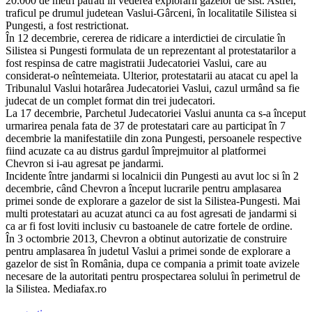
20.000 de metri patrati în vederea explorarii gazelor de sist. Astfel,
traficul pe drumul judetean Vaslui-Gârceni, în localitatile Silistea si
Pungesti, a fost restrictionat.
În 12 decembrie, cererea de ridicare a interdictiei de circulatie în
Silistea si Pungesti formulata de un reprezentant al protestatarilor a
fost respinsa de catre magistratii Judecatoriei Vaslui, care au
considerat-o neîntemeiata. Ulterior, protestatarii au atacat cu apel la
Tribunalul Vaslui hotarârea Judecatoriei Vaslui, cazul urmând sa fie
judecat de un complet format din trei judecatori.
La 17 decembrie, Parchetul Judecatoriei Vaslui anunta ca s-a început
urmarirea penala fata de 37 de protestatari care au participat în 7
decembrie la manifestatiile din zona Pungesti, persoanele respective
fiind acuzate ca au distrus gardul împrejmuitor al platformei
Chevron si i-au agresat pe jandarmi.
Incidente între jandarmi si localnicii din Pungesti au avut loc si în 2
decembrie, când Chevron a început lucrarile pentru amplasarea
primei sonde de explorare a gazelor de sist la Silistea-Pungesti. Mai
multi protestatari au acuzat atunci ca au fost agresati de jandarmi si
ca ar fi fost loviti inclusiv cu bastoanele de catre fortele de ordine.
În 3 octombrie 2013, Chevron a obtinut autorizatie de construire
pentru amplasarea în judetul Vaslui a primei sonde de explorare a
gazelor de sist în România, dupa ce compania a primit toate avizele
necesare de la autoritati pentru prospectarea solului în perimetrul de
la Silistea. Mediafax.ro