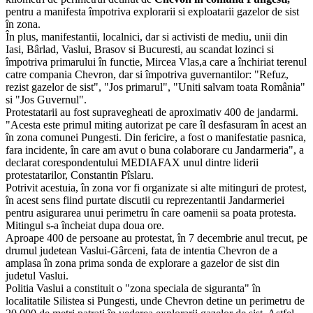
pentru a manifesta împotriva explorarii si exploatarii gazelor de sist
în zona.
În plus, manifestantii, localnici, dar si activisti de mediu, unii din
Iasi, Bârlad, Vaslui, Brasov si Bucuresti, au scandat lozinci si
împotriva primarului în functie, Mircea Vlas,a care a închiriat terenul
catre compania Chevron, dar si împotriva guvernantilor: "Refuz,
rezist gazelor de sist", "Jos primarul", "Uniti salvam toata România"
si "Jos Guvernul".
Protestatarii au fost supravegheati de aproximativ 400 de jandarmi.
"Acesta este primul miting autorizat pe care îl desfasuram în acest an
în zona comunei Pungesti. Din fericire, a fost o manifestatie pasnica,
fara incidente, în care am avut o buna colaborare cu Jandarmeria", a
declarat corespondentului MEDIAFAX unul dintre liderii
protestatarilor, Constantin Pîslaru.
Potrivit acestuia, în zona vor fi organizate si alte mitinguri de protest,
în acest sens fiind purtate discutii cu reprezentantii Jandarmeriei
pentru asigurarea unui perimetru în care oamenii sa poata protesta.
Mitingul s-a încheiat dupa doua ore.
Aproape 400 de persoane au protestat, în 7 decembrie anul trecut, pe
drumul judetean Vaslui-Gârceni, fata de intentia Chevron de a
amplasa în zona prima sonda de explorare a gazelor de sist din
judetul Vaslui.
Politia Vaslui a constituit o "zona speciala de siguranta" în
localitatile Silistea si Pungesti, unde Chevron detine un perimetru de