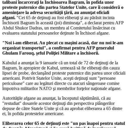
talibani încarceraţi la Închisoarea Bagram, în pofida unor
proteste puternice din partea Statelor Unite, care îi consideră o
ameninţare la adresa securităţii ţării, au anunţat oficiali
afgani.
"Cei 65 de deţinuţi au fost eliberaţi şi au părăsit incinta
Închisorii Bagram în această (joi) dimineaţa", a declarat pentru AFP
Abdul Shukor Dadras, un membru al Comitetului însărcinat cu
evaluarea statutului persoanelor deţinute în închisori afgane.
"Noi i-am eliberat. Au plecat cu maşini acasă, dar nu noi le-am
organizat transportul", a confirmat pentru AFP generalul
Ghulam Farouq, şeful Poliţiei Militare a închisorii.
Kabulul a anunţat la 9 ianuarie că un total de 72 de deţinuţi de la
Bagram, în apropiere de Kabul, urmează să fie eliberaţi din cauza
lipsei de probe, declanşând proteste puternice din partea unor oficiali
americani.
Potrivit Statelor Unite, aceşti deţinuţi sunt "persoane
periculoase" care au legături directe cu atacuri sângeroase comise
împotriva militarilor NATO şi membrilor forţelor naţionale afgane.
Autorităţile afgane au anunţat, la începutul săptămânii, că au
"restudiat" dosarele acestor deţinuţi din perspectiva plângerilor
depuse de către Statele Unite şi că au aprobat eliberarea a 65 dintre
ei, în pofida protestelor americane.
Eliberarea celor 65 de deţinuţi este "un pas înapoi pentru statul