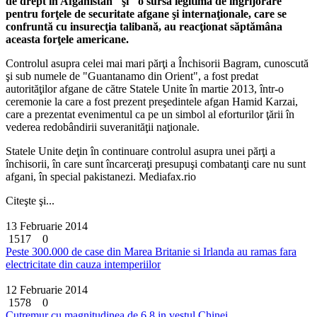
de drept în Afganistan" şi "o sursă legitimă de îngrijorare"
pentru forţele de securitate afgane şi internaţionale, care se
confruntă cu insurecţia talibană, au reacţionat săptămâna
aceasta forţele americane.
Controlul asupra celei mai mari părţi a Închisorii Bagram, cunoscută
şi sub numele de "Guantanamo din Orient", a fost predat
autorităţilor afgane de către Statele Unite în martie 2013, într-o
ceremonie la care a fost prezent preşedintele afgan Hamid Karzai,
care a prezentat evenimentul ca pe un simbol al eforturilor ţării în
vederea redobândirii suveranităţii naţionale.
Statele Unite deţin în continuare controlul asupra unei părţi a
închisorii, în care sunt încarceraţi presupuşi combatanţi care nu sunt
afgani, în special pakistanezi. Mediafax.rio
Citeşte şi...
13 Februarie 2014
1517
0
Peste 300.000 de case din Marea Britanie si Irlanda au ramas fara
electricitate din cauza intemperiilor
12 Februarie 2014
1578
0
Cutremur cu magnitudinea de 6,8 in vestul Chinei