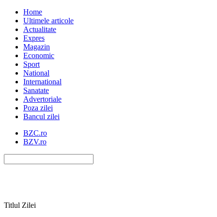
Home
Ultimele articole
Actualitate
Expres
Magazin
Economic
Sport
National
International
Sanatate
Advertoriale
Poza zilei
Bancul zilei
BZC.ro
BZV.ro
Titlul Zilei