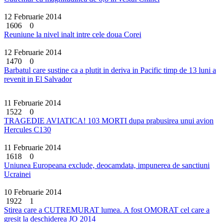
12 Februarie 2014
1606
0
Reuniune la nivel inalt intre cele doua Corei
12 Februarie 2014
1470
0
Barbatul care sustine ca a plutit in deriva in Pacific timp de 13 luni a
revenit in El Salvador
11 Februarie 2014
1522
0
TRAGEDIE AVIATICA! 103 MORTI dupa prabusirea unui avion
Hercules C130
11 Februarie 2014
1618
0
Uniunea Europeana exclude, deocamdata, impunerea de sanctiuni
Ucrainei
10 Februarie 2014
1922
1
Stirea care a CUTREMURAT lumea. A fost OMORAT cel care a
gresit la deschiderea JO 2014