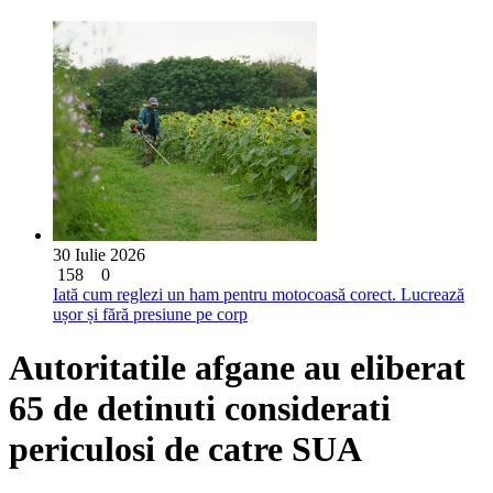
30 Iulie 2026
158
0
Iată cum reglezi un ham pentru motocoasă corect. Lucrează
ușor și fără presiune pe corp
Autoritatile afgane au eliberat
65 de detinuti considerati
periculosi de catre SUA