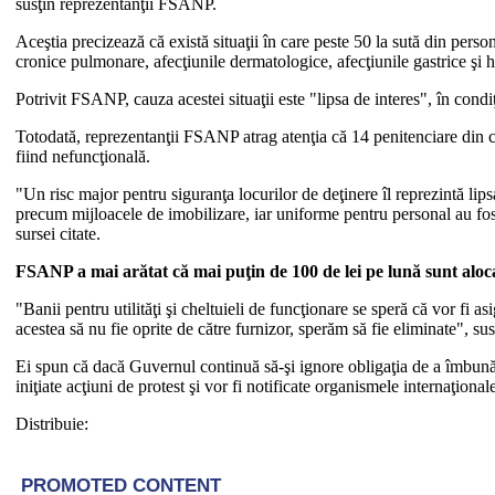
susţin reprezentanţii FSANP.
Aceştia precizează că există situaţii în care peste 50 la sută din perso
cronice pulmonare, afecţiunile dermatologice, afecţiunile gastrice şi h
Potrivit FSANP, cauza acestei situaţii este "lipsa de interes", în condi
Totodată, reprezentanţii FSANP atrag atenţia că 14 penitenciare din cel
fiind nefuncţională.
"Un risc major pentru siguranţa locurilor de deţinere îl reprezintă li
precum mijloacele de imobilizare, iar uniforme pentru personal au fost
sursei citate.
FSANP a mai arătat că mai puţin de 100 de lei pe lună sunt aloca
"Banii pentru utilităţi şi cheltuieli de funcţionare se speră că vor fi as
acestea să nu fie oprite de către furnizor, sperăm să fie eliminate", susţ
Ei spun că dacă Guvernul continuă să-şi ignore obligaţia de a îmbunătăţ
iniţiate acţiuni de protest şi vor fi notificate organismele internaţion
Distribuie: