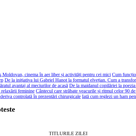
 Moldovan, cinema în aer liber și activități pentru cei mici
Cum funcțion
rp
De la inițiativa lui Gabriel Hanot la formatul elvețian. Cum a transf
ăratul avantaj al meciurilor de acasă
De la maidanul copilăriei la poezia
 relaxării feminine
Cântecul care străbate veacurile și ritmul celor 90 de
deriva controlată în prezentări chirurgicale
Iată cum reglezi un ham pen
teste
TITLURILE ZILEI