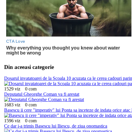
Din aceeasi categorie
Dosarul invatatoarei de la Scoala 10 acuzata ca le cerea cadouri parint
1529 viz
0 com
Deputatul Gheorghe Coman va fi arestat
1683 viz
0 com
Basescu ii cere "imperativ" lui Ponta sa inceteze de indata orice atac l
1596 viz
0 com
Ce dar i-a trimis Basescu lui Iliescu, de ziua onomastica