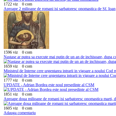
1722 viz
0 com
Aproape 2 milioane de romani isi sarbatoresc onomastica de Sf. Ioan
1596 viz
0 com
Nastase ar putea sa execute mai putin de un an de inchisoare, dupa
1659 viz
0 com
Ministrul de Interne cere urgentarea intrarii in vigoare a noului Cod r
1777 viz
0 com
UPDATE - Adrian Bordea este noul presedinte al CSM
1851 viz
0 com
Aproape doua milioane de romani isi sarbatoresc onomastica marti, d
1605 viz
0 com
Adauga comentariu