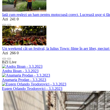
Iată cum reglezi un ham pentru motocoasă corect. Lucrează ușor și fă
Azi
241
0
Un weekend cât un festival, la Iulius Town: filme în aer liber, meciuri
Azi
266
0
BZI Live
Andra Ilioan - 3.3.2023
Anamaria Prodan - 3.3.2023
Eugen Orlando Teodorovici - 3.3.2023