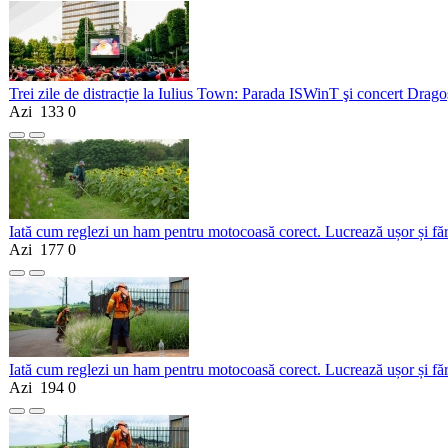
Trei zile de distracție la Iulius Town: Parada ISWinT şi concert Dragoş
Azi
133
0
Iată cum reglezi un ham pentru motocoasă corect. Lucrează ușor și fă
Azi
177
0
Iată cum reglezi un ham pentru motocoasă corect. Lucrează ușor și fă
Azi
194
0