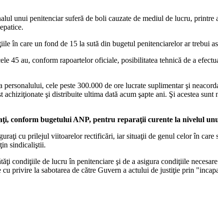
nalul unui penitenciar suferă de boli cauzate de mediul de lucru, printre 
epatice.
ţiile în care un fond de 15 la sută din bugetul penitenciarelor ar trebui a
e 45 au, conform rapoartelor oficiale, posibilitatea tehnică de a efectua
psa personalului, cele peste 300.000 de ore lucrate suplimentar şi neacord
 achiziţionate şi distribuite ultima dată acum şapte ani. Şi acestea sun
ţi, conform bugetului ANP, pentru reparaţii curente la nivelul unu
iguraţi cu prilejul viitoarelor rectificări, iar situaţii de genul celor în ca
in sindicaliştii.
i condiţiile de lucru în penitenciare şi de a asigura condiţiile necesare 
ale cu privire la sabotarea de către Guvern a actului de justiţie prin "inc