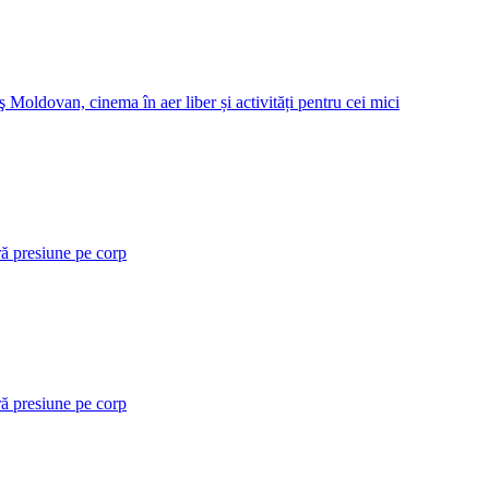
 Moldovan, cinema în aer liber și activități pentru cei mici
ră presiune pe corp
ră presiune pe corp