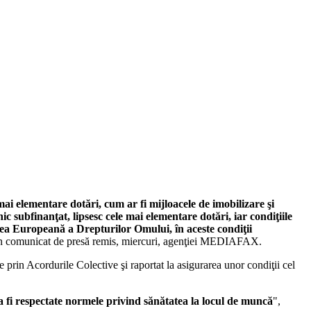
mai elementare dotări, cum ar fi mijloacele de imobilizare şi
ic subfinanţat, lipsesc cele mai elementare dotări, iar condiţiile
tea Europeană a Drepturilor Omului, în aceste condiţii
r-un comunicat de presă remis, miercuri, agenţiei MEDIAFAX.
 prin Acordurile Colective şi raportat la asigurarea unor condiţii cel
a fi respectate normele privind sănătatea la locul de muncă
",