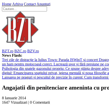
Home
Arhiva
Contact
Anunturi
BZT.ro
BZC.ro
BZV.ro
News Flash:
Trei zile de distracție la Iulius Town: Parada ISWinT şi concert Dragoş
un ham pentru motocoasă corect. Lucrează ușor și fără presiune pe co
Psihologia din spatele gazonului propriu: Ce spune știința despre adev
digital: Emanciparea spațiului privat, igiena mentală și noua filosofie a
Lansarea pe praguri și pescuitul de precizie în curent: Cum transformi 
Angajatii din penitenciare ameninta cu pro
8 Ianuarie 2014
1647
Vizualizari |
0
Comentarii