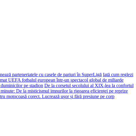
ează parteneriatele cu casele de pariuri în SuperLigă
Iată cum reglezi
ormat UEFA fotbalul european într-un spectacol global de miliarde
 duminicilor pe stadion
De la corsetul secolului al XIX-lea la confortul
 minute: De la misticismul imnurilor la rigoarea eficienței pe reprize
tru motocoasă corect. Lucrează ușor și fără presiune pe corp