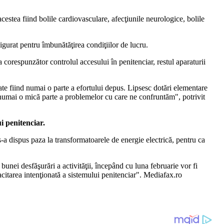
acestea fiind bolile cardiovasculare, afecţiunile neurologice, bolile
sigurat pentru îmbunătăţirea condiţiilor de lucru.
 corespunzător controlul accesului în penitenciar, restul aparaturii
ate fiind numai o parte a efortului depus. Lipsesc dotări elementare
t numai o mică parte a problemelor cu care ne confruntăm", potrivit
i penitenciar.
re s-a dispus paza la transformatoarele de energie electrică, pentru ca
bunei desfăşurări a activităţii, începând cu luna februarie vor fi
apacitarea intenţionată a sistemului penitenciar". Mediafax.ro