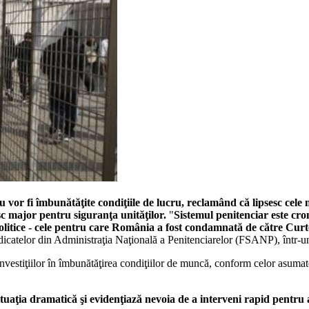
 vor fi îmbunătăţite condiţiile de lucru, reclamând că lipsesc cele 
sc major pentru siguranţa unităţilor.
"
Sistemul penitenciar este cron
politice - cele pentru care România a fost condamnată de către Cur
indicatelor din Administraţia Naţională a Penitenciarelor (FSANP), înt
nvestiţiilor în îmbunătăţirea condiţiilor de muncă, conform celor asumate
tuaţia dramatică şi evidenţiază nevoia de a interveni rapid pentru 