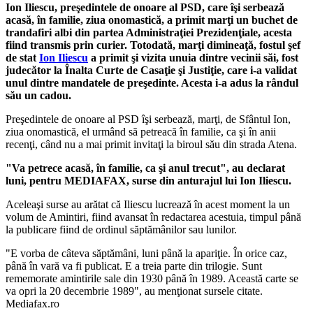
Ion Iliescu, preşedintele de onoare al PSD, care îşi serbează
acasă, în familie, ziua onomastică, a primit marţi un buchet de
trandafiri albi din partea Administraţiei Prezidenţiale, acesta
fiind transmis prin curier.
Totodată, marţi dimineaţă, fostul şef
de stat
Ion Iliescu
a primit şi vizita unuia dintre vecinii săi, fost
judecător la Înalta Curte de Casaţie şi Justiţie, care i-a validat
unul dintre mandatele de preşedinte. Acesta i-a adus la rândul
său un cadou.
Preşedintele de onoare al PSD îşi serbează, marţi, de Sfântul Ion,
ziua onomastică, el urmând să petreacă în familie, ca şi în anii
recenţi, când nu a mai primit invitaţi la biroul său din strada Atena.
"Va petrece acasă, în familie, ca şi anul trecut", au declarat
luni, pentru MEDIAFAX, surse din anturajul lui Ion Iliescu.
Aceleaşi surse au arătat că Iliescu lucrează în acest moment la un
volum de Amintiri, fiind avansat în redactarea acestuia, timpul până
la publicare fiind de ordinul săptămânilor sau lunilor.
"E vorba de câteva săptămâni, luni până la apariţie. În orice caz,
până în vară va fi publicat. E a treia parte din trilogie. Sunt
rememorate amintirile sale din 1930 până în 1989. Această carte se
va opri la 20 decembrie 1989", au menţionat sursele citate.
Mediafax.ro