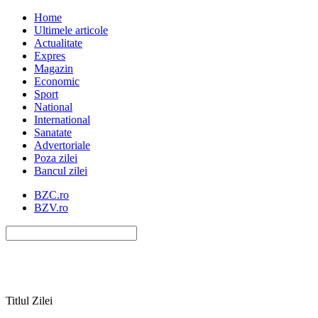
Home
Ultimele articole
Actualitate
Expres
Magazin
Economic
Sport
National
International
Sanatate
Advertoriale
Poza zilei
Bancul zilei
BZC.ro
BZV.ro
Titlul Zilei