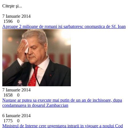
Citeşte şi...
7 Ianuarie 2014
1596
0
Aproape 2 milioane de romani isi sarbatoresc onomastica de Sf. Ioan
7 Ianuarie 2014
1658
0
Nastase ar putea sa execute mai putin de un an de inchisoare, dupa
condamnarea in dosarul Zambaccian
6 Ianuarie 2014
1775
0
Ministrul de Interne cere urgentarea intrarii in vigoare a noului Cod