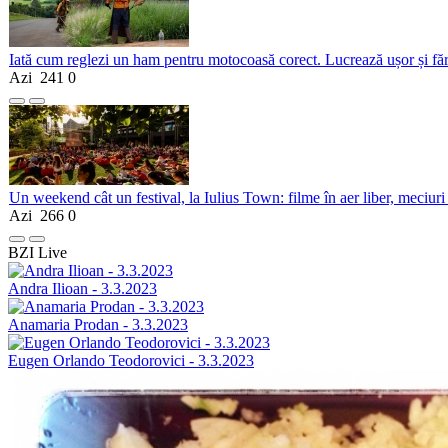
Iată cum reglezi un ham pentru motocoasă corect. Lucrează ușor și fă
Azi
241
0
Un weekend cât un festival, la Iulius Town: filme în aer liber, meciuri
Azi
266
0
BZI Live
Andra Ilioan - 3.3.2023
Anamaria Prodan - 3.3.2023
Eugen Orlando Teodorovici - 3.3.2023