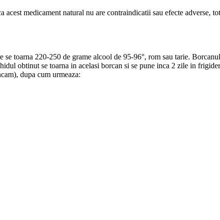
ca acest medicament natural nu are contraindicatii sau efecte adverse, to
e se toarna 220-250 de grame alcool de 95-96°, rom sau tarie. Borcanul s
Lichidul obtinut se toarna in acelasi borcan si se pune inca 2 zile in frig
 mancam), dupa cum urmeaza: