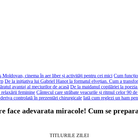
 Moldovan, cinema în aer liber și activități pentru cei mici
Cum funcțion
rp
De la inițiativa lui Gabriel Hanot la formatul elvețian. Cum a transf
ăratul avantaj al meciurilor de acasă
De la maidanul copilăriei la poezia
 relaxării feminine
Cântecul care străbate veacurile și ritmul celor 90 de
deriva controlată în prezentări chirurgicale
Iată cum reglezi un ham pen
 face adevarata miracole! Cum se prepara in
TITLURILE ZILEI