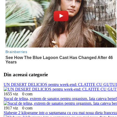
Din aceeasi categorie
UN DESERT DELICIOS pentru week-end: CLATITE CU GUTUI. Ia
1655 viz
0 com
Sucul de telina, extrem de sanatos pentru organism. Iata cateva benefi
1917 viz
0 com
Slabeste 2 kilograme intr-o saptamana cu cea mai noua dieta francez