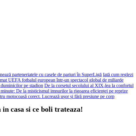
ează parteneriatele cu casele de pariuri în SuperLigă
Iată cum reglezi
ormat UEFA fotbalul european într-un spectacol global de miliarde
 duminicilor pe stadion
De la corsetul secolului al XIX-lea la confortul
 minute: De la misticismul imnurilor la rigoarea eficienței pe reprize
tru motocoasă corect. Lucrează ușor și fără presiune pe corp
 casa si ce boli trateaza!