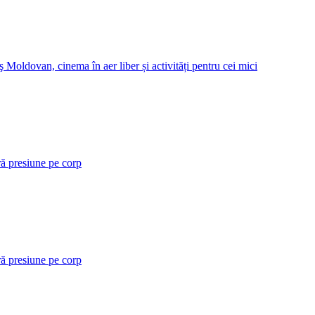
 Moldovan, cinema în aer liber și activități pentru cei mici
ră presiune pe corp
ră presiune pe corp