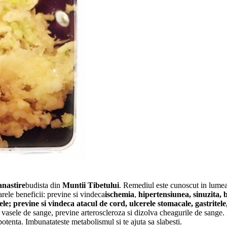
nastire
budista din
Muntii Tibetului
. Remediul este cunoscut in lumea 
rele beneficii: previne si vindeca
ischemia
,
hipertensiunea
,
sinuzita
,
b
ele
; previne si vindeca atacul de cord,
ulcerele stomacale
, gastritel
 vasele de sange, previne arteroscleroza si dizolva cheagurile de sange.
potenta. Imbunatateste metabolismul si te ajuta sa slabesti.