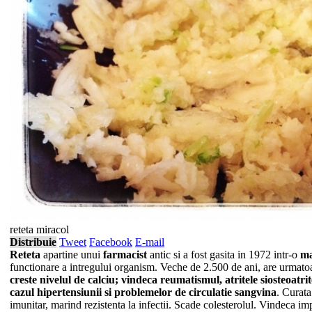
reteta miracol
Distribuie
Tweet
Facebook
E-mail
Reteta
apartine unui
farmacist
antic si a fost gasita in 1972 intr-o
ma
functionare a intregului organism. Veche de 2.500 de ani, are urmatoa
creste nivelul de calciu; vindeca
reumatismul
,
atritele
si
osteoatrit
cazul hipertensiunii si problemelor de
circulatie sangvina
. Curata
imunitar, marind rezistenta la infectii. Scade colesterolul. Vindeca im