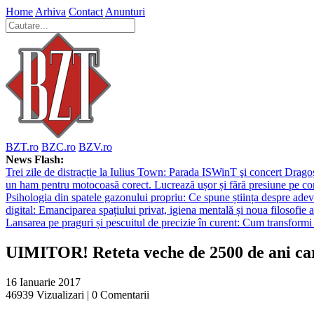
Home
Arhiva
Contact
Anunturi
BZT.ro
BZC.ro
BZV.ro
News Flash:
Trei zile de distracție la Iulius Town: Parada ISWinT şi concert Dragoş
un ham pentru motocoasă corect. Lucrează ușor și fără presiune pe co
Psihologia din spatele gazonului propriu: Ce spune știința despre adev
digital: Emanciparea spațiului privat, igiena mentală și noua filosofie a
Lansarea pe praguri și pescuitul de precizie în curent: Cum transformi 
UIMITOR! Reteta veche de 2500 de ani care
16 Ianuarie 2017
46939
Vizualizari |
0
Comentarii