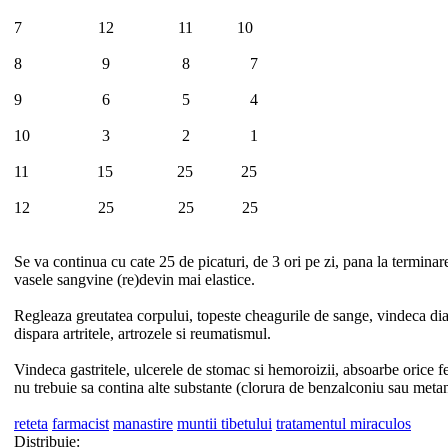
7 12 11 10
8 9 8 7
9 6 5 4
10 3 2 1
11 15 25 25
12 25 25 25
Se va continua cu cate 25 de picaturi, de 3 ori pe zi, pana la terminare
vasele sangvine (re)devin mai elastice.
Regleaza greutatea corpului, topeste cheagurile de sange, vindeca dia
dispara artritele, artrozele si reumatismul.
Vindeca gastritele, ulcerele de stomac si hemoroizii, absoarbe orice fe
nu trebuie sa contina alte substante (clorura de benzalconiu sau meta
reteta
farmacist
manastire
muntii tibetului
tratamentul miraculos
Distribuie: