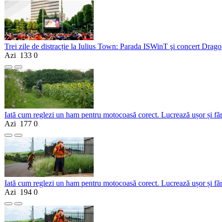
Trei zile de distracție la Iulius Town: Parada ISWinT şi concert Dragoş
Azi
133
0
Iată cum reglezi un ham pentru motocoasă corect. Lucrează ușor și fă
Azi
177
0
Iată cum reglezi un ham pentru motocoasă corect. Lucrează ușor și fă
Azi
194
0