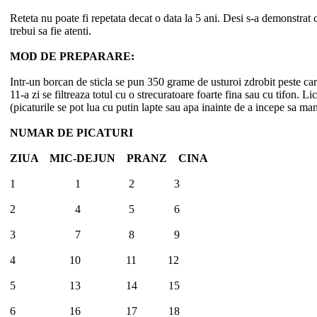
Reteta nu poate fi repetata decat o data la 5 ani. Desi s-a demonstrat 
trebui sa fie atenti.
MOD DE PREPARARE
:
Intr-un borcan de sticla se pun 350 grame de usturoi zdrobit peste car
11-a zi se filtreaza totul cu o strecuratoare foarte fina sau cu tifon. 
(picaturile se pot lua cu putin lapte sau apa inainte de a incepe sa
NUMAR DE PICATURI
ZIUA MIC-DEJUN PRANZ CINA
1 1 2 3
2 4 5 6
3 7 8 9
4 10 11 12
5 13 14 15
6 16 17 18