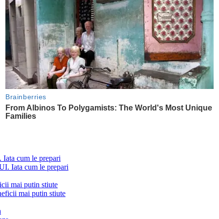
ta cum le prepari
cii mai putin stiute
a