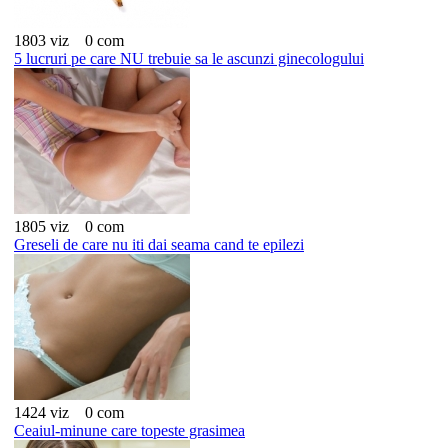
1803 viz
0 com
5 lucruri pe care NU trebuie sa le ascunzi ginecologului
1805 viz
0 com
Greseli de care nu iti dai seama cand te epilezi
1424 viz
0 com
Ceaiul-minune care topeste grasimea