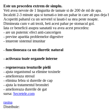
Este un procedeu extrem de simplu.
Veti avea nevoie de 1 lingurita de tamaie si de 200 de ml de apa.
Incalziti 2-3 minute apa si turnati-o intr-un pahar in care ati pus deja
Acoperiti paharul cu un servetel si lasati-l sa stea peste noapte.
Dimineata cum v-ati trezit, beti acest pahar pe stomacul gol.
Iata ce beneficii asupra sanatatii va avea acest procedeu:
- are un puternic efect anti-cancerigen
- previne aparitia problemelor digestive
- intareste sistemul imunitar
- functioneaza ca un diuretic natural
- activeaza toate organele interne
- regenereaza tesuturile pielii
- ajuta organismul sa elimine toxinele
- amelioreaza stresul
- elimina febra si durerile de cap
- ajuta la tratamentul bronsitei
- amelioreaza durerile de gat
sursa:
Secretele.com
rasina
Distribuie: