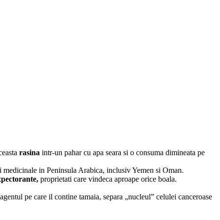
aceasta
rasina
intr-un pahar cu apa seara si o consuma dimineata pe
puri medicinale in Peninsula Arabica, inclusiv Yemen si Oman.
expectorante,
proprietati care vindeca aproape orice boala.
agentul pe care il contine tamaia, separa „nucleul” celulei canceroase