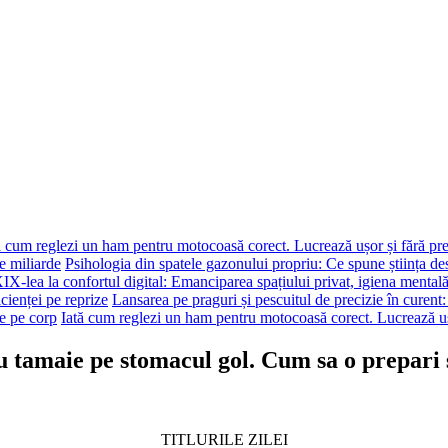
ă cum reglezi un ham pentru motocoasă corect. Lucrează ușor și fără pr
e miliarde
Psihologia din spatele gazonului propriu: Ce spune știința de
XIX-lea la confortul digital: Emanciparea spațiului privat, igiena mentală
cienței pe reprize
Lansarea pe praguri și pescuitul de precizie în curent
e pe corp
Iată cum reglezi un ham pentru motocoasă corect. Lucrează uș
tamaie pe stomacul gol. Cum sa o prepari s
TITLURILE ZILEI