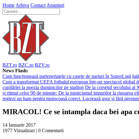
Home
Arhiva
Contact
Anunturi
BZT.ro
BZC.ro
BZV.ro
News Flash:
Cum funcționează parteneriatele cu casele de pariuri în SuperLigă
Iat
Cum a transformat UEFA fotbalul european într-un spectacol global d
copilăriei la poezia duminicilor pe stadion
De la corsetul secolului al 
și ritmul celor 90 de minute: De la misticismul imnurilor la rigoarea efi
reglezi un ham pentru motocoasă corect. Lucrează ușor și fără presiun
MIRACOL! Ce se intampla daca bei apa cu 
14 Ianuarie 2017
1977
Vizualizari |
0
Comentarii