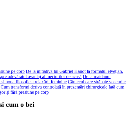
esiune pe corp
De la inițiativa lui Gabriel Hanot la formatul elvețian.
spre adevăratul avantaj al meciurilor de acasă
De la maidanul
 și noua filosofie a relaxării feminine
Cântecul care străbate veacurile
: Cum transformi deriva controlată în prezentări chirurgicale
Iată cum
or și fără presiune pe corp
i cum o bei