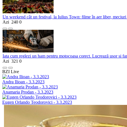
Un weekend cât un festival, la Iulius Town: filme în aer liber, meciuri
Azi
240
0
Iata cum reglezi un ham pentru motocoasa corect. Lucrează usor si fa
Azi
321
0
BZI Live
Andra Ilioan - 3.3.2023
Anamaria Prodan - 3.3.2023
Eugen Orlando Teodorovici - 3.3.2023