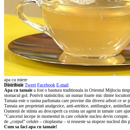
apa cu miere
Distribuie
Tweet
Facebook
E-mail
Apa cu tamaie
a fost o bautura traditionala in Orientul Mijlociu ti
stomacul gol. Potrivit statisticilor, un numar foarte mic dintre locuit
Tamaia este o rasina parfumata care provine din diversi arbori ce se 
Tamaia are proprietati analgezice, anti-artritice, antifungice, antiinfla
Oamenii de stiinta au descoperit ca exista un agent in tamaie care ajut
"Cancerul incepe in momentul in care celulele nucleu devin corupte. Se
de „corpul” celulei – citoplasma – si reuseste sa stopeze nucleul din 
Cum sa faci apa cu tamaie!