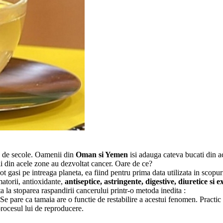
mp de secole. Oamenii din
Oman si Yemen
isi adauga cateva bucati din 
orii din acele zone au dezvoltat cancer. Oare de ce?
pot gasi pe intreaga planeta, ea fiind pentru prima data utilizata in sco
matorii, antioxidante,
antiseptice, astringente, digestive, diuretice si 
a la stoparea raspandirii cancerului printr-o metoda inedita :
 pare ca tamaia are o functie de restabilire a acestui fenomen. Practic 
procesul lui de reproducere.