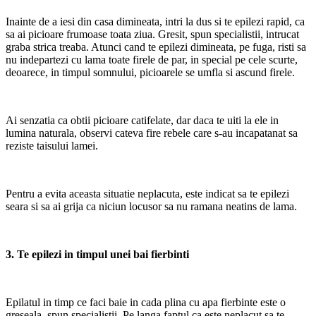
Inainte de a iesi din casa dimineata, intri la dus si te epilezi rapid, ca
sa ai picioare frumoase toata ziua. Gresit, spun specialistii, intrucat
graba strica treaba. Atunci cand te epilezi dimineata, pe fuga, risti sa
nu indepartezi cu lama toate firele de par, in special pe cele scurte,
deoarece, in timpul somnului, picioarele se umfla si ascund firele.
Ai senzatia ca obtii picioare catifelate, dar daca te uiti la ele in
lumina naturala, observi cateva fire rebele care s-au incapatanat sa
reziste taisului lamei.
Pentru a evita aceasta situatie neplacuta, este indicat sa te epilezi
seara si sa ai grija ca niciun locusor sa nu ramana neatins de lama.
3. Te epilezi in timpul unei bai fierbinti
Epilatul in timp ce faci baie in cada plina cu apa fierbinte este o
greseala, spun specialistii. Pe langa faptul ca este neplacut sa te