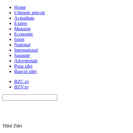
Home
Ultimele articole
Actualitate
Expres
Magazin
Economic
Sport
National
International
Sanatate
Advertoriale
Poza zilei
Bancul zilei
BZC.ro
BZV.ro
Titlul Zilei