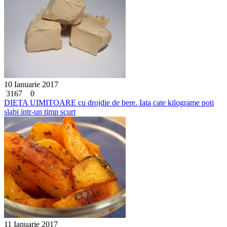
10 Ianuarie 2017
3167
0
DIETA UIMITOARE cu drojdie de bere. Iata cate kilograme poti
slabi intr-un timp scurt
11 Ianuarie 2017