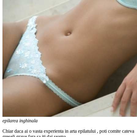
epilarea inghinala
Chiar daca ai o vasta experienta in arta epilatului , poti comite cateva
greseli grave fara sa iti dai seama.