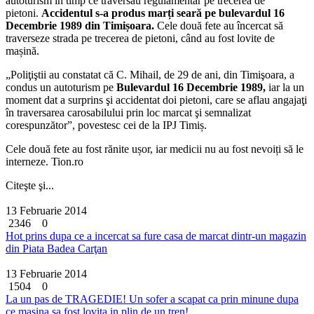
autoturism în timp ce traversau regulamentar pe trecerea de
pietoni.
Accidentul s-a produs marți seară pe bulevardul 16
Decembrie 1989 din Timișoara.
Cele două fete au încercat să
traverseze strada pe trecerea de pietoni, când au fost lovite de
mașină.
„Poliţiştii au constatat că C. Mihail, de 29 de ani, din Timişoara, a
condus un autoturism pe
Bulevardul 16 Decembrie 1989,
iar la un
moment dat a surprins şi accidentat doi pietoni, care se aflau angajaţi
în traversarea carosabilului prin loc marcat şi semnalizat
corespunzător”, povestesc cei de la IPJ Timiș.
Cele două fete au fost rănite ușor, iar medicii nu au fost nevoiți să le
interneze. Tion.ro
Citeşte şi...
13 Februarie 2014
2346
0
Hot prins dupa ce a incercat sa fure casa de marcat dintr-un magazin
din Piata Badea Carţan
13 Februarie 2014
1504
0
La un pas de TRAGEDIE! Un sofer a scapat ca prin minune dupa
ce masina sa fost lovita in plin de un tren!