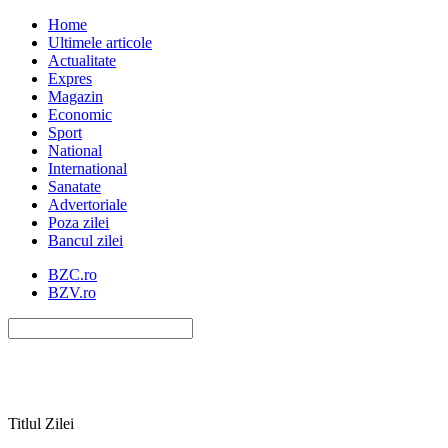
Home
Ultimele articole
Actualitate
Expres
Magazin
Economic
Sport
National
International
Sanatate
Advertoriale
Poza zilei
Bancul zilei
BZC.ro
BZV.ro
Titlul Zilei