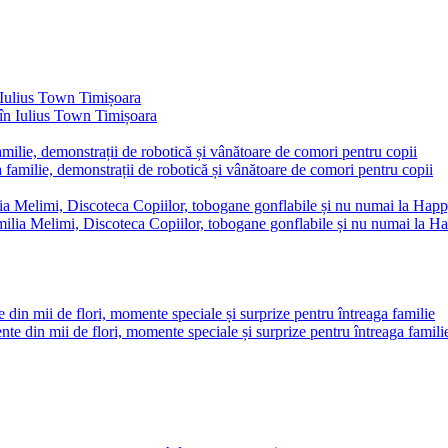
în Iulius Town Timișoara
milie, demonstrații de robotică și vânătoare de comori pentru copii
lia Melimi, Discoteca Copiilor, tobogane gonflabile și nu numai la Ha
e din mii de flori, momente speciale și surprize pentru întreaga familie