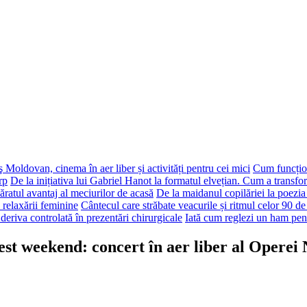
 Moldovan, cinema în aer liber și activități pentru cei mici
Cum funcțion
rp
De la inițiativa lui Gabriel Hanot la formatul elvețian. Cum a transf
ăratul avantaj al meciurilor de acasă
De la maidanul copilăriei la poezia
 relaxării feminine
Cântecul care străbate veacurile și ritmul celor 90 de
deriva controlată în prezentări chirurgicale
Iată cum reglezi un ham pen
cest weekend: concert în aer liber al Opere