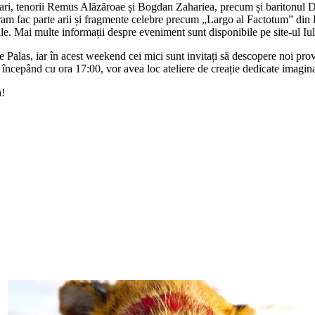
i, tenorii Remus Alăzăroae și Bogdan Zahariea, precum și baritonul Dar
ram fac parte arii și fragmente celebre precum „Largo al Factotum” din
ibile. Mai multe informații despre eveniment sunt disponibile pe site-ul I
 Palas, iar în acest weekend cei mici sunt invitați să descopere noi provo
 începând cu ora 17:00, vor avea loc ateliere de creație dedicate imagina
a!