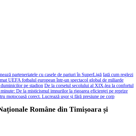
ează parteneriatele cu casele de pariuri în SuperLigă
Iată cum reglezi
ormat UEFA fotbalul european într-un spectacol global de miliarde
 duminicilor pe stadion
De la corsetul secolului al XIX-lea la confortul
 minute: De la misticismul imnurilor la rigoarea eficienței pe reprize
tru motocoasă corect. Lucrează ușor și fără presiune pe corp
i Naționale Române din Timișoara și