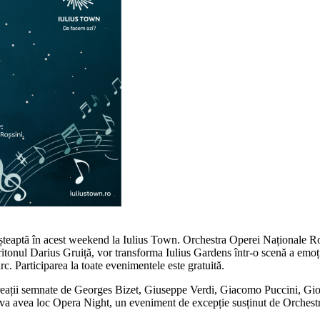
te așteaptă în acest weekend la Iulius Town. Orchestra Operei Naționale
onul Darius Gruiță, vor transforma Iulius Gardens într-o scenă a emoției
arc. Participarea la toate evenimentele este gratuită.
creații semnate de Georges Bizet, Giuseppe Verdi, Giacomo Puccini, Gio
a va avea loc Opera Night, un eveniment de excepție susținut de Orche