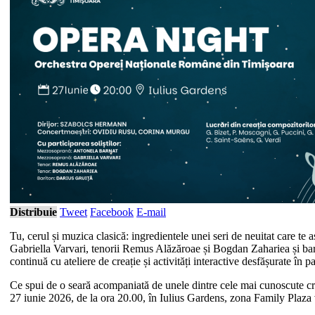
Distribuie
Tweet
Facebook
E-mail
Tu, cerul și muzica clasică: ingredientele unei seri de neuitat care 
Gabriella Varvari, tenorii Remus Alăzăroae și Bogdan Zahariea și barit
continuă cu ateliere de creație și activități interactive desfășurate în p
Ce spui de o seară acompaniată de unele dintre cele mai cunoscute 
27 iunie 2026, de la ora 20.00, în Iulius Gardens, zona Family Plaz