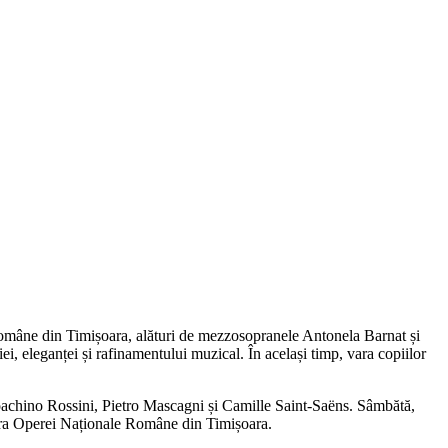
 Române din Timișoara, alături de mezzosopranele Antonela Barnat și
, eleganței și rafinamentului muzical. În același timp, vara copiilor
achino Rossini, Pietro Mascagni și Camille Saint-Saëns. Sâmbătă,
stra Operei Naționale Române din Timișoara.