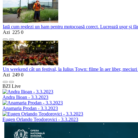
Iată cum reglezi un ham pentru motocoasă corect. Lucrează ușor și fă
Azi
225
0
Un weekend cât un festival, la Iulius Town: filme în aer liber, meciuri
Azi
249
0
BZI Live
Andra Ilioan - 3.3.2023
Anamaria Prodan - 3.3.2023
Eugen Orlando Teodorovici - 3.3.2023