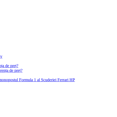
ța de preț?
i monopostul Formula 1 al Scuderiei Ferrari HP