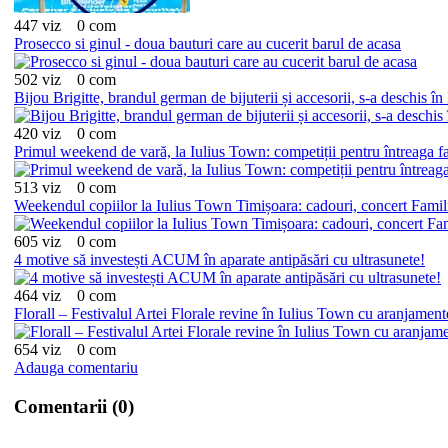
447 viz
0 com
Prosecco si ginul - doua bauturi care au cucerit barul de acasa
502 viz
0 com
Bijou Brigitte, brandul german de bijuterii și accesorii, s-a deschis 
420 viz
0 com
Primul weekend de vară, la Iulius Town: competiții pentru întreaga fa
513 viz
0 com
Weekendul copiilor la Iulius Town Timișoara: cadouri, concert Fami
605 viz
0 com
4 motive să investești ACUM în aparate antipăsări cu ultrasunete!
464 viz
0 com
Florall – Festivalul Artei Florale revine în Iulius Town cu aranjament
654 viz
0 com
Adauga comentariu
Comentarii (0)