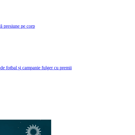
ră presiune pe corp
 de fotbal și campanie fulger cu premii