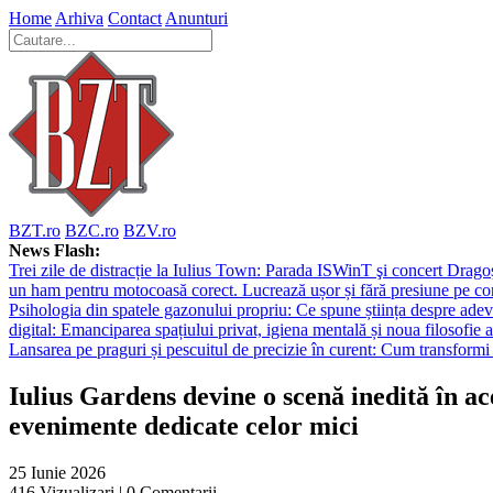
Home
Arhiva
Contact
Anunturi
BZT.ro
BZC.ro
BZV.ro
News Flash:
Trei zile de distracție la Iulius Town: Parada ISWinT şi concert Dragoş
un ham pentru motocoasă corect. Lucrează ușor și fără presiune pe co
Psihologia din spatele gazonului propriu: Ce spune știința despre adev
digital: Emanciparea spațiului privat, igiena mentală și noua filosofie a
Lansarea pe praguri și pescuitul de precizie în curent: Cum transformi 
Iulius Gardens devine o scenă inedită în a
evenimente dedicate celor mici
25 Iunie 2026
416
Vizualizari |
0
Comentarii