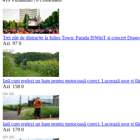
Trei zile de distracție la Iulius Town: Parada ISWinT şi concert Dragoş
Azi
97
0
Iată cum reglezi un ham pentru motocoasă corect. Lucrează ușor și fă
Azi
158
0
Iată cum reglezi un ham pentru motocoasă corect. Lucrează ușor și fă
Azi
179
0