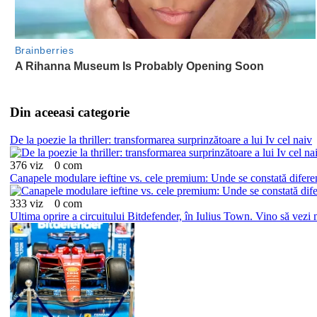
Din aceeasi categorie
De la poezie la thriller: transformarea surprinzătoare a lui Iv cel naiv
376 viz
0 com
Canapele modulare ieftine vs. cele premium: Unde se constată diferen
333 viz
0 com
Ultima oprire a circuitului Bitdefender, în Iulius Town. Vino să vez