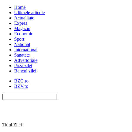
Home
Ultimele articole
Actualitate
Expres
Magazin
Economic
Sport
National
International
Sanatate
Advertoriale
Poza zilei
Bancul zilei
BZC.ro
BZV.ro
Titlul Zilei