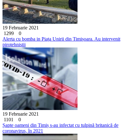
19 Februarie 2021
1299
0
Alerta cu bomba in Piața Unirii din Timișoara. Au intervenit
pirotehnistii
19 Februarie 2021
1101
0
Șapte oameni din Timiș s-au infectat cu tulpină britanică de
coronavirus, în 2021