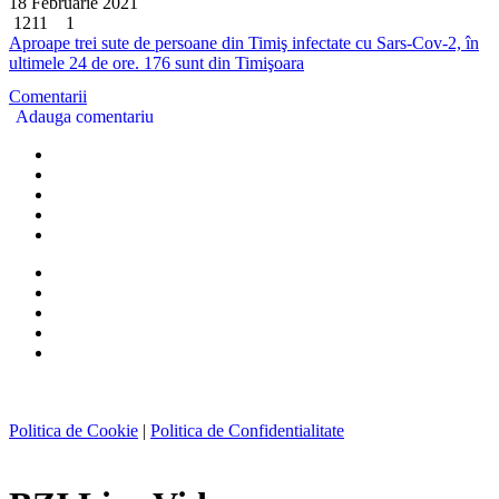
18 Februarie 2021
1211
1
Aproape trei sute de persoane din Timiş infectate cu Sars-Cov-2, în
ultimele 24 de ore. 176 sunt din Timişoara
Comentarii
Adauga comentariu
Politica de Cookie
|
Politica de Confidentialitate