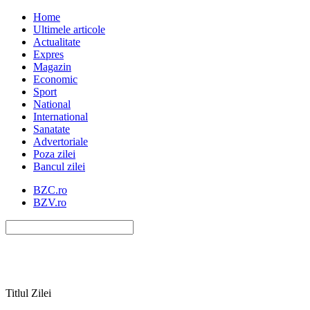
Home
Ultimele articole
Actualitate
Expres
Magazin
Economic
Sport
National
International
Sanatate
Advertoriale
Poza zilei
Bancul zilei
BZC.ro
BZV.ro
Titlul Zilei