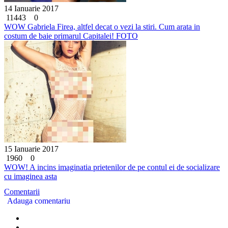
14 Ianuarie 2017
11443
0
WOW Gabriela Firea, altfel decat o vezi la stiri. Cum arata in
costum de baie primarul Capitalei! FOTO
15 Ianuarie 2017
1960
0
WOW! A incins imaginatia prietenilor de pe contul ei de socializare
cu imaginea asta
Comentarii
Adauga comentariu