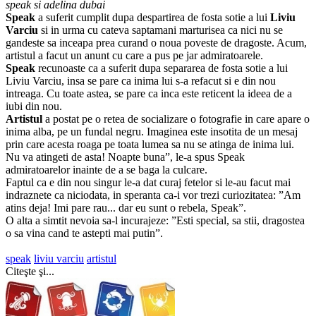
speak si adelina dubai
Speak
a suferit cumplit dupa despartirea de fosta sotie a lui
Liviu
Varciu
si in urma cu cateva saptamani marturisea ca nici nu se
gandeste sa inceapa prea curand o noua poveste de dragoste. Acum,
artistul a facut un anunt cu care a pus pe jar admiratoarele.
Speak
recunoaste ca a suferit dupa separarea de fosta sotie a lui
Liviu Varciu, insa se pare ca inima lui s-a refacut si e din nou
intreaga. Cu toate astea, se pare ca inca este reticent la ideea de a
iubi din nou.
Artistul
a postat pe o retea de socializare o fotografie in care apare o
inima alba, pe un fundal negru. Imaginea este insotita de un mesaj
prin care acesta roaga pe toata lumea sa nu se atinga de inima lui.
Nu va atingeti de asta! Noapte buna”, le-a spus Speak
admiratoarelor inainte de a se baga la culcare.
Faptul ca e din nou singur le-a dat curaj fetelor si le-au facut mai
indraznete ca niciodata, in speranta ca-i vor trezi curiozitatea: ”Am
atins deja! Imi pare rau... dar eu sunt o rebela, Speak”.
O alta a simtit nevoia sa-l incurajeze: ”Esti special, sa stii, dragostea
o sa vina cand te astepti mai putin”.
speak
liviu varciu
artistul
Citeşte şi...