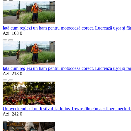
Iată cum reglezi un ham pentru motocoasă corect. Lucrează ușor și fă
Azi
168
0
Iată cum reglezi un ham pentru motocoasă corect. Lucrează ușor și fă
Azi
218
0
Un weekend cât un festival, la Iulius Town: filme în aer liber, meciuri
Azi
242
0