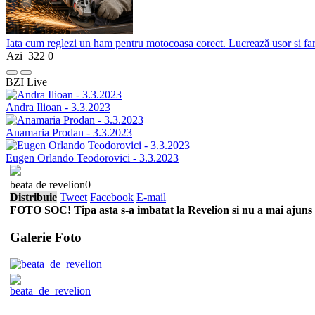
Iata cum reglezi un ham pentru motocoasa corect. Lucrează usor si fa
Azi
322
0
BZI Live
Andra Ilioan - 3.3.2023
Anamaria Prodan - 3.3.2023
Eugen Orlando Teodorovici - 3.3.2023
beata de revelion0
Distribuie
Tweet
Facebook
E-mail
FOTO SOC! Tipa asta s-a imbatat la
Revelion
si nu a mai ajuns 
Galerie Foto