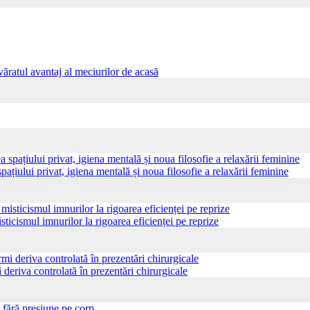
ăratul avantaj al meciurilor de acasă
pațiului privat, igiena mentală și noua filosofie a relaxării feminine
sticismul imnurilor la rigoarea eficienței pe reprize
 deriva controlată în prezentări chirurgicale