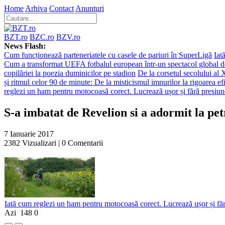
Home
Arhiva
Contact
Anunturi
BZT.ro
BZC.ro
BZV.ro
News Flash:
Cum funcționează parteneriatele cu casele de pariuri în SuperLigă
Iat
Cum a transformat UEFA fotbalul european într-un spectacol global d
copilăriei la poezia duminicilor pe stadion
De la corsetul secolului al 
și ritmul celor 90 de minute: De la misticismul imnurilor la rigoarea efi
reglezi un ham pentru motocoasă corect. Lucrează ușor și fără presiun
S-a imbatat de Revelion si a adormit la petr
7 Ianuarie 2017
2382
Vizualizari |
0
Comentarii
Iată cum reglezi un ham pentru motocoasă corect. Lucrează ușor și fă
Azi
148
0