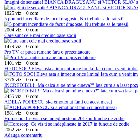
Imagini de senzatie! BIANCA DRAGUSANU si VICTOR SLAV s-au di
1825 viz
0 com
5 ponturi incendiare de facut dragoste. Nu trebuie sa le ratezi!
2004 viz
0 com
Care sunt cele mai credincioase zodii
1479 viz
0 com
Pro TV ar putea ramane fara o prezentatoare
1401 viz
0 com
FOTO SOC! Eleva asta a intrecut orice limita! Iata cum a venit imbra
3776 viz
0 com
INCREDIBIL! "Ma calca si pe mine cineva?" Iata cum s-a lasat pozata
2455 viz
0 com
ADELA POPESCU si-a emotionat fanii cu acest mesaj
1581 viz
0 com
Horoscop: Ce vis ti se indeplineste in 2017 in functie de zodie
2062 viz
0 com
Adauga comentariu