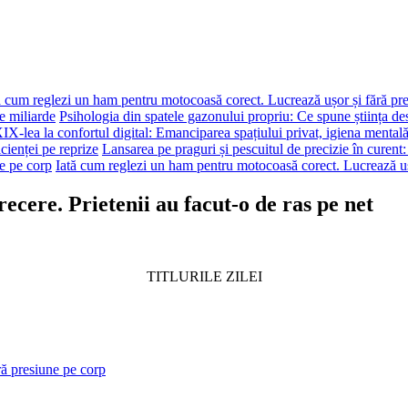
ă cum reglezi un ham pentru motocoasă corect. Lucrează ușor și fără pr
e miliarde
Psihologia din spatele gazonului propriu: Ce spune știința de
XIX-lea la confortul digital: Emanciparea spațiului privat, igiena mentală
cienței pe reprize
Lansarea pe praguri și pescuitul de precizie în curent
e pe corp
Iată cum reglezi un ham pentru motocoasă corect. Lucrează uș
ecere. Prietenii au facut-o de ras pe net
TITLURILE ZILEI
ră presiune pe corp