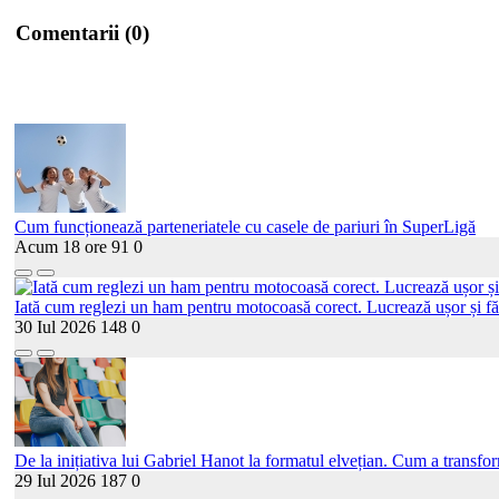
Comentarii (0)
Cum funcționează parteneriatele cu casele de pariuri în SuperLigă
Acum 18 ore
91
0
Iată cum reglezi un ham pentru motocoasă corect. Lucrează ușor și fă
30 Iul 2026
148
0
De la inițiativa lui Gabriel Hanot la formatul elvețian. Cum a transf
29 Iul 2026
187
0