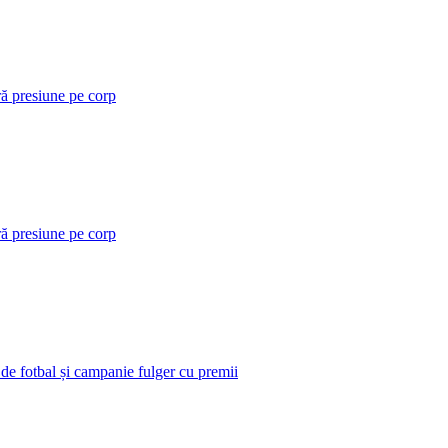
ră presiune pe corp
ră presiune pe corp
 de fotbal și campanie fulger cu premii