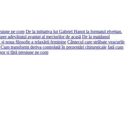
esiune pe corp
De la inițiativa lui Gabriel Hanot la formatul elvețian.
spre adevăratul avantaj al meciurilor de acasă
De la maidanul
 și noua filosofie a relaxării feminine
Cântecul care străbate veacurile
: Cum transformi deriva controlată în prezentări chirurgicale
Iată cum
or și fără presiune pe corp