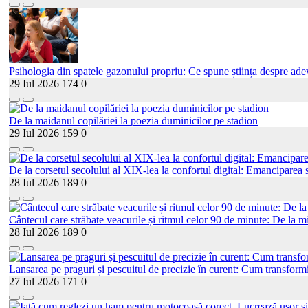
Psihologia din spatele gazonului propriu: Ce spune știința despre adev
29 Iul 2026
174
0
De la maidanul copilăriei la poezia duminicilor pe stadion
29 Iul 2026
159
0
De la corsetul secolului al XIX-lea la confortul digital: Emanciparea s
28 Iul 2026
189
0
Cântecul care străbate veacurile și ritmul celor 90 de minute: De la mi
28 Iul 2026
189
0
Lansarea pe praguri și pescuitul de precizie în curent: Cum transformi
27 Iul 2026
171
0