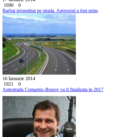
1690
0
Barbat injunghiat pe strada. Agresorul a fost prins
16 Ianuarie 2014
1921
0
Autostrada Comarnic-Brasov va fi finalizata in 2017