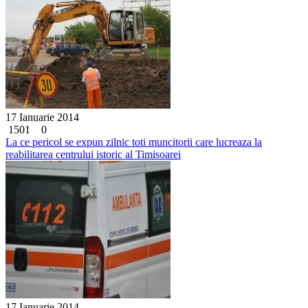
17 Ianuarie 2014
1501
0
La ce pericol se expun zilnic toti muncitorii care lucreaza la
reabilitarea centrului istoric al Timisoarei
17 Ianuarie 2014