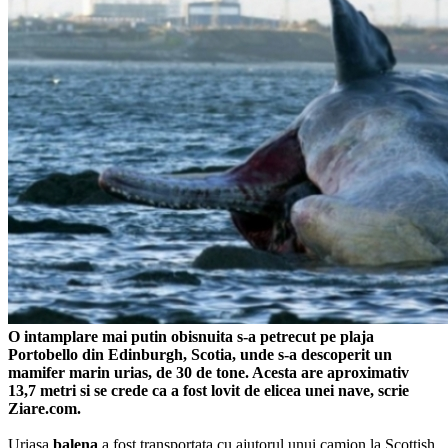
O intamplare mai putin obisnuita s-a petrecut pe plaja
Portobello din Edinburgh, Scotia, unde s-a descoperit un
mamifer marin urias, de 30 de tone. Acesta are aproximativ
13,7 metri si se crede ca a fost lovit de elicea unei nave, scrie
Ziare.com.
Uriasa
balena
a fost transportata cu ajutorul unui camion la Scottish