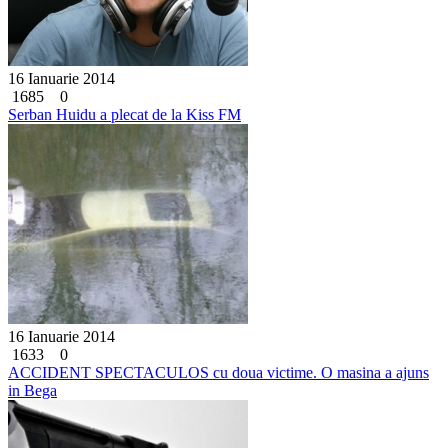
16 Ianuarie 2014
1685
0
Serban Huidu a plecat de la Kiss FM
16 Ianuarie 2014
1633
0
ACCIDENT SPECTACULOS cu doua victime. O masina a ajuns
in Bega