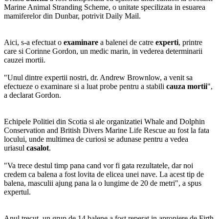
Marine Animal Stranding Scheme, o unitate specilizata in esuarea
mamiferelor din Dunbar, potrivit Daily Mail.
Aici, s-a efectuat o
examinare
a balenei de catre
experti
, printre
care si Corinne Gordon, un medic marin, in vederea determinarii
cauzei mortii.
"Unul dintre expertii nostri, dr. Andrew Brownlow, a venit sa
efectueze o examinare si a luat probe pentru a stabili
cauza mortii
",
a declarat Gordon.
Echipele Politiei din Scotia si ale organizatiei Whale and Dolphin
Conservation and British Divers Marine Life Rescue au fost la fata
locului, unde multimea de curiosi se adunase pentru a vedea
uriasul
casalot
.
"Va trece destul timp pana cand vor fi gata rezultatele, dar noi
credem ca balena a fost lovita de elicea unei nave. La acest tip de
balena, masculii ajung pana la o lungime de 20 de metri", a spus
expertul.
Anul trecut, un grup de 14 balene a fost reperat in apropiere de Firth