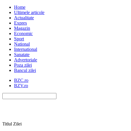
Home
Ultimele articole
Actualitate
Expres
Magazin
Economic
Sport
National
International
Sanatate
Advertoriale
Poza zilei
Bancul zilei
BZC.ro
BZV.ro
Titlul Zilei