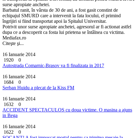
surse apropiate anchetei.
Barbatul ranit, în vârsta de 30 de ani, a fost gasit constint de
echipajul SMURD care a intervenit la fata locului, el primind
îngrijiri si fiind transportat apoi la Spitalul Universitar.
Potrivit unor surse apropiate anchetei, agresorul ar fi actionat astfel
dupa ce a descoperit ca fosta lui prietena se întâlnea cu victima.
Mediafax.ro
Citeşte şi...
16 Ianuarie 2014
1920
0
Autostrada Comarnic-Brasov va fi finalizata in 2017
16 Ianuarie 2014
1684
0
Serban Huidu a plecat de la Kiss FM
16 Ianuarie 2014
1632
0
ACCIDENT SPECTACULOS cu doua victime. O masina a ajuns
in Bega
16 Ianuarie 2014
1622
0
SOCANT! A fost impuscat mortal pentru ca trimitea mesaje la