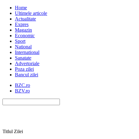
Home
Ultimele articole
Actualitate
Expres
Magazin
Economic
Sport
National
International
Sanatate
Advertoriale
Poza zilei
Bancul zilei
BZC.ro
BZV.ro
Titlul Zilei