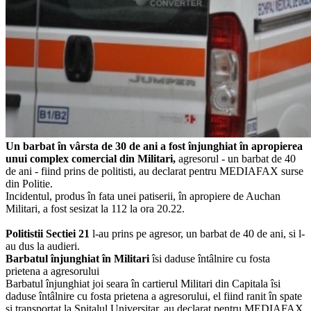
Un barbat în vârsta de 30 de ani a fost înjunghiat în apropierea
unui complex comercial din Militari,
agresorul - un barbat de 40
de ani - fiind prins de politisti, au declarat pentru MEDIAFAX surse
din Politie.
Incidentul, produs în fata unei patiserii, în apropiere de Auchan
Militari, a fost sesizat la 112 la ora 20.22.
Politistii Sectiei 21
l-au prins pe agresor, un barbat de 40 de ani, si l-
au dus la audieri.
Barbatul înjunghiat în Militari
îsi daduse întâlnire cu fosta
prietena a agresorului
Barbatul înjunghiat joi seara în cartierul Militari din Capitala îsi
daduse întâlnire cu fosta prietena a agresorului, el fiind ranit în spate
si transportat la Spitalul Universitar, au declarat pentru MEDIAFAX