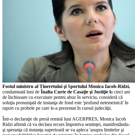
Fostul ministru al Tineretului şi Sportului Monica Iacob-Ridzi,
condamnată luni de
Înalta Curte de Casaţie şi Justiţie l
a cinci ani
de închisoare cu executare pentru abuz în serviciu, consideră că
soluţia pronunţată de instanţa de fond este 'profund netemeinică' în
raport cu probele pe care le-a prezentat în cursul judecăţii.
Într-o declaraţie de presă remisă luni AGERPRES, Monica Iacob
Ridzi afirmă că va declara recurs împotriva sentinţei, manifestându-
şi speranţa că instanţa superioară se va apleca 'asupra limitelor şi