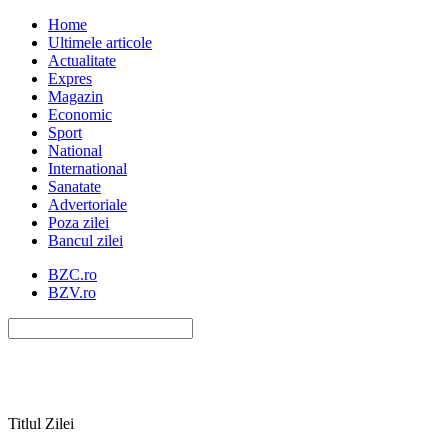
Home
Ultimele articole
Actualitate
Expres
Magazin
Economic
Sport
National
International
Sanatate
Advertoriale
Poza zilei
Bancul zilei
BZC.ro
BZV.ro
Titlul Zilei