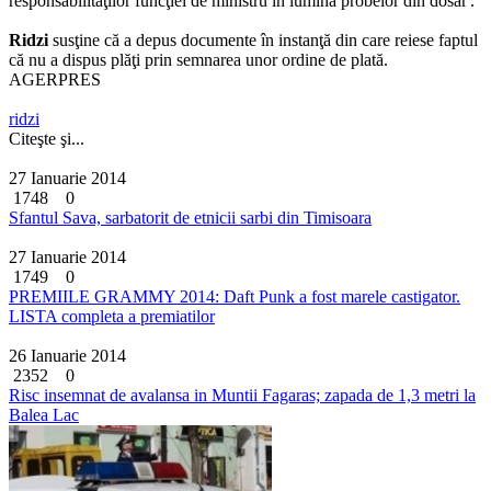
responsabilităţilor funcţiei de ministru în lumina probelor din dosar'.
Ridzi
susţine că a depus documente în instanţă din care reiese faptul
că nu a dispus plăţi prin semnarea unor ordine de plată.
AGERPRES
ridzi
Citeşte şi...
27 Ianuarie 2014
1748
0
Sfantul Sava, sarbatorit de etnicii sarbi din Timisoara
27 Ianuarie 2014
1749
0
PREMIILE GRAMMY 2014: Daft Punk a fost marele castigator.
LISTA completa a premiatilor
26 Ianuarie 2014
2352
0
Risc insemnat de avalansa in Muntii Fagaras; zapada de 1,3 metri la
Balea Lac