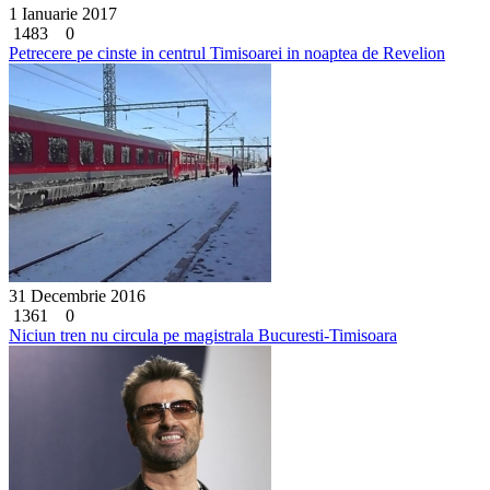
1 Ianuarie 2017
1483
0
Petrecere pe cinste in centrul Timisoarei in noaptea de Revelion
31 Decembrie 2016
1361
0
Niciun tren nu circula pe magistrala Bucuresti-Timisoara