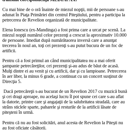
Cu mai bine de o oră înainte de miezul nopţii, mii de persoane s-au
adunat în Piaţa Primăriei din centrul Piteştiului, pentru a participa la
petrecerea de Revelion organizată de municipalitate.
Elena Ionescu (ex-Mandinga) a fost prima care a urcat pe scenă. La
miezul nopţii numărul celor prezenţi a crescut la aproximativ 10.000
de persoane. Imediat după numărătaorea inversă care a anunţat
trecerea în noul an, toţi cei prezenţi s-au putut bucura de un foc de
artificii.
Pentru că a fost primul an când municipalitatea nu a mai oferit
şampanie petrecăreţilor, cei prezenţi şi-au adus de băut de acasă.
Mulţi dintre ei au venit şi cu artificii, dar şi cu lampioane. Petrecerea
în aer liber, la minus 6 grade, a continuat cu un concert susţinut de
Direcţia 5.
Dacă petrecăreţii s-au bucurat de un Revelion 2017 cu muzică bună
şi cei dragi aproape, nu acelaşi lucru îl pot spune cei care s-au aflat
la datorie, printre care şi angajaţii de la salubritatea stradală, care au
strâns sticlele sparte, paharele şi resturile de la artificii lăsate de
piteşteni în urmă.
Pentru că nu au fost solicitări, anul acesta de Revelion la Piteşti nu
au fost oficiate căsătorii.