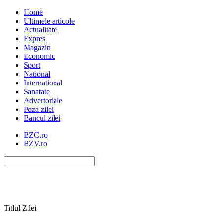
Home
Ultimele articole
Actualitate
Expres
Magazin
Economic
Sport
National
International
Sanatate
Advertoriale
Poza zilei
Bancul zilei
BZC.ro
BZV.ro
Titlul Zilei